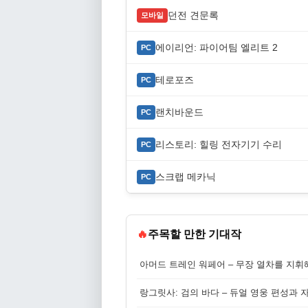
던전 견문록
모바일
에이리언: 파이어팀 엘리트 2
PC
테로포즈
PC
랜치바운드
PC
리스토리: 힐링 전자기기 수리
PC
스크랩 메카닉
PC
🔥
주목할 만한 기대작
아머드 트레인 워페어 – 무장 열차를 지휘
랑그릿사: 검의 바다 – 듀얼 영웅 편성과 