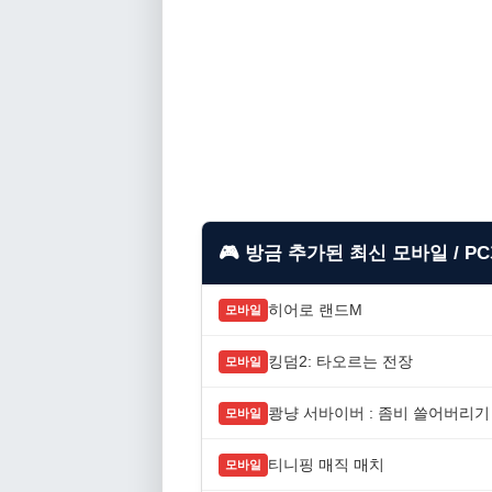
🎮 방금 추가된 최신 모바일 / P
히어로 랜드M
모바일
킹덤2: 타오르는 전장
모바일
쾅냥 서바이버 : 좀비 쓸어버리기
모바일
티니핑 매직 매치
모바일