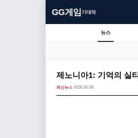
GG게임
기대작
뉴스
제노니아1: 기억의 실타
최신뉴스
2026.05.08