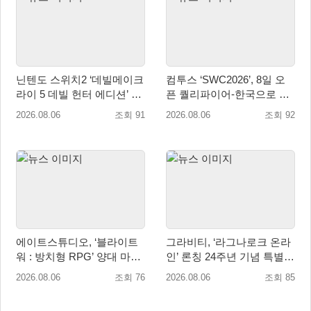
닌텐도 스위치2 ‘데빌메이크
컴투스 ‘SWC2026’, 8일 오
라이 5 데빌 헌터 에디션’ 패
픈 퀄리파이어-한국으로 시
키지 제품 8월 7일 예약판매
즌 개막!
2026.08.06
조회 91
2026.08.06
조회 92
개시
에이트스튜디오, ‘블라이트
그라비티, ‘라그나로크 온라
워 : 방치형 RPG’ 양대 마켓
인’ 론칭 24주년 기념 특별
인기 순위 1위 달성
감사 축제 실시!
2026.08.06
조회 76
2026.08.06
조회 85