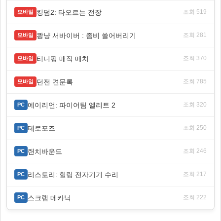
킹덤2: 타오르는 전장
조회 519
모바일
쾅냥 서바이버 : 좀비 쓸어버리기
조회 281
모바일
티니핑 매직 매치
조회 370
모바일
던전 견문록
조회 785
모바일
에이리언: 파이어팀 엘리트 2
조회 320
PC
테로포즈
조회 250
PC
랜치바운드
조회 246
PC
리스토리: 힐링 전자기기 수리
조회 217
PC
스크랩 메카닉
조회 222
PC