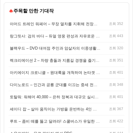
🔥
주목할 만한 기대작
아머드 트레인 워페어 – 무장 열차를 지휘해 전장을 돌파하는 생존 전투 게임
조회 352
랑그릿사: 검의 바다 – 듀얼 영웅 편성과 자유로운 탐험을 결합한 판타지 전략 RPG
조회 443
블랙우드 – DVD 대여점 주인과 암살자의 이중생활을 그린 3인칭 액션 스릴러 게임
조회 320
렉크리에이션 2 – 차량 충돌과 지름길 경쟁을 즐기는 오픈월드 아케이드 레이싱 게임
조회 351
아키에이지 크로니클 – 원대륙을 개척하며 논타겟 전투를 즐기는 오픈월드 MMORPG
조회 401
다이노로드 – 인간과 공룡 군대를 이끄는 중세 전략 액션 RPG
조회 348
토탈워: 워해머 40,000 – 은하 정복과 대규모 실시간 전투가 결합된 전략 게임!
조회 401
셰이디 잡 – 살아 움직이는 가방을 운반하는 4인 협동 물리 어드벤처 게임
조회 367
루트 – 좀비 떼를 뚫고 달려라! 스쿨버스가 유일한 집이 되는 4인 협동 생존 게임
조회 422