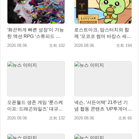
‘화끈하게 빠른 성장’이 가능
로스트아크, 맘스터치와 함
한 액션 RPG ‘스튜피드 네
께 ‘모코코 썸머 바캉스 세
버 다이즈’ 패키지판 예약판
트’ 출시
2026.08.06
조회 102
2026.08.06
조회 194
매 개시
오픈월드 생존 게임 ‘룬스케
넥슨, ‘서든어택’ 21주년 기
이프: 드래곤와일즈’ 대규모
념 협동 콘텐츠 ‘UP투게더’
유저 편의성 개선 및 사이드
업데이트
2026.08.06
조회 132
2026.08.06
조회 66
퀘스트 업데이트