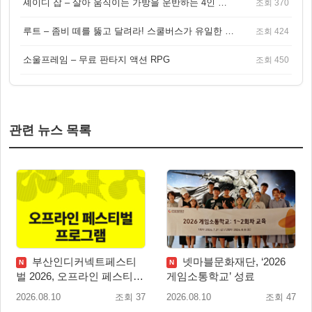
셰이디 잡 – 살아 움직이는 가방을 운반하는 4인 협동 물리 어드벤처 게임
조회 370
루트 – 좀비 떼를 뚫고 달려라! 스쿨버스가 유일한 집이 되는 4인 협동 생존 게임
조회 424
소울프레임 – 무료 판타지 액션 RPG
조회 450
관련 뉴스 목록
부산인디커넥트페스티
넷마블문화재단, ‘2026
N
N
벌 2026, 오프라인 페스티벌
게임소통학교’ 성료
이벤트 공개
2026.08.10
조회 37
2026.08.10
조회 47