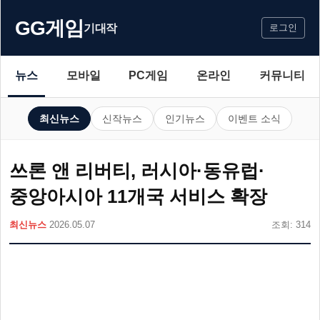
GG게임
기대작
로그인
뉴스
모바일
PC게임
온라인
커뮤니티
최신뉴스
신작뉴스
인기뉴스
이벤트 소식
쓰론 앤 리버티, 러시아·동유럽·
중앙아시아 11개국 서비스 확장
최신뉴스
2026.05.07
조회: 314