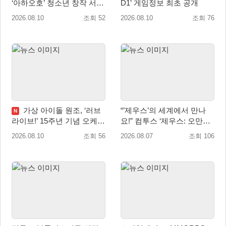
‘아하오호’ 청소년 창작 서포
D1’ 게임정보 최초 공개
터즈 ‘아크크’ 1기 발족
2026.08.10
조회 52
2026.08.10
조회 76
가상 아이돌 원조, ‘러브
“’제우스’의 세계에서 만나
N
라이브!’ 15주년 기념 오케스
요!” 컴투스 ‘제우스: 오만의
트라 콘서트 10월 5일 서울
신’ 쇼케이스 찾은 배우 박지
2026.08.10
조회 56
2026.08.07
조회 106
개최
현