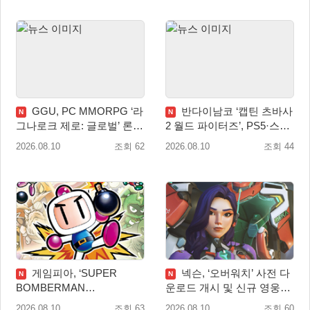
GGU, PC MMORPG ‘라
반다이남코 ‘캡틴 츠바사
N
N
그나로크 제로: 글로벌’ 론칭
2 월드 파이터즈’, PS5·스위
전 유저 소통에 주목!
치 패키지 선주문 실시
2026.08.10
조회 62
2026.08.10
조회 44
게임피아, ‘SUPER
넥슨, ‘오버워치’ 사전 다
N
N
BOMBERMAN
운로드 개시 및 신규 영웅
COLLECTION’ PS5·스위치
‘디몬(D.Mon)’ 공개!
2026.08.10
조회 63
2026.08.10
조회 60