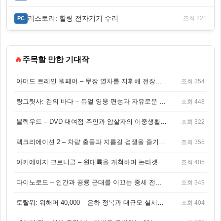
리스토리: 힐링 전자기기 수리
조회 221
PC
🔥
주목할 만한 기대작
아머드 트레인 워페어 – 무장 열차를 지휘해 전장을 돌파하는 생존 전투 게임
조회 354
랑그릿사: 검의 바다 – 듀얼 영웅 편성과 자유로운 탐험을 결합한 판타지 전략 RPG
조회 448
블랙우드 – DVD 대여점 주인과 암살자의 이중생활을 그린 3인칭 액션 스릴러 게임
조회 322
렉크리에이션 2 – 차량 충돌과 지름길 경쟁을 즐기는 오픈월드 아케이드 레이싱 게임
조회 355
아키에이지 크로니클 – 원대륙을 개척하며 논타겟 전투를 즐기는 오픈월드 MMORPG
조회 405
다이노로드 – 인간과 공룡 군대를 이끄는 중세 전략 액션 RPG
조회 349
토탈워: 워해머 40,000 – 은하 정복과 대규모 실시간 전투가 결합된 전략 게임!
조회 404