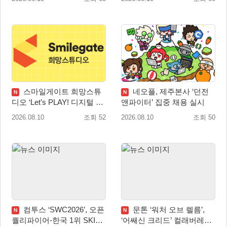
패키지 예약판매 실시
스마일게이트 희망스튜
네오플, 제주본사 ‘던전
N
N
디오 ‘Let’s PLAY! 디지털 창
앤파이터’ 집중 채용 실시
작 탐험대’ 참여 기관 및 멘
2026.08.10
조회 52
2026.08.10
조회 50
토 모집
컴투스 ‘SWC2026’, 오픈
문톤 ‘워처 오브 렐름’,
N
N
퀄리파이어-한국 1위 SKIT
‘어쌔신 크리드’ 컬래버레이