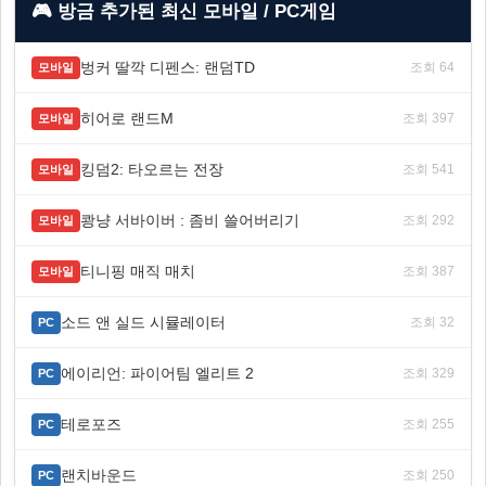
🎮 방금 추가된 최신 모바일 / PC게임
벙커 딸깍 디펜스: 랜덤TD
조회 64
모바일
히어로 랜드M
조회 397
모바일
킹덤2: 타오르는 전장
조회 541
모바일
쾅냥 서바이버 : 좀비 쓸어버리기
조회 292
모바일
티니핑 매직 매치
조회 387
모바일
소드 앤 실드 시뮬레이터
조회 32
PC
에이리언: 파이어팀 엘리트 2
조회 329
PC
테로포즈
조회 255
PC
랜치바운드
조회 250
PC