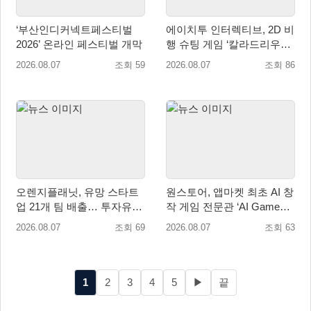
‘부산인디커넥트페스티벌
에이치투 인터렉티브, 2D 비
2026’ 온라인 페스티벌 개막
행 슈팅 게임 ‘칼라드리우스
2/다크 엘레멘트’ 올 겨울 전
2026.08.07
조회 59
2026.08.07
조회 86
세계 출시 예정
오렌지플래닛, 유망 스타트
원스토어, 앱마켓 최초 AI 창
업 21개 팀 배출… 투자유치∙
작 게임 전문관 ‘AI Games’
매출성장 성과 눈길
오픈
2026.08.07
조회 69
2026.08.07
조회 63
1
2
3
4
5
▶
끝