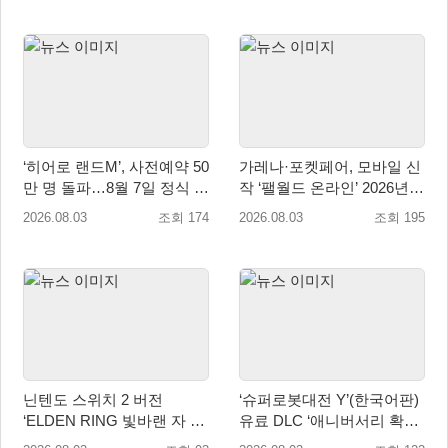
‘히어로 랜드M’, 사전예약 50
가레나·포켓페어, 모바일 신
만 명 돌파…8월 7일 정식 출
작 ‘팰월드 온라인’ 2026년
시
출시 예정
2026.08.03
조회 174
2026.08.03
조회 195
닌텐도 스위치 2 버전
‘슈퍼로봇대전 Y’(한국어판)
‘ELDEN RING 빛바랜 자 에
유료 DLC ‘애니버서리 확장
디션’ 패키지 선주문 판매 8
팩’ 8월 5일(수) 판매 시작!