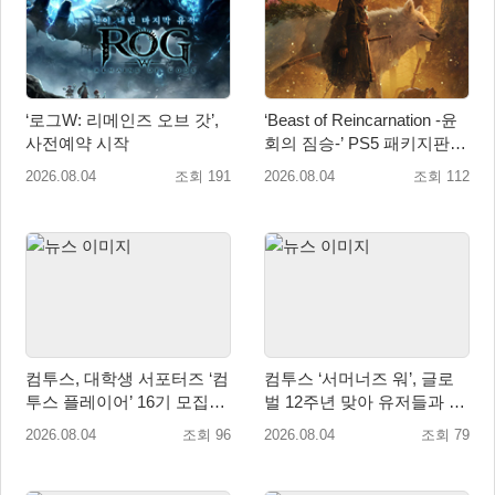
‘로그W: 리메인즈 오브 갓’,
‘Beast of Reincarnation -윤
사전예약 시작
회의 짐승-’ PS5 패키지판 8
월 4일 금일 발매
2026.08.04
조회 191
2026.08.04
조회 112
컴투스, 대학생 서포터즈 ‘컴
컴투스 ‘서머너즈 워’, 글로
투스 플레이어’ 16기 모집
벌 12주년 맞아 유저들과 함
“게임·콘텐츠 인재 모여라!”
께 ‘소환사의 숲’ 조성
2026.08.04
조회 96
2026.08.04
조회 79