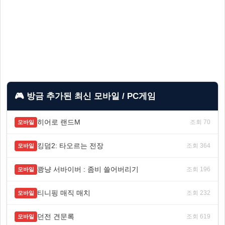
🎮 방금 추가된 최신 모바일 / PC게임
히어로 랜드M
조회 70
모바일
킹덤2: 타오르는 전장
조회 364
모바일
쾅냥 서바이버 : 좀비 쓸어버리기
조회 196
모바일
티니핑 매직 매치
조회 232
모바일
던전 견문록
조회 619
모바일