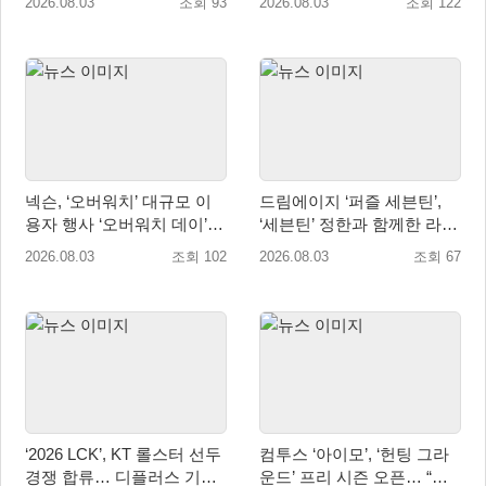
2026.08.03
조회 93
2026.08.03
조회 122
월 5일(수) 시작!
넥슨, ‘오버워치’ 대규모 이
드림에이지 ‘퍼즐 세븐틴’,
용자 행사 ‘오버워치 데이’ 8
‘세븐틴’ 정한과 함께한 라이
월 22·23일 개최!
브 방송 성료
2026.08.03
조회 102
2026.08.03
조회 67
‘2026 LCK’, KT 롤스터 선두
컴투스 ‘아이모’, ‘헌팅 그라
경쟁 합류… 디플러스 기아
운드’ 프리 시즌 오픈… “전