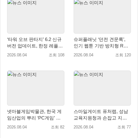
‘타워 오브 판타지’ 6.2 신규
슈퍼플래닛 ‘던전 견문록’,
버전 업데이트, 한정 레플리
인기 웹툰 기반 방치형 RPG
카 ‘겔피인’ 등장
로 글로벌 정식 출시
2026.08.04
조회 108
2026.08.04
조회 120
넷마블게임박물관, 한국 게
스마일게이트 퓨처랩, 성남
임산업의 뿌리 ‘PC게임’ 상
교육지원청과 손잡고 지역
설전시로 재조명
협력 학생교육 프로그램 개
2026.08.04
조회 82
2026.08.04
조회 77
설