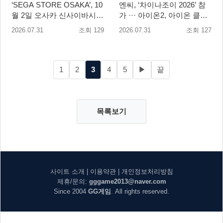
‘SEGA STORE OSAKA’, 10
엔씨, ‘차이나조이 2026’ 참
월 2일 오사카 신사이바시에
가 ··· 아이온2, 아이온 클래
개점
식 2종 출품
2026.07.31
조회 129
2026.07.31
조회 127
1
2
3
4
5
▶
끝
목록보기
사이트 소개
|
이용약관
|
개인정보처리방침
제휴/문의:
gggame2013@naver.com
Since 2004
GG게임
. All rights reserved.