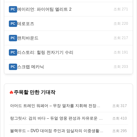
에이리언: 파이어팀 엘리트 2
조회 271
PC
테로포즈
조회 220
PC
랜치바운드
조회 217
PC
리스토리: 힐링 전자기기 수리
조회 191
PC
스크랩 메카닉
조회 203
PC
🔥
주목할 만한 기대작
아머드 트레인 워페어 – 무장 열차를 지휘해 전장을 돌파하는 생존 전투 게임
조회 317
랑그릿사: 검의 바다 – 듀얼 영웅 편성과 자유로운 탐험을 결합한 판타지 전략 RPG
조회 410
블랙우드 – DVD 대여점 주인과 암살자의 이중생활을 그린 3인칭 액션 스릴러 게임
조회 295