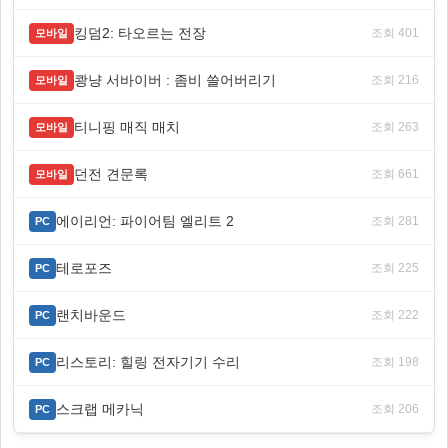
킹덤2: 타오르는 전장
조회 401
모바일
쾅냥 서바이버 : 좀비 쓸어버리기
조회 216
모바일
티니핑 매직 매치
조회 263
모바일
던전 견문록
조회 661
모바일
에이리언: 파이어팀 엘리트 2
조회 281
PC
테로포즈
조회 225
PC
랜치바운드
조회 222
PC
리스토리: 힐링 전자기기 수리
조회 198
PC
스크랩 메카닉
조회 206
PC