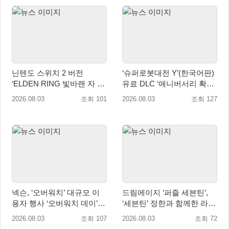
닌텐도 스위치 2 버전
‘슈퍼로봇대전 Y’(한국어판)
‘ELDEN RING 빛바랜 자 에
유료 DLC ‘애니버서리 확장
디션’ 패키지 선주문 판매 8
팩’ 8월 5일(수) 판매 시작!
2026.08.03
조회 101
2026.08.03
조회 127
월 5일(수) 시작!
넥슨, ‘오버워치’ 대규모 이
드림에이지 ‘퍼즐 세븐틴’,
용자 행사 ‘오버워치 데이’ 8
‘세븐틴’ 정한과 함께한 라이
월 22·23일 개최!
브 방송 성료
2026.08.03
조회 107
2026.08.03
조회 72