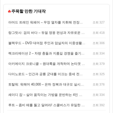
🔥
주목할 만한 기대작
아머드 트레인 워페어 – 무장 열차를 지휘해 전장을 돌파하는 생존 전투 게임
조회 327
랑그릿사: 검의 바다 – 듀얼 영웅 편성과 자유로운 탐험을 결합한 판타지 전략 RPG
조회 418
블랙우드 – DVD 대여점 주인과 암살자의 이중생활을 그린 3인칭 액션 스릴러 게임
조회 306
렉크리에이션 2 – 차량 충돌과 지름길 경쟁을 즐기는 오픈월드 아케이드 레이싱 게임
조회 334
아키에이지 크로니클 – 원대륙을 개척하며 논타겟 전투를 즐기는 오픈월드 MMORPG
조회 379
다이노로드 – 인간과 공룡 군대를 이끄는 중세 전략 액션 RPG
조회 325
토탈워: 워해머 40,000 – 은하 정복과 대규모 실시간 전투가 결합된 전략 게임!
조회 376
셰이디 잡 – 살아 움직이는 가방을 운반하는 4인 협동 물리 어드벤처 게임
조회 334
루트 – 좀비 떼를 뚫고 달려라! 스쿨버스가 유일한 집이 되는 4인 협동 생존 게임
조회 392