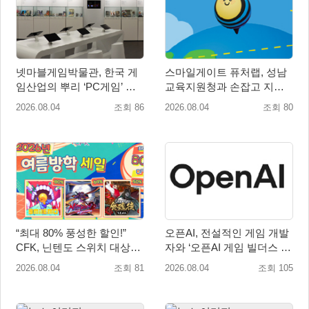
넷마블게임박물관, 한국 게
스마일게이트 퓨처랩, 성남
임산업의 뿌리 ‘PC게임’ 상
교육지원청과 손잡고 지역
설전시로 재조명
협력 학생교육 프로그램 개
2026.08.04
조회 86
2026.08.04
조회 80
설
“최대 80% 풍성한 할인!”
오픈AI, 전설적인 게임 개발
CFK, 닌텐도 스위치 대상
자와 ‘오픈AI 게임 빌더스 서
‘여름방학 세일’ 진행!
울’ 개최
2026.08.04
조회 81
2026.08.04
조회 105