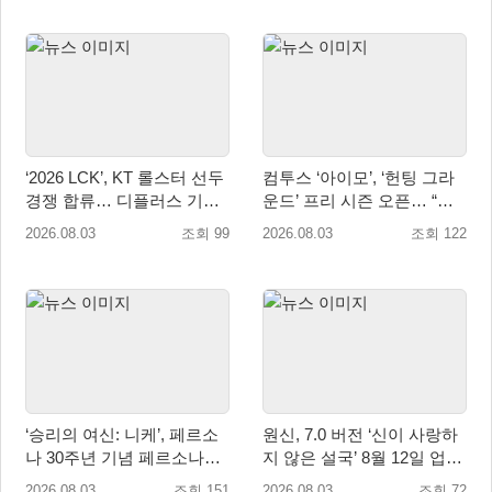
‘2026 LCK’, KT 롤스터 선두
컴투스 ‘아이모’, ‘헌팅 그라
경쟁 합류… 디플러스 기아
운드’ 프리 시즌 오픈… “전
상승세 지속
서버 유저가 한 전장에!”
2026.08.03
조회 99
2026.08.03
조회 122
‘승리의 여신: 니케’, 페르소
원신, 7.0 버전 ‘신이 사랑하
나 30주년 기념 페르소나
지 않은 설국’ 8월 12일 업데
3·4·5 콜라보 진행
이트
2026.08.03
조회 151
2026.08.03
조회 72