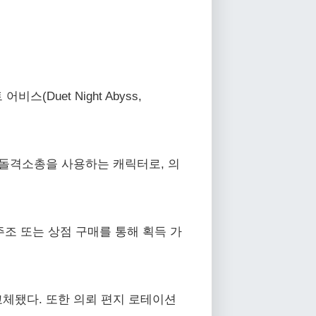
(Duet Night Abyss,
 돌격소총을 사용하는 캐릭터로, 의
주조 또는 상점 구매를 통해 획득 가
교체됐다. 또한 의뢰 편지 로테이션