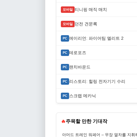
티니핑 매직 매치
모바일
던전 견문록
모바일
에이리언: 파이어팀 엘리트 2
PC
테로포즈
PC
랜치바운드
PC
리스토리: 힐링 전자기기 수리
PC
스크랩 메카닉
PC
🔥
주목할 만한 기대작
아머드 트레인 워페어 – 무장 열차를 지휘