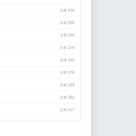
조회 418
조회 306
조회 334
조회 379
조회 325
조회 376
조회 334
조회 392
조회 417