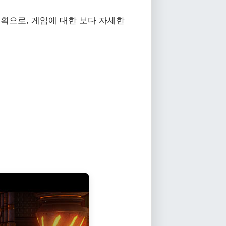
계획으로, 게임에 대한 보다 자세한