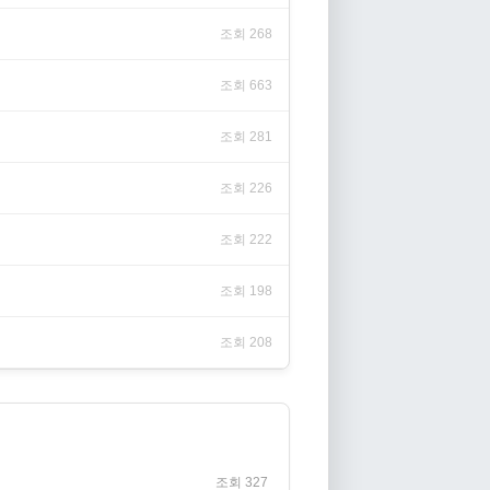
조회 268
조회 663
조회 281
조회 226
조회 222
조회 198
조회 208
조회 327