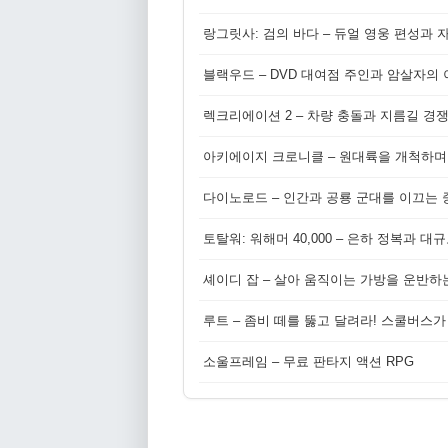
랑그릿사: 검의 바다 – 듀얼 영웅 편성과 
블랙우드 – DVD 대여점 주인과 암살자의
렉크리에이션 2 – 차량 충돌과 지름길 경
아키에이지 크로니클 – 원대륙을 개척하며
다이노로드 – 인간과 공룡 군대를 이끄는 중
토탈워: 워해머 40,000 – 은하 정복과 
셰이디 잡 – 살아 움직이는 가방을 운반하
루트 – 좀비 떼를 뚫고 달려라! 스쿨버스가
소울프레임 – 무료 판타지 액션 RPG