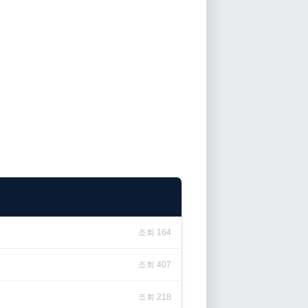
조회 164
조회 407
조회 218