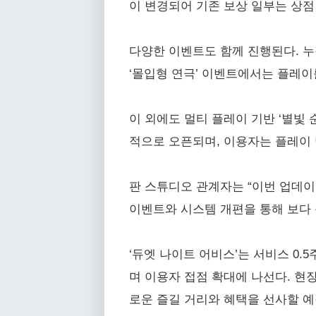
이 변경되어 기존 보상 일부는 상점
다양한 이벤트도 함께 진행된다. 누
‘몰입형 연극’ 이벤트에서는 플레이를
이 외에도 멀티 플레이 기반 ‘별빛 
적으로 오픈되며, 이용자는 플레이 
판 스튜디오 관계자는 “이번 업데이
이벤트와 시스템 개편을 통해 보다 
‘듀엣 나이트 어비스’는 서비스 0.5
며 이용자 접점 확대에 나선다. 현
로운 즐길 거리와 혜택을 선사할 예