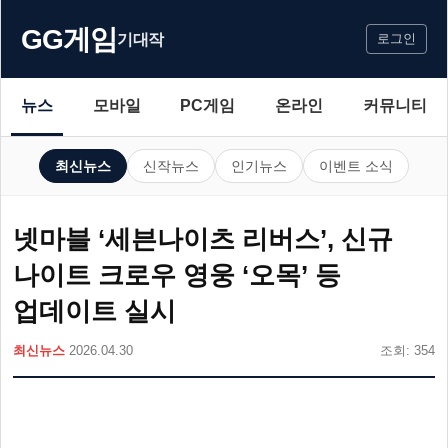
GG게임
기대작
로그인
뉴스
모바일
PC게임
온라인
커뮤니티
최신뉴스
신작뉴스
인기뉴스
이벤트 소식
넷마블 ‘세븐나이츠 리버스’, 신규
나이트 크로우 영웅 ‘오목’ 등
업데이트 실시
최신뉴스
2026.04.30
조회: 354