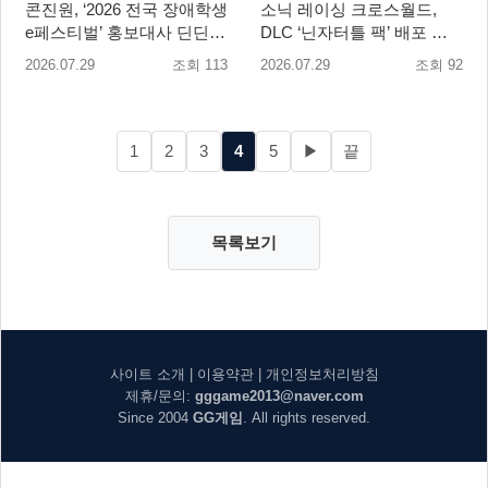
콘진원, ‘2026 전국 장애학생
소닉 레이싱 크로스월드,
e페스티벌’ 홍보대사 딘딘
DLC ‘닌자터틀 팩’ 배포 … 4
위촉
형제 레이서 참전
2026.07.29
조회 113
2026.07.29
조회 92
1
2
3
4
5
▶
끝
목록보기
사이트 소개
|
이용약관
|
개인정보처리방침
제휴/문의:
gggame2013@naver.com
Since 2004
GG게임
. All rights reserved.