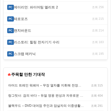
에이리언: 파이어팀 엘리트 2
조회 256
PC
테로포즈
조회 215
PC
랜치바운드
조회 214
PC
리스토리: 힐링 전자기기 수리
조회 183
PC
스크랩 메카닉
조회 195
PC
🔥
주목할 만한 기대작
아머드 트레인 워페어 – 무장 열차를 지휘해 전장을 돌파하는 생존 전투 게임
조회 315
랑그릿사: 검의 바다 – 듀얼 영웅 편성과 자유로운 탐험을 결합한 판타지 전략 RPG
조회 404
블랙우드 – DVD 대여점 주인과 암살자의 이중생활을 그린 3인칭 액션 스릴러 게임
조회 291