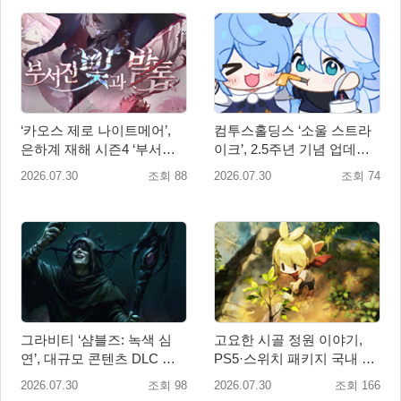
‘카오스 제로 나이트메어’,
컴투스홀딩스 ‘소울 스트라
은하계 재해 시즌4 ‘부서진
이크’, 2.5주년 기념 업데이
빛과 발톱’ 업데이트
트… 감사 선물 풍성
2026.07.30
조회 88
2026.07.30
조회 74
그라비티 ‘샴블즈: 녹색 심
고요한 시골 정원 이야기,
연’, 대규모 콘텐츠 DLC 정
PS5·스위치 패키지 국내 정
식 출시
식 출시
2026.07.30
조회 98
2026.07.30
조회 166