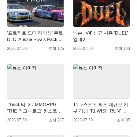
‘프로젝트 모터 레이싱’ 무료
넥슨, ‘V4’ 신규 시즌 ‘DUEL’
DLC ‘Aussie Rivals Pack’
업데이트!
출시! 대규모 업데이트 2.1도
2026.07.30
조회 125
2026.07.30
조회 143
배포 시작
그라비티, 2D MMORPG
T1, e스포츠 최초 대규모 기
‘THE 라그나로크’ 원스토어
부 러닝 ‘T1 WISH RUN’ 개
및 갤럭시 스토어 정식 론칭!
최…수익금 전액 사회 환원
2026.07.30
조회 217
2026.07.30
조회 95