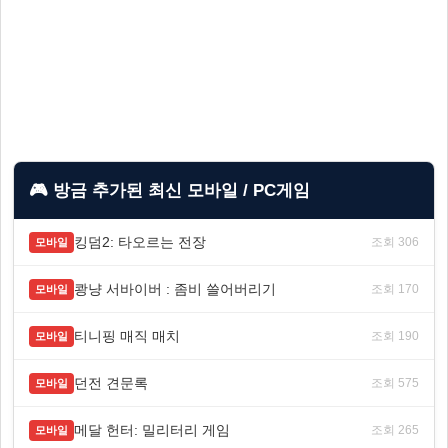
🎮 방금 추가된 최신 모바일 / PC게임
킹덤2: 타오르는 전장
조회 306
모바일
쾅냥 서바이버 : 좀비 쓸어버리기
조회 170
모바일
티니핑 매직 매치
조회 190
모바일
던전 견문록
조회 575
모바일
메달 헌터: 밀리터리 게임
조회 265
모바일