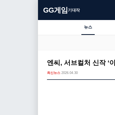
GG게임
기대작
뉴스
엔씨, 서브컬처 신작 
최신뉴스
2026.04.30