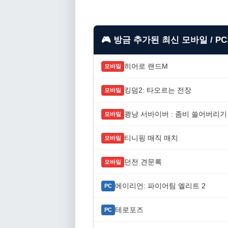
🎮 방금 추가된 최신 모바일 / P
히어로 랜드M
모바일
킹덤2: 타오르는 전장
모바일
쾅냥 서바이버 : 좀비 쓸어버리기
모바일
티니핑 매직 매치
모바일
던전 견문록
모바일
에이리언: 파이어팀 엘리트 2
PC
테로포즈
PC