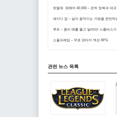
토탈워: 워해머 40,000 – 은하 정복과 
셰이디 잡 – 살아 움직이는 가방을 운반하
루트 – 좀비 떼를 뚫고 달려라! 스쿨버스가
소울프레임 – 무료 판타지 액션 RPG
관련 뉴스 목록