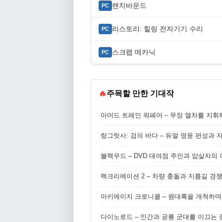
랜치바운드
PC
리스토리: 힐링 전자기기 수리
PC
스크랩 메카닉
PC
🔥
주목할 만한 기대작
아머드 트레인 워페어 – 무장 열차를 지휘
랑그릿사: 검의 바다 – 듀얼 영웅 편성과 
블랙우드 – DVD 대여점 주인과 암살자의
렉크리에이션 2 – 차량 충돌과 지름길 경
아키에이지 크로니클 – 원대륙을 개척하며
다이노로드 – 인간과 공룡 군대를 이끄는 중