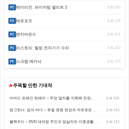
에이리언: 파이어팀 엘리트 2
조회 293
PC
테로포즈
조회 236
PC
랜치바운드
조회 231
PC
리스토리: 힐링 전자기기 수리
조회 202
PC
스크랩 메카닉
조회 215
PC
🔥
주목할 만한 기대작
아머드 트레인 워페어 – 무장 열차를 지휘해 전장을 돌파하는 생존 전투 게임
조회 335
랑그릿사: 검의 바다 – 듀얼 영웅 편성과 자유로운 탐험을 결합한 판타지 전략 RPG
조회 423
블랙우드 – DVD 대여점 주인과 암살자의 이중생활을 그린 3인칭 액션 스릴러 게임
조회 312