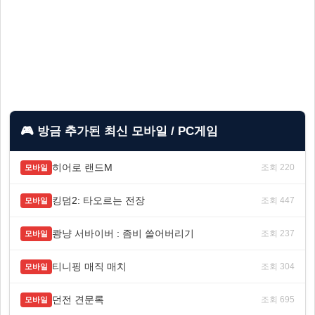
🎮 방금 추가된 최신 모바일 / PC게임
히어로 랜드M
조회 220
모바일
킹덤2: 타오르는 전장
조회 447
모바일
쾅냥 서바이버 : 좀비 쓸어버리기
조회 237
모바일
티니핑 매직 매치
조회 304
모바일
던전 견문록
조회 695
모바일