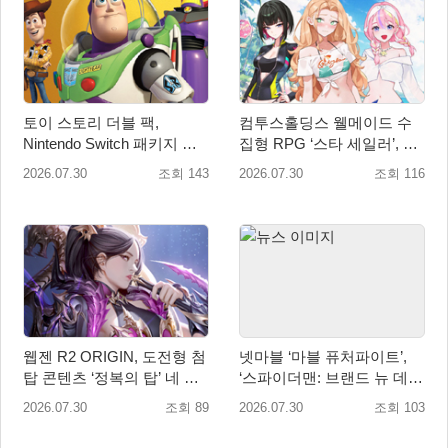
토이 스토리 더블 팩,
컴투스홀딩스 웰메이드 수
Nintendo Switch 패키지 예
집형 RPG ‘스타 세일러’, 여
약판매 시작
름맞이 대규모 업데이트
2026.07.30
조회 143
2026.07.30
조회 116
웹젠 R2 ORIGIN, 도전형 첨
넷마블 ‘마블 퓨처파이트’,
탑 콘텐츠 ‘정복의 탑’ 네 번
‘스파이더맨: 브랜드 뉴 데
째 시즌 개최
이’ 업데이트…美 코믹콘 참
2026.07.30
조회 89
2026.07.30
조회 103
가