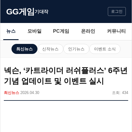
GG게임
기대작
로그인
뉴스
모바일
PC게임
온라인
커뮤니티
최신뉴스
신작뉴스
인기뉴스
이벤트 소식
넥슨, ‘카트라이더 러쉬플러스’ 6주년
기념 업데이트 및 이벤트 실시
최신뉴스
2026.04.30
조회: 434