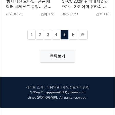
‘창세기전 모바일’, 신규 캐
‘SFCC 2026’, 인터내셔널컵
릭터 벨제부르 등장… 콘텐
추가… 가게야마 유카의 특
츠 업데이트 실시
별 훈련 카드 등장!
2026.07.28
조회 172
2026.07.28
조회 118
1
2
3
4
5
▶
끝
목록보기
사이트 소개
|
이용약관
|
개인정보처리방침
제휴/문의:
gggame2013@naver.com
Since 2004
GG게임
. All rights reserved.