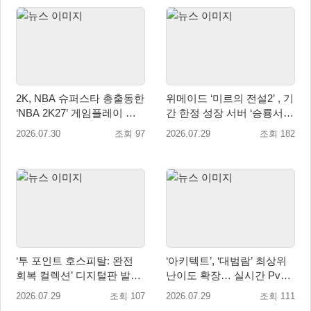
2K, NBA 슈퍼스타 총출동한
위메이드 ‘미르의 전설2’ , 기
‘NBA 2K27’ 게임플레이 트
간 한정 성장 서버 ‘승룡서
레일러 공개
버’ 사전 예약 실시
2026.07.30
조회 97
2026.07.29
조회 182
‘투 포인트 호스피탈: 완전
‘아키텍트’, ‘대범람’ 최상위
회복 컬렉션’ 디지털판 발매
난이도 확장… 실시간 PvP
일 9월 16일(수)로 결정!
콘텐츠 ‘격전’ 오픈 예고
2026.07.29
조회 107
2026.07.29
조회 111