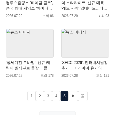
컴투스홀딩스 ‘페이탈 클로’,
더 스타라이트, 신규 대륙
중국 최대 게임쇼 ‘차이나조
‘레드 사막’ 업데이트…다섯
이 2026’ 참가
번째 대륙 개방
2026.07.29
조회 96
2026.07.29
조회 93
‘창세기전 모바일’, 신규 캐
‘SFCC 2026’, 인터내셔널컵
릭터 벨제부르 등장… 콘텐
추가… 가게야마 유카의 특
츠 업데이트 실시
별 훈련 카드 등장!
2026.07.28
조회 178
2026.07.28
조회 121
1
2
3
4
5
▶
끝