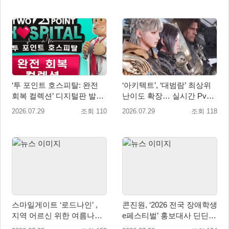
‘투 포인트 호스피탈: 완전
‘아키텍트’, ‘대범람’ 최상위
회복 컬렉션’ 디지털판 발매
난이도 확장… 실시간 PvP
일 9월 16일(수)로 결정!
콘텐츠 ‘격전’ 오픈 예고
2026.07.29
조회 110
2026.07.29
조회 118
스마일게이트 ‘로드나인’ ,
콘진원, ‘2026 전국 장애학생
지역 어르신 위한 여름나기
e페스티벌’ 홍보대사 딘딘
지원 및 기부 캠페인 진행
위촉