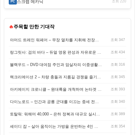
스크랩 메카닉
조회 220
PC
🔥
주목할 만한 기대작
아머드 트레인 워페어 – 무장 열차를 지휘해 전장을 돌파하는 생존 전투 게임
조회 347
랑그릿사: 검의 바다 – 듀얼 영웅 편성과 자유로운 탐험을 결합한 판타지 전략 RPG
조회 434
블랙우드 – DVD 대여점 주인과 암살자의 이중생활을 그린 3인칭 액션 스릴러 게임
조회 316
렉크리에이션 2 – 차량 충돌과 지름길 경쟁을 즐기는 오픈월드 아케이드 레이싱 게임
조회 345
아키에이지 크로니클 – 원대륙을 개척하며 논타겟 전투를 즐기는 오픈월드 MMORPG
조회 393
다이노로드 – 인간과 공룡 군대를 이끄는 중세 전략 액션 RPG
조회 340
토탈워: 워해머 40,000 – 은하 정복과 대규모 실시간 전투가 결합된 전략 게임!
조회 389
셰이디 잡 – 살아 움직이는 가방을 운반하는 4인 협동 물리 어드벤처 게임
조회 354