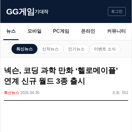
GG게임
기대작
로그인
뉴스
모바일
PC게임
온라인
커뮤니티
최신뉴스
신작뉴스
인기뉴스
이벤트 소식
넥슨, 코딩 과학 만화 ‘헬로메이플’
연계 신규 월드 3종 출시
최신뉴스
2026.04.30
조회: 552