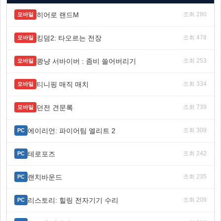
히어로 랜드M
조회 280
모바일
킹덤2: 타오르는 전장
조회 478
모바일
쾅냥 서바이버 : 좀비 쓸어버리기
조회 253
모바일
티니핑 매직 매치
조회 334
모바일
던전 견문록
조회 739
모바일
에이리언: 파이어팀 엘리트 2
조회 309
PC
테로포즈
조회 242
PC
랜치바운드
조회 235
PC
리스토리: 힐링 전자기기 수리
조회 209
PC