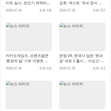
이트 실시, 초인기 캐릭터
강호: 넥스트’ 국내 정식 출
‘일로이’ 등장
시
2026.07.29
조회 135
2026.07.29
조회 227
카카오게임즈, 프렌즈팝콘
문명 VII, 한국사 담은 ‘붓과
‘환경의 달’ 기부 이벤트 성
검’ 파트 2 출시… 이순신·고
료…수달 서식지 보전 위해
려·조선 추가
2026.07.29
조회 141
2026.07.29
조회 111
WWF에 기부