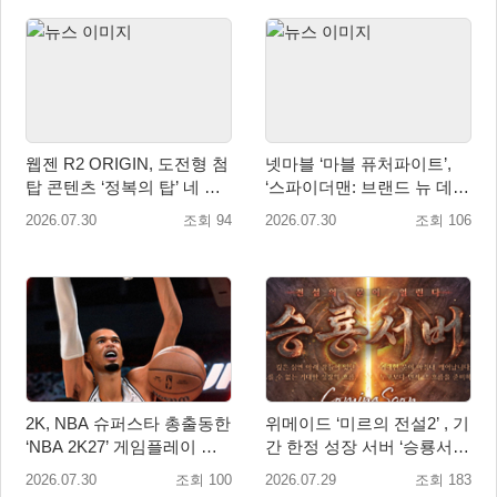
웹젠 R2 ORIGIN, 도전형 첨
넷마블 ‘마블 퓨처파이트’,
탑 콘텐츠 ‘정복의 탑’ 네 번
‘스파이더맨: 브랜드 뉴 데
째 시즌 개최
이’ 업데이트…美 코믹콘 참
2026.07.30
조회 94
2026.07.30
조회 106
가
2K, NBA 슈퍼스타 총출동한
위메이드 ‘미르의 전설2’ , 기
‘NBA 2K27’ 게임플레이 트
간 한정 성장 서버 ‘승룡서
레일러 공개
버’ 사전 예약 실시
2026.07.30
조회 100
2026.07.29
조회 183