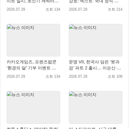
이트 실시, 초인기 캐릭터
강호: 넥스트’ 국내 정식 출
‘일로이’ 등장
시
2026.07.29
조회 134
2026.07.29
조회 214
카카오게임즈, 프렌즈팝콘
문명 VII, 한국사 담은 ‘붓과
‘환경의 달’ 기부 이벤트 성
검’ 파트 2 출시… 이순신·고
료…수달 서식지 보전 위해
려·조선 추가
2026.07.29
조회 134
2026.07.29
조회 108
WWF에 기부