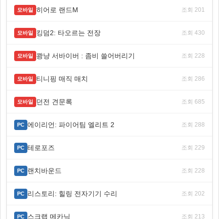
히어로 랜드M
조회 201
모바일
킹덤2: 타오르는 전장
조회 430
모바일
쾅냥 서바이버 : 좀비 쓸어버리기
조회 228
모바일
티니핑 매직 매치
조회 286
모바일
던전 견문록
조회 685
모바일
에이리언: 파이어팀 엘리트 2
조회 288
PC
테로포즈
조회 229
PC
랜치바운드
조회 228
PC
리스토리: 힐링 전자기기 수리
조회 202
PC
스크랩 메카닉
조회 213
PC