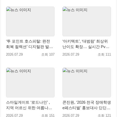
‘투 포인트 호스피탈: 완전
‘아키텍트’, ‘대범람’ 최상위
회복 컬렉션’ 디지털판 발매
난이도 확장… 실시간 PvP
일 9월 16일(수)로 결정!
콘텐츠 ‘격전’ 오픈 예고
2026.07.29
조회 107
2026.07.29
조회 111
스마일게이트 ‘로드나인’ ,
콘진원, ‘2026 전국 장애학생
지역 어르신 위한 여름나기
e페스티벌’ 홍보대사 딘딘
지원 및 기부 캠페인 진행
위촉
2026.07.29
조회 151
2026.07.29
조회 121