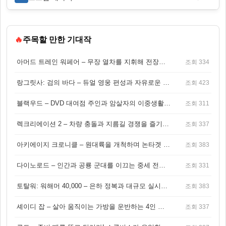
🔥
주목할 만한 기대작
아머드 트레인 워페어 – 무장 열차를 지휘해 전장을 돌파하는 생존 전투 게임
조회 334
랑그릿사: 검의 바다 – 듀얼 영웅 편성과 자유로운 탐험을 결합한 판타지 전략 RPG
조회 423
블랙우드 – DVD 대여점 주인과 암살자의 이중생활을 그린 3인칭 액션 스릴러 게임
조회 311
렉크리에이션 2 – 차량 충돌과 지름길 경쟁을 즐기는 오픈월드 아케이드 레이싱 게임
조회 337
아키에이지 크로니클 – 원대륙을 개척하며 논타겟 전투를 즐기는 오픈월드 MMORPG
조회 383
다이노로드 – 인간과 공룡 군대를 이끄는 중세 전략 액션 RPG
조회 331
토탈워: 워해머 40,000 – 은하 정복과 대규모 실시간 전투가 결합된 전략 게임!
조회 383
셰이디 잡 – 살아 움직이는 가방을 운반하는 4인 협동 물리 어드벤처 게임
조회 337