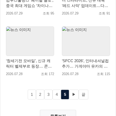
컴투스홀딩스 ‘페이탈 클로’,
더 스타라이트, 신규 대륙
중국 최대 게임쇼 ‘차이나조
‘레드 사막’ 업데이트…다섯
이 2026’ 참가
번째 대륙 개방
2026.07.29
조회 95
2026.07.29
조회 91
‘창세기전 모바일’, 신규 캐
‘SFCC 2026’, 인터내셔널컵
릭터 벨제부르 등장… 콘텐
추가… 가게야마 유카의 특
츠 업데이트 실시
별 훈련 카드 등장!
2026.07.28
조회 172
2026.07.28
조회 115
1
2
3
4
5
▶
끝