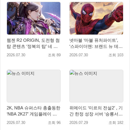
웹젠 R2 ORIGIN, 도전형 첨
넷마블 ‘마블 퓨처파이트’,
탑 콘텐츠 ‘정복의 탑’ 네 번
‘스파이더맨: 브랜드 뉴 데
째 시즌 개최
이’ 업데이트…美 코믹콘 참
2026.07.30
조회 89
2026.07.30
조회 103
가
2K, NBA 슈퍼스타 총출동한
위메이드 ‘미르의 전설2’ , 기
‘NBA 2K27’ 게임플레이 트
간 한정 성장 서버 ‘승룡서
레일러 공개
버’ 사전 예약 실시
2026.07.30
조회 96
2026.07.29
조회 182