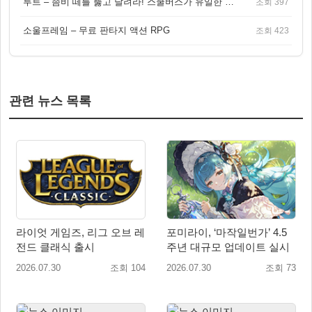
루트 – 좀비 떼를 뚫고 달려라! 스쿨버스가 유일한 집이 되는 4인 협동 생존 게임
조회 397
소울프레임 – 무료 판타지 액션 RPG
조회 423
관련 뉴스 목록
라이엇 게임즈, 리그 오브 레
포미라이, ‘마작일번가’ 4.5
전드 클래식 출시
주년 대규모 업데이트 실시
2026.07.30
조회 104
2026.07.30
조회 73