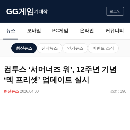
GG게임
기대작
로그인
뉴스
모바일
PC게임
온라인
커뮤니티
최신뉴스
신작뉴스
인기뉴스
이벤트 소식
컴투스 ‘서머너즈 워’, 12주년 기념
‘덱 프리셋’ 업데이트 실시
최신뉴스
2026.04.30
조회: 290