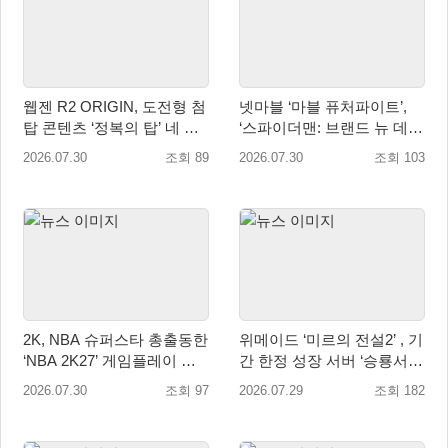
웹젠 R2 ORIGIN, 도전형 첨
넷마블 ‘마블 퓨처파이트’,
탑 콘텐츠 ‘정복의 탑’ 네 번
‘스파이더맨: 브랜드 뉴 데
째 시즌 개최
이’ 업데이트…美 코믹콘 참
2026.07.30
조회 89
2026.07.30
조회 103
가
2K, NBA 슈퍼스타 총출동한
위메이드 ‘미르의 전설2’ , 기
‘NBA 2K27’ 게임플레이 트
간 한정 성장 서버 ‘승룡서
레일러 공개
버’ 사전 예약 실시
2026.07.30
조회 97
2026.07.29
조회 182