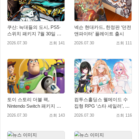
쿠산: 늑대들의 도시, PS5·
넥슨 현대카드, 한정판 ‘던전
스위치 패키지 7월 30일 국
앤파이터’ 플레이트 출시
내 정식 출시
2026.07.30
조회 141
2026.07.30
조회 111
토이 스토리 더블 팩,
컴투스홀딩스 웰메이드 수
Nintendo Switch 패키지 예
집형 RPG ‘스타 세일러’, 여
약판매 시작
름맞이 대규모 업데이트
2026.07.30
조회 143
2026.07.30
조회 116