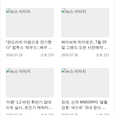
“판도라의 마음으로 연기했
베어브릭 히어로즈, 7월 29
다” 컴투스 ‘제우스’, 배우 박
일 그랜드 오픈 사전예약 시
지현의 ‘판도라’ 제작기 공개
작… 8월 말 오픈 예정
2026.07.29
조회 153
2026.07.29
조회 211
‘이환’ 1.2 버전 후반기 업데
킹넷, 신작 MMORPG ‘열혈
이트 실시, 초인기 캐릭터
강호: 넥스트’ 국내 정식 출
‘일로이’ 등장
시