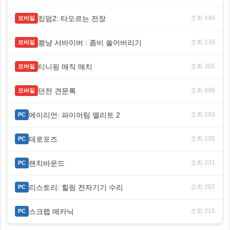
킹덤2: 타오르는 전장
조회 448
모바일
쾅냥 서바이버 : 좀비 쓸어버리기
조회 238
모바일
티니핑 매직 매치
조회 305
모바일
던전 견문록
조회 696
모바일
에이리언: 파이어팀 엘리트 2
조회 293
PC
테로포즈
조회 236
PC
랜치바운드
조회 231
PC
리스토리: 힐링 전자기기 수리
조회 202
PC
스크랩 메카닉
조회 215
PC