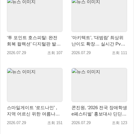
‘투 포인트 호스피탈: 완전
‘아키텍트’, ‘대범람’ 최상위
회복 컬렉션’ 디지털판 발매
난이도 확장… 실시간 PvP
일 9월 16일(수)로 결정!
콘텐츠 ‘격전’ 오픈 예고
2026.07.29
조회 107
2026.07.29
조회 111
스마일게이트 ‘로드나인’ ,
콘진원, ‘2026 전국 장애학생
지역 어르신 위한 여름나기
e페스티벌’ 홍보대사 딘딘
지원 및 기부 캠페인 진행
위촉
2026.07.29
조회 151
2026.07.29
조회 123