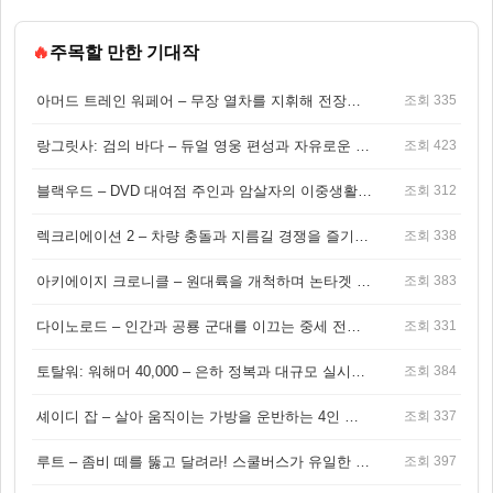
🔥
주목할 만한 기대작
아머드 트레인 워페어 – 무장 열차를 지휘해 전장을 돌파하는 생존 전투 게임
조회 335
랑그릿사: 검의 바다 – 듀얼 영웅 편성과 자유로운 탐험을 결합한 판타지 전략 RPG
조회 423
블랙우드 – DVD 대여점 주인과 암살자의 이중생활을 그린 3인칭 액션 스릴러 게임
조회 312
렉크리에이션 2 – 차량 충돌과 지름길 경쟁을 즐기는 오픈월드 아케이드 레이싱 게임
조회 338
아키에이지 크로니클 – 원대륙을 개척하며 논타겟 전투를 즐기는 오픈월드 MMORPG
조회 383
다이노로드 – 인간과 공룡 군대를 이끄는 중세 전략 액션 RPG
조회 331
토탈워: 워해머 40,000 – 은하 정복과 대규모 실시간 전투가 결합된 전략 게임!
조회 384
셰이디 잡 – 살아 움직이는 가방을 운반하는 4인 협동 물리 어드벤처 게임
조회 337
루트 – 좀비 떼를 뚫고 달려라! 스쿨버스가 유일한 집이 되는 4인 협동 생존 게임
조회 397