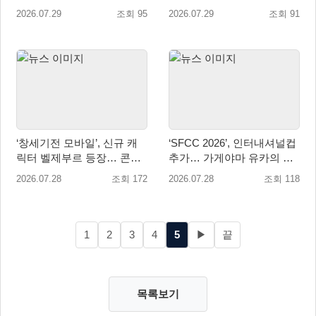
이 2026’ 참가
번째 대륙 개방
2026.07.29
조회 95
2026.07.29
조회 91
‘창세기전 모바일’, 신규 캐
‘SFCC 2026’, 인터내셔널컵
릭터 벨제부르 등장… 콘텐
추가… 가게야마 유카의 특
츠 업데이트 실시
별 훈련 카드 등장!
2026.07.28
조회 172
2026.07.28
조회 118
1
2
3
4
5
▶
끝
목록보기