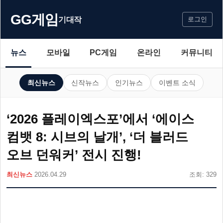
GG게임
기대작
로그인
뉴스
모바일
PC게임
온라인
커뮤니티
최신뉴스
신작뉴스
인기뉴스
이벤트 소식
‘2026 플레이엑스포’에서 ‘에이스
컴뱃 8: 시브의 날개’, ‘더 블러드
오브 던워커’ 전시 진행!
최신뉴스
2026.04.29
조회: 329