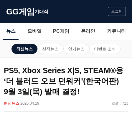
GG게임
기대작
로그인
뉴스
모바일
PC게임
온라인
커뮤니티
최신뉴스
신작뉴스
인기뉴스
이벤트 소식
PS5, Xbox Series X|S, STEAM®용
‘더 블러드 오브 던워커’(한국어판)
9월 3일(목) 발매 결정!
최신뉴스
2026.04.29
조회: 713