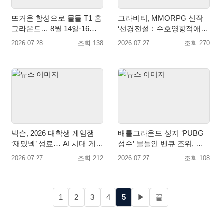
뜨거운 함성으로 물들 T1 홈
그라비티, MMORPG 신작
그라운드… 8월 14일·16일
‘선경전설：수호영항적애2’
홈 좌석 전석 매진 달성!
중국 판호 획득!
2026.07.28
조회 138
2026.07.27
조회 270
넥슨, 2026 대학생 게임잼
배틀그라운드 성지 ‘PUBG
‘재밌넥’ 성료… AI 시대 게임
성수’ 물들인 벤큐 조위, 차
인재 발굴
세대 XQ 시리즈 런칭 행사
2026.07.27
조회 212
2026.07.27
조회 108
성황리 개최
1
2
3
4
5
▶
끝