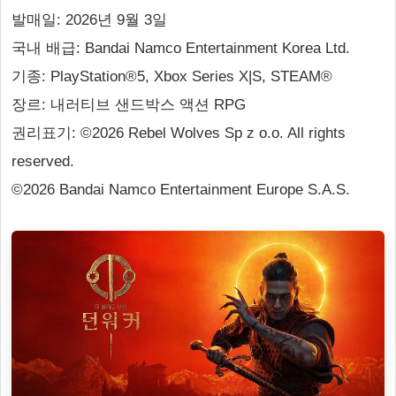
발매일: 2026년 9월 3일
국내 배급: Bandai Namco Entertainment Korea Ltd.
기종: PlayStation®5, Xbox Series X|S, STEAM®
장르: 내러티브 샌드박스 액션 RPG
권리표기: ©2026 Rebel Wolves Sp z o.o. All rights
reserved.
©2026 Bandai Namco Entertainment Europe S.A.S.