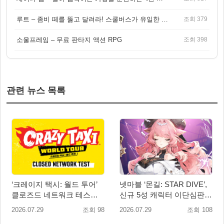
루트 – 좀비 떼를 뚫고 달려라! 스쿨버스가 유일한 집이 되는 4인 협동 생존 게임
조회 379
소울프레임 – 무료 판타지 액션 RPG
조회 398
관련 뉴스 목록
‘크레이지 택시: 월드 투어’
넷마블 ‘몬길: STAR DIVE’,
클로즈드 네트워크 테스트
신규 5성 캐릭터 이단심판관
참가자 모집 시작
‘메이벨’ 등장
2026.07.29
조회 98
2026.07.29
조회 108