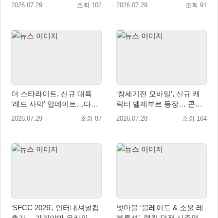
려·조선 추가
이 2026’ 참가
2026.07.29
조회 102
2026.07.29
조회 91
더 스타라이트, 신규 대륙
‘창세기전 모바일’, 신규 캐
‘레드 사막’ 업데이트…다섯
릭터 벨제부르 등장… 콘텐
번째 대륙 개방
츠 업데이트 실시
2026.07.29
조회 87
2026.07.28
조회 164
‘SFCC 2026’, 인터내셔널컵
넷마블 ‘블레이드 & 소울 레
추가… 가게야마 유카의 특
볼루션’, 랭킹 던전 시즌업