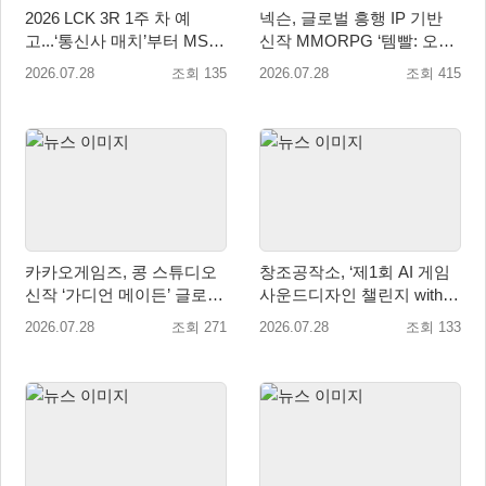
2026 LCK 3R 1주 차 예
넥슨, 글로벌 흥행 IP 기반
고...‘통신사 매치’부터 MSI-
신작 MMORPG ‘템빨: 오버
EWC 챔피언 맞대결까지
기어드’ 타이틀명 확정!
2026.07.28
조회 135
2026.07.28
조회 415
카카오게임즈, 콩 스튜디오
창조공작소, ‘제1회 AI 게임
신작 ‘가디언 메이든’ 글로벌
사운드디자인 챌린지 with
퍼블리싱 계약
GXG 2026’ 개최
2026.07.28
조회 271
2026.07.28
조회 133