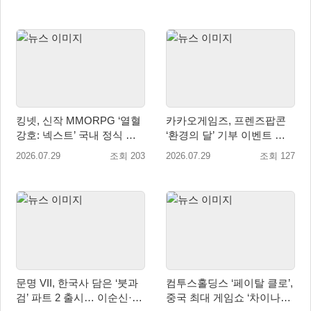
킹넷, 신작 MMORPG ‘열혈
카카오게임즈, 프렌즈팝콘
강호: 넥스트’ 국내 정식 출
‘환경의 달’ 기부 이벤트 성
시
료…수달 서식지 보전 위해
2026.07.29
조회 203
2026.07.29
조회 127
WWF에 기부
문명 VII, 한국사 담은 ‘붓과
컴투스홀딩스 ‘페이탈 클로’,
검’ 파트 2 출시… 이순신·고
중국 최대 게임쇼 ‘차이나조