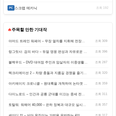
스크랩 메카닉
조회 192
PC
🔥
주목할 만한 기대작
아머드 트레인 워페어 – 무장 열차를 지휘해 전장을 돌파하는 생존 전투 게임
조회 309
랑그릿사: 검의 바다 – 듀얼 영웅 편성과 자유로운 탐험을 결합한 판타지 전략 RPG
조회 396
블랙우드 – DVD 대여점 주인과 암살자의 이중생활을 그린 3인칭 액션 스릴러 게임
조회 287
렉크리에이션 2 – 차량 충돌과 지름길 경쟁을 즐기는 오픈월드 아케이드 레이싱 게임
조회 320
아키에이지 크로니클 – 원대륙을 개척하며 논타겟 전투를 즐기는 오픈월드 MMORPG
조회 359
다이노로드 – 인간과 공룡 군대를 이끄는 중세 전략 액션 RPG
조회 311
토탈워: 워해머 40,000 – 은하 정복과 대규모 실시간 전투가 결합된 전략 게임!
조회 357
셰이디 잡 – 살아 움직이는 가방을 운반하는 4인 협동 물리 어드벤처 게임
조회 317