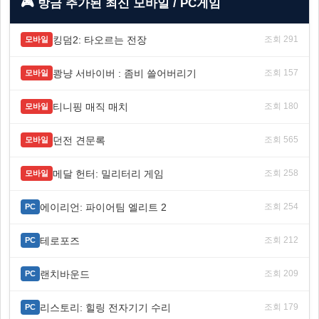
🎮 방금 추가된 최신 모바일 / PC게임
킹덤2: 타오르는 전장
조회 291
모바일
쾅냥 서바이버 : 좀비 쓸어버리기
조회 157
모바일
티니핑 매직 매치
조회 180
모바일
던전 견문록
조회 565
모바일
메달 헌터: 밀리터리 게임
조회 258
모바일
에이리언: 파이어팀 엘리트 2
조회 254
PC
테로포즈
조회 212
PC
랜치바운드
조회 209
PC
리스토리: 힐링 전자기기 수리
조회 179
PC