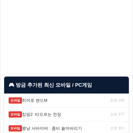
🎮 방금 추가된 최신 모바일 / PC게임
히어로 랜드M
조회 109
모바일
킹덤2: 타오르는 전장
조회 377
모바일
쾅냥 서바이버 : 좀비 쓸어버리기
조회 207
모바일