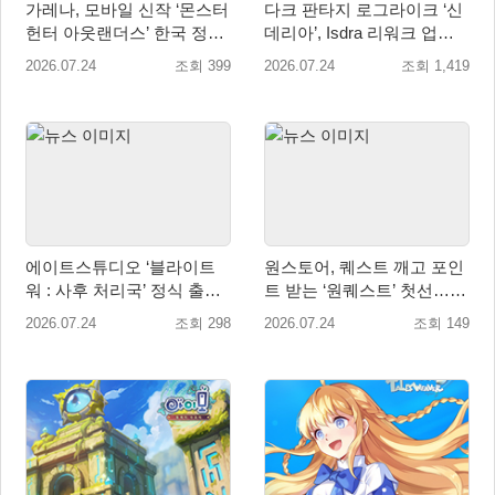
가레나, 모바일 신작 ‘몬스터
다크 판타지 로그라이크 ‘신
헌터 아웃랜더스’ 한국 정식
데리아’, Isdra 리워크 업데
출시 확정… 사전예약 시작
이트 적용… 스팀 20% 할인
2026.07.24
조회 399
2026.07.24
조회 1,419
진행
에이트스튜디오 ‘블라이트
원스토어, 퀘스트 깨고 포인
워 : 사후 처리국’ 정식 출
트 받는 ‘원퀘스트’ 첫선…
시… 사전예약자 50만 명 달
‘프로스트 킹덤’ 대상 이벤트
2026.07.24
조회 298
2026.07.24
조회 149
성
진행