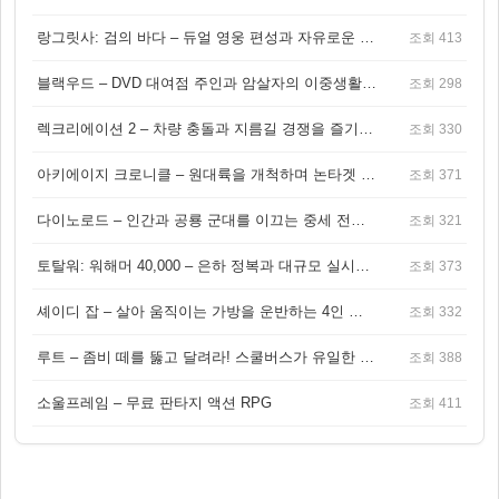
랑그릿사: 검의 바다 – 듀얼 영웅 편성과 자유로운 탐험을 결합한 판타지 전략 RPG
조회 413
블랙우드 – DVD 대여점 주인과 암살자의 이중생활을 그린 3인칭 액션 스릴러 게임
조회 298
렉크리에이션 2 – 차량 충돌과 지름길 경쟁을 즐기는 오픈월드 아케이드 레이싱 게임
조회 330
아키에이지 크로니클 – 원대륙을 개척하며 논타겟 전투를 즐기는 오픈월드 MMORPG
조회 371
다이노로드 – 인간과 공룡 군대를 이끄는 중세 전략 액션 RPG
조회 321
토탈워: 워해머 40,000 – 은하 정복과 대규모 실시간 전투가 결합된 전략 게임!
조회 373
셰이디 잡 – 살아 움직이는 가방을 운반하는 4인 협동 물리 어드벤처 게임
조회 332
루트 – 좀비 떼를 뚫고 달려라! 스쿨버스가 유일한 집이 되는 4인 협동 생존 게임
조회 388
소울프레임 – 무료 판타지 액션 RPG
조회 411