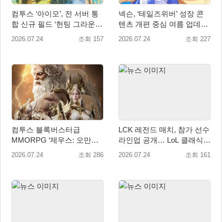
컴투스 ‘아이모’, 전 서버 통
넥슨, ‘테일즈위버’ 성장 콘
합 신규 필드 ‘헌팅 그라운
텐츠 개편 중심 여름 업데이
드’ 업데이트 예고
트 실시
2026.07.24
조회 157
2026.07.24
조회 227
컴투스 블록버스터급
LCK 레전드 매치, 참가 선수
MMORPG ‘제우스: 오만의
라인업 공개… LoL 클래식으
신’, 8월 7일 쇼케이스 개최
로 맞대결
2026.07.24
조회 286
2026.07.24
조회 161