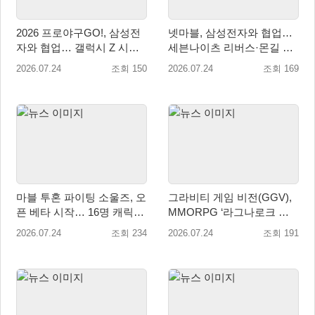
2026 프로야구GO!, 삼성전
넷마블, 삼성전자와 협업…
자와 협업… 갤럭시 Z 시리
세븐나이츠 리버스·몬길 갤
즈 스페셜 테마 공개
럭시 테마 공개
2026.07.24
조회 150
2026.07.24
조회 169
마블 투혼 파이팅 소울즈, 오
그라비티 게임 비전(GGV),
픈 베타 시작… 16명 캐릭터
MMORPG ‘라그나로크 오
공개
리진 클래식’ 북중남미 지역
2026.07.24
조회 234
2026.07.24
조회 191
정식 론칭!