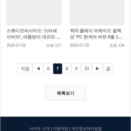
스튜디오비사이드 ‘스타세
‘IGS 클래식 아케이드 컬렉
이비어’, 여름맞이 대규모 업
션’ PC 한국어 버전 8월 13
데이트
일 월드와이드 출시 예정
2026.07.23
조회 117
2026.07.23
조회 134
처음
◀
6
7
8
9
10
▶
끝
목록보기
사이트 소개
|
이용약관
|
개인정보처리방침