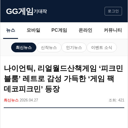
GG게임
기대작
로그인
뉴스
모바일
PC게임
온라인
커뮤니티
최신뉴스
신작뉴스
인기뉴스
이벤트 소식
나이언틱, 리얼월드산책게임 ‘피크민
블룸’ 레트로 감성 가득한 ‘게임 팩
데코피크민’ 등장
최신뉴스
2026.04.27
조회: 421