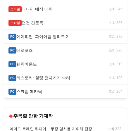
티니핑 매직 매치
조회 245
모바일
던전 견문록
조회 636
모바일
에이리언: 파이어팀 엘리트 2
조회 272
PC
테로포즈
조회 220
PC
랜치바운드
조회 219
PC
리스토리: 힐링 전자기기 수리
조회 195
PC
스크랩 메카닉
조회 204
PC
🔥
주목할 만한 기대작
아머드 트레인 워페어 – 무장 열차를 지휘해 전장을 돌파하는 생존 전투 게임
조회 322