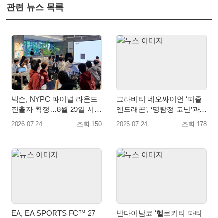
관련 뉴스 목록
넥슨, NYPC 파이널 라운드
그라비티 네오싸이언 ‘퍼즐
진출자 확정…8월 29일 서울
앤드래곤’, ‘명탐정 코난’과
서 본선 개최
콜라보레이션 실시!
2026.07.24
조회 150
2026.07.24
조회 178
EA, EA SPORTS FC™ 27
반다이남코 ‘헬로키티 파티