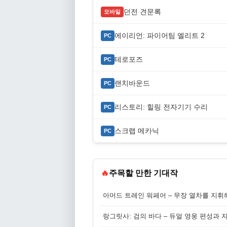
던전 견문록
모바일
에이리언: 파이어팀 엘리트 2
PC
테로포즈
PC
랜치바운드
PC
리스토리: 힐링 전자기기 수리
PC
스크랩 메카닉
PC
🔥
주목할 만한 기대작
아머드 트레인 워페어 – 무장 열차를 지휘
랑그릿사: 검의 바다 – 듀얼 영웅 편성과 