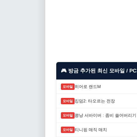
🎮 방금 추가된 최신 모바일 / P
히어로 랜드M
모바일
킹덤2: 타오르는 전장
모바일
쾅냥 서바이버 : 좀비 쓸어버리기
모바일
티니핑 매직 매치
모바일