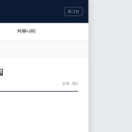
로그인
커뮤니티
집
조회: 351