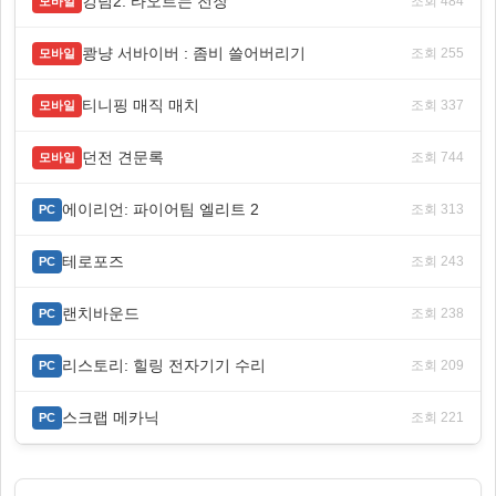
킹덤2: 타오르는 전장
조회 484
모바일
쾅냥 서바이버 : 좀비 쓸어버리기
조회 255
모바일
티니핑 매직 매치
조회 337
모바일
던전 견문록
조회 744
모바일
에이리언: 파이어팀 엘리트 2
조회 313
PC
테로포즈
조회 243
PC
랜치바운드
조회 238
PC
리스토리: 힐링 전자기기 수리
조회 209
PC
스크랩 메카닉
조회 221
PC