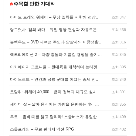
🔥
주목할 만한 기대작
아머드 트레인 워페어 – 무장 열차를 지휘해 전장을 돌파하는 생존 전투 게임
조회 347
랑그릿사: 검의 바다 – 듀얼 영웅 편성과 자유로운 탐험을 결합한 판타지 전략 RPG
조회 436
블랙우드 – DVD 대여점 주인과 암살자의 이중생활을 그린 3인칭 액션 스릴러 게임
조회 316
렉크리에이션 2 – 차량 충돌과 지름길 경쟁을 즐기는 오픈월드 아케이드 레이싱 게임
조회 345
아키에이지 크로니클 – 원대륙을 개척하며 논타겟 전투를 즐기는 오픈월드 MMORPG
조회 395
다이노로드 – 인간과 공룡 군대를 이끄는 중세 전략 액션 RPG
조회 340
토탈워: 워해머 40,000 – 은하 정복과 대규모 실시간 전투가 결합된 전략 게임!
조회 391
셰이디 잡 – 살아 움직이는 가방을 운반하는 4인 협동 물리 어드벤처 게임
조회 355
루트 – 좀비 떼를 뚫고 달려라! 스쿨버스가 유일한 집이 되는 4인 협동 생존 게임
조회 409
소울프레임 – 무료 판타지 액션 RPG
조회 432