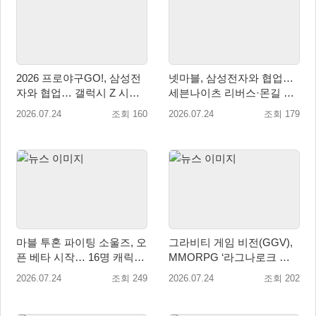
2026 프로야구GO!, 삼성전
넷마블, 삼성전자와 협업…
자와 협업… 갤럭시 Z 시리
세븐나이츠 리버스·몬길 갤
즈 스페셜 테마 공개
럭시 테마 공개
2026.07.24
조회 160
2026.07.24
조회 179
마블 투혼 파이팅 소울즈, 오
그라비티 게임 비전(GGV),
픈 베타 시작… 16명 캐릭터
MMORPG ‘라그나로크 오
공개
리진 클래식’ 북중남미 지역
2026.07.24
조회 249
2026.07.24
조회 202
정식 론칭!