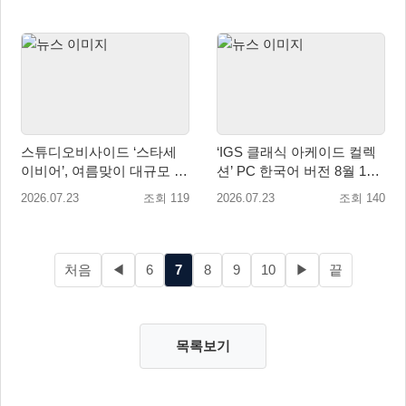
스튜디오비사이드 ‘스타세
‘IGS 클래식 아케이드 컬렉
이비어’, 여름맞이 대규모 업
션’ PC 한국어 버전 8월 13
데이트
일 월드와이드 출시 예정
2026.07.23
조회 119
2026.07.23
조회 140
처음
◀
6
7
8
9
10
▶
끝
목록보기