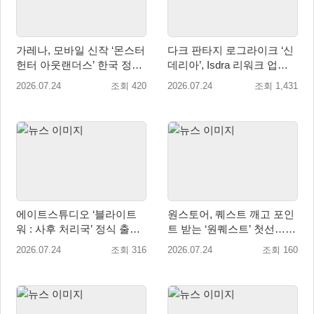
가레나, 모바일 신작 ‘몬스터
다크 판타지 로그라이크 ‘신
헌터 아웃랜더스’ 한국 정식
데리아’, Isdra 리워크 업데
출시 확정… 사전예약 시작
이트 적용… 스팀 20% 할인
2026.07.24
조회 420
2026.07.24
조회 1,431
진행
에이트스튜디오 ‘블라이트
원스토어, 퀘스트 깨고 포인
워 : 사후 처리국’ 정식 출
트 받는 ‘원퀘스트’ 첫선…
시… 사전예약자 50만 명 달
‘프로스트 킹덤’ 대상 이벤트
2026.07.24
조회 316
2026.07.24
조회 160
성
진행