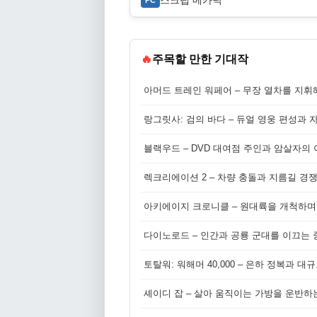
스크랩 메카닉
🔥
주목할 만한 기대작
아머드 트레인 워페어 – 무장 열차를 지휘
랑그릿사: 검의 바다 – 듀얼 영웅 편성과 
블랙우드 – DVD 대여점 주인과 암살자의
렉크리에이션 2 – 차량 충돌과 지름길 경
아키에이지 크로니클 – 원대륙을 개척하며
다이노로드 – 인간과 공룡 군대를 이끄는 중
토탈워: 워해머 40,000 – 은하 정복과 
셰이디 잡 – 살아 움직이는 가방을 운반하