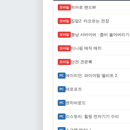
히어로 랜드M
모바일
킹덤2: 타오르는 전장
모바일
쾅냥 서바이버 : 좀비 쓸어버리기
모바일
티니핑 매직 매치
모바일
던전 견문록
모바일
에이리언: 파이어팀 엘리트 2
PC
테로포즈
PC
랜치바운드
PC
리스토리: 힐링 전자기기 수리
PC
PC