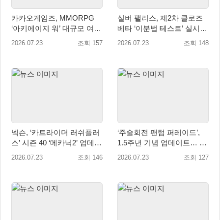
카카오게임즈, MMORPG
실버 팰리스, 제2차 클로즈
‘아키에이지 워’ 대규모 여름
베타 ‘이분법 테스트’ 실시...
업데이트 실시
한 단계 확장된 콘텐츠 경험
2026.07.23
조회 157
2026.07.23
조회 148
제공
넥슨, ‘카트라이더 러쉬플러
‘주술회전 팬텀 퍼레이드’,
스’ 시즌 40 ‘메카닉2’ 업데이
1.5주년 기념 업데이트… 신
트!
규 SSR 2종 추가
2026.07.23
조회 146
2026.07.23
조회 127