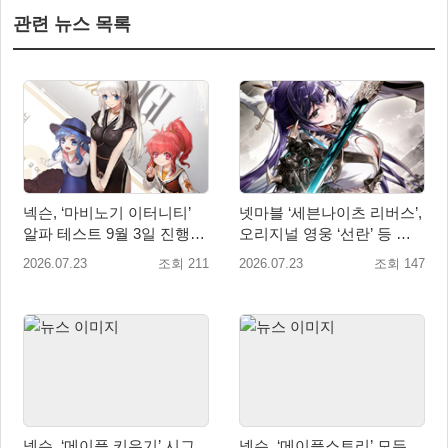
관련 뉴스 목록
넥슨, ‘마비노기 이터니티’
넷마블 ‘세븐나이츠 리버스’,
알파 테스트 9월 3일 진행…
오리지널 영웅 ‘선란’ 등 업
참가자 모집 실시
데이트 실시
2026.07.23
조회 211
2026.07.23
조회 147
넥슨, ‘메이플 키우기’ 시그
넥슨, ‘메이플스토리’ 모든