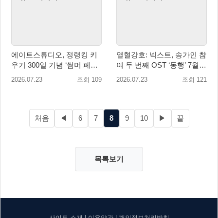
에이트스튜디오, 정령킹 키
열혈강호: 넥스트, 송가인 참
우기 300일 기념 ‘썸머 페스
여 두 번째 OST ‘동행’ 7월
타’ 업데이트 진행!
29일 공개
2026.07.23
조회 109
2026.07.23
조회 121
처음
◀
6
7
8
9
10
▶
끝
목록보기
사이트 소개
|
이용약관
|
개인정보처리방침