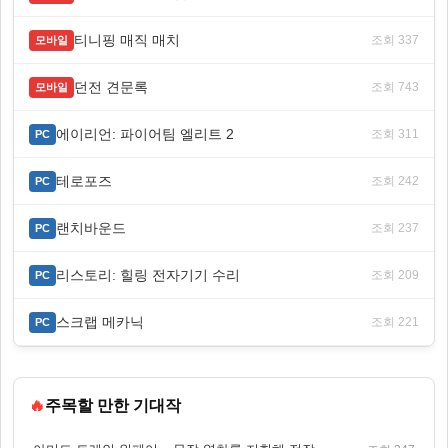
티니핑 매직 매치
조회 337
모바일
던전 견문록
조회 743
모바일
에이리언: 파이어팀 엘리트 2
조회 311
PC
테로포즈
조회 242
PC
랜치바운드
조회 237
PC
리스토리: 힐링 전자기기 수리
조회 209
PC
스크랩 메카닉
조회 221
PC
🔥
주목할 만한 기대작