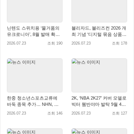
닌텐도 스위치용 ‘물거품의
블리자드, 블리즈컨 2026 개
유크로니아’, 8월 발매 확
최 기념 ‘디지털 묶음 상품’
정… 무료 체험판과 사전예
공개
2026.07.23
조회 190
2026.07.23
조회 178
약 실시
한중 청소년스포츠교류에
2K, ‘NBA 2K27’ 커버 모델로
바둑 종목 추가… NHN, 바
빅터 웸반야마 발탁 9월 4일
둑 AI ‘한돌’로 양국 훈련 지
전 세계 출시!
2026.07.23
조회 146
2026.07.23
조회 127
원