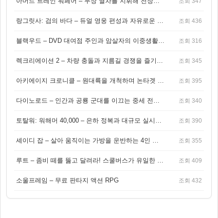
아머드 트레인 워페어 – 무장 열차를 지휘해 전장을 돌파하는 생존 전투 게임
조회 347
랑그릿사: 검의 바다 – 듀얼 영웅 편성과 자유로운 탐험을 결합한 판타지 전략 RPG
조회 436
블랙우드 – DVD 대여점 주인과 암살자의 이중생활을 그린 3인칭 액션 스릴러 게임
조회 316
렉크리에이션 2 – 차량 충돌과 지름길 경쟁을 즐기는 오픈월드 아케이드 레이싱 게임
조회 345
아키에이지 크로니클 – 원대륙을 개척하며 논타겟 전투를 즐기는 오픈월드 MMORPG
조회 395
다이노로드 – 인간과 공룡 군대를 이끄는 중세 전략 액션 RPG
조회 340
토탈워: 워해머 40,000 – 은하 정복과 대규모 실시간 전투가 결합된 전략 게임!
조회 390
셰이디 잡 – 살아 움직이는 가방을 운반하는 4인 협동 물리 어드벤처 게임
조회 355
루트 – 좀비 떼를 뚫고 달려라! 스쿨버스가 유일한 집이 되는 4인 협동 생존 게임
조회 409
소울프레임 – 무료 판타지 액션 RPG
조회 432