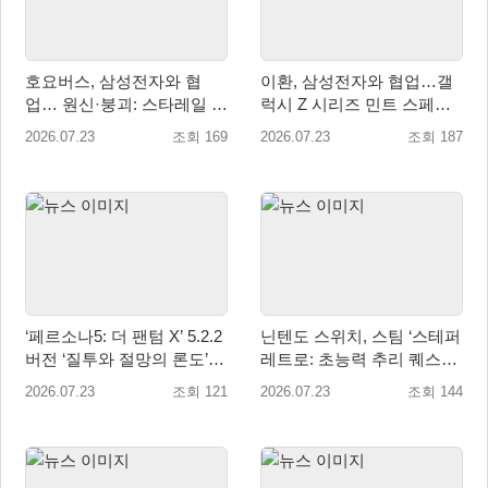
호요버스, 삼성전자와 협
이환, 삼성전자와 협업…갤
업… 원신·붕괴: 스타레일 갤
럭시 Z 시리즈 민트 스페셜
럭시 테마 출시
테마 제공
2026.07.23
조회 169
2026.07.23
조회 187
‘페르소나5: 더 팬텀 X’ 5.2.2
닌텐도 스위치, 스팀 ‘스테퍼
버전 ‘질투와 절망의 론도’ 7
레트로: 초능력 추리 퀘스트’
월 23일 업데이트!
2026년 7월 23일 글로벌 정
2026.07.23
조회 121
2026.07.23
조회 144
식 출시