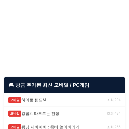
🎮 방금 추가된 최신 모바일 / PC게임
히어로 랜드M
조회 294
모바일
킹덤2: 타오르는 전장
조회 484
모바일
쾅냥 서바이버 : 좀비 쓸어버리기
조회 255
모바일