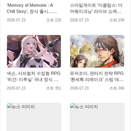
‘Memory of Memorie : A
스마일게이트 ‘이클립스: 더
Chill Story’, 정식 출시…
어웨이크닝’ 라이브 쇼케이
OST도 동시 발매
스 및 사전등록 실시
2026.07.23
조회 126
2026.07.23
조회 238
넥슨, 서브컬처 수집형 RPG
유저조이, 판타지 전략 RPG
‘히간: 이루실’ 국내 정식 출
‘환세록 리메이크’ 스팀 데모
시
무료 배포
2026.07.23
조회 351
2026.07.23
조회 306