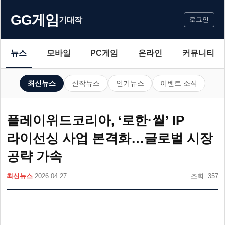
GG게임
기대작
로그인
뉴스
모바일
PC게임
온라인
커뮤니티
최신뉴스
신작뉴스
인기뉴스
이벤트 소식
플레이위드코리아, ‘로한·씰’ IP
라이선싱 사업 본격화…글로벌 시장
공략 가속
최신뉴스
2026.04.27
조회: 357