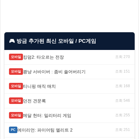
🎮 방금 추가된 최신 모바일 / PC게임
킹덤2: 타오르는 전장
조회 270
모바일
쾅냥 서바이버 : 좀비 쓸어버리기
조회 151
모바일
티니핑 매직 매치
조회 168
모바일
던전 견문록
조회 546
모바일
메달 헌터: 밀리터리 게임
조회 255
모바일
에이리언: 파이어팀 엘리트 2
조회 251
PC