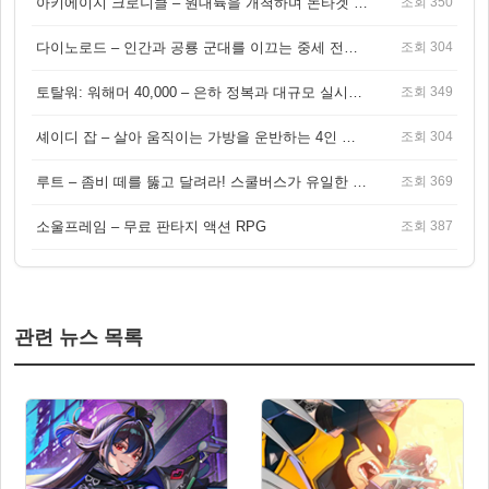
아키에이지 크로니클 – 원대륙을 개척하며 논타겟 전투를 즐기는 오픈월드 MMORPG
조회 350
다이노로드 – 인간과 공룡 군대를 이끄는 중세 전략 액션 RPG
조회 304
토탈워: 워해머 40,000 – 은하 정복과 대규모 실시간 전투가 결합된 전략 게임!
조회 349
셰이디 잡 – 살아 움직이는 가방을 운반하는 4인 협동 물리 어드벤처 게임
조회 304
루트 – 좀비 떼를 뚫고 달려라! 스쿨버스가 유일한 집이 되는 4인 협동 생존 게임
조회 369
소울프레임 – 무료 판타지 액션 RPG
조회 387
관련 뉴스 목록