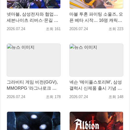
넷마블, 삼성전자와 협업…
마블 투혼 파이팅 소울즈, 오
세븐나이츠 리버스·몬길 갤
픈 베타 시작… 16명 캐릭터
럭시 테마 공개
공개
2026.07.24
조회 161
2026.07.24
조회 223
그라비티 게임 비전(GGV),
넥슨 ‘메이플스토리M’, 삼성
MMORPG ‘라그나로크 오
갤럭시 신제품 출시 기념 테
리진 클래식’ 북중남미 지역
마 공개
2026.07.24
조회 178
2026.07.24
조회 148
정식 론칭!