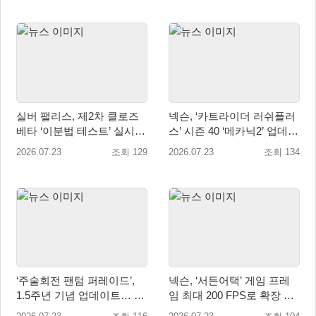
실버 팰리스, 제2차 클로즈
넥슨, ‘카트라이더 러쉬플러
베타 ‘이분법 테스트’ 실시...
스’ 시즌 40 ‘메카닉2’ 업데이
한 단계 확장된 콘텐츠 경험
트!
2026.07.23
조회 129
2026.07.23
조회 134
제공
‘주술회전 팬텀 퍼레이드’,
넥슨, ‘서든어택’ 게임 프레
1.5주년 기념 업데이트… 신
임 최대 200 FPS로 확장 적
규 SSR 2종 추가
용