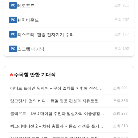
테로포즈
조회 211
PC
랜치바운드
조회 207
PC
리스토리: 힐링 전자기기 수리
조회 177
PC
스크랩 메카닉
조회 192
PC
🔥
주목할 만한 기대작
아머드 트레인 워페어 – 무장 열차를 지휘해 전장을 돌파하는 생존 전투 게임
조회 301
랑그릿사: 검의 바다 – 듀얼 영웅 편성과 자유로운 탐험을 결합한 판타지 전략 RPG
조회 386
블랙우드 – DVD 대여점 주인과 암살자의 이중생활을 그린 3인칭 액션 스릴러 게임
조회 277
렉크리에이션 2 – 차량 충돌과 지름길 경쟁을 즐기는 오픈월드 아케이드 레이싱 게임
조회 313