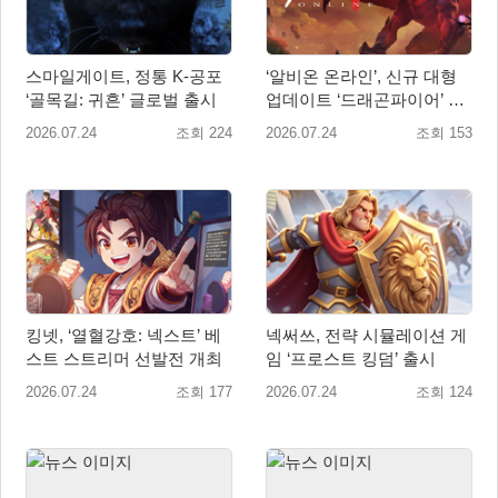
스마일게이트, 정통 K-공포
‘알비온 온라인’, 신규 대형
‘골목길: 귀흔’ 글로벌 출시
업데이트 ‘드래곤파이어’ 8
월 31일 출시
2026.07.24
조회 224
2026.07.24
조회 153
킹넷, ‘열혈강호: 넥스트’ 베
넥써쓰, 전략 시뮬레이션 게
스트 스트리머 선발전 개최
임 ‘프로스트 킹덤’ 출시
2026.07.24
조회 177
2026.07.24
조회 124