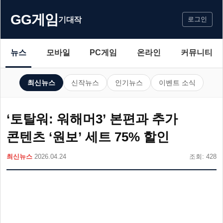
GG게임
기대작
로그인
뉴스
모바일
PC게임
온라인
커뮤니티
최신뉴스
신작뉴스
인기뉴스
이벤트 소식
‘토탈워: 워해머3’ 본편과 추가
콘텐츠 ‘원보’ 세트 75% 할인
최신뉴스
2026.04.24
조회: 428