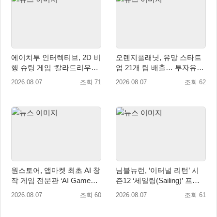
에이치투 인터렉티브, 2D 비
오렌지플래닛, 유망 스타트
행 슈팅 게임 ‘칼라드리우스
업 21개 팀 배출… 투자유치∙
2/다크 엘레멘트’ 올 겨울 전
매출성장 성과 눈길
2026.08.07
조회 71
2026.08.07
조회 62
세계 출시 예정
원스토어, 앱마켓 최초 AI 창
님블뉴런, ‘이터널 리턴’ 시
작 게임 전문관 ‘AI Games’
즌12 ‘세일링(Sailing)’ 프리
오픈
시즌 시작
2026.08.07
조회 60
2026.08.07
조회 61