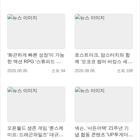
‘화끈하게 빠른 성장’이 가능
로스트아크, 맘스터치와 함
한 액션 RPG ‘스튜피드 네
께 ‘모코코 썸머 바캉스 세
버 다이즈’ 패키지판 예약판
트’ 출시
2026.08.06
조회 94
2026.08.06
조회 188
매 개시
오픈월드 생존 게임 ‘룬스케
넥슨, ‘서든어택’ 21주년 기
이프: 드래곤와일즈’ 대규모
념 협동 콘텐츠 ‘UP투게더’