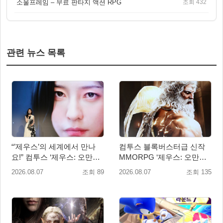
소울프레임 – 무료 판타지 액션 RPG
조회 432
관련 뉴스 목록
“’제우스’의 세계에서 만나
컴투스 블록버스터급 신작
요!” 컴투스 ‘제우스: 오만의
MMORPG ‘제우스: 오만의
신’ 쇼케이스 찾은 배우 박지
신’, 8월 26일 출시!
2026.08.07
조회 89
2026.08.07
조회 135
현