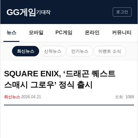
GG게임
기대작
로그인
뉴스
모바일
PC게임
온라인
커뮤니티
최신뉴스
신작뉴스
인기뉴스
이벤트 소식
SQUARE ENIX, ‘드래곤 퀘스트
스매시 그로우’ 정식 출시
최신뉴스
2026.04.21
조회: 1088