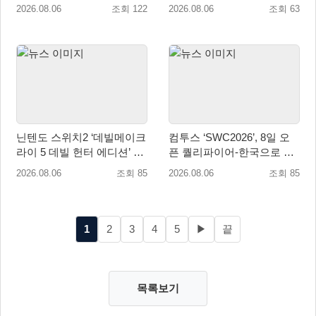
유저 편의성 개선 및 사이드
업데이트
2026.08.06
조회 122
2026.08.06
조회 63
퀘스트 업데이트
닌텐도 스위치2 ‘데빌메이크
컴투스 ‘SWC2026’, 8일 오
라이 5 데빌 헌터 에디션’ 패
픈 퀄리파이어-한국으로 시
키지 제품 8월 7일 예약판매
즌 개막!
2026.08.06
조회 85
2026.08.06
조회 85
개시
1
2
3
4
5
▶
끝
목록보기