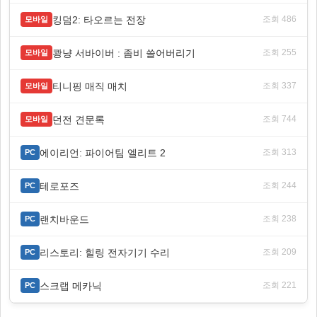
킹덤2: 타오르는 전장
조회 486
모바일
쾅냥 서바이버 : 좀비 쓸어버리기
조회 255
모바일
티니핑 매직 매치
조회 337
모바일
던전 견문록
조회 744
모바일
에이리언: 파이어팀 엘리트 2
조회 313
PC
테로포즈
조회 244
PC
랜치바운드
조회 238
PC
리스토리: 힐링 전자기기 수리
조회 209
PC
스크랩 메카닉
조회 221
PC