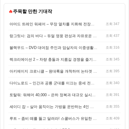
🔥
주목할 만한 기대작
아머드 트레인 워페어 – 무장 열차를 지휘해 전장을 돌파하는 생존 전투 게임
조회 347
랑그릿사: 검의 바다 – 듀얼 영웅 편성과 자유로운 탐험을 결합한 판타지 전략 RPG
조회 437
블랙우드 – DVD 대여점 주인과 암살자의 이중생활을 그린 3인칭 액션 스릴러 게임
조회 316
렉크리에이션 2 – 차량 충돌과 지름길 경쟁을 즐기는 오픈월드 아케이드 레이싱 게임
조회 345
아키에이지 크로니클 – 원대륙을 개척하며 논타겟 전투를 즐기는 오픈월드 MMORPG
조회 395
다이노로드 – 인간과 공룡 군대를 이끄는 중세 전략 액션 RPG
조회 340
토탈워: 워해머 40,000 – 은하 정복과 대규모 실시간 전투가 결합된 전략 게임!
조회 391
셰이디 잡 – 살아 움직이는 가방을 운반하는 4인 협동 물리 어드벤처 게임
조회 355
루트 – 좀비 떼를 뚫고 달려라! 스쿨버스가 유일한 집이 되는 4인 협동 생존 게임
조회 409