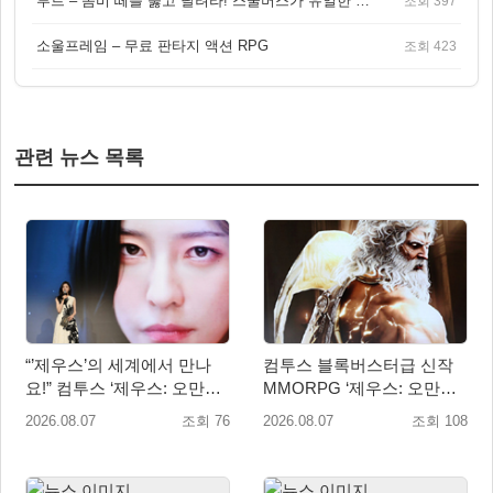
루트 – 좀비 떼를 뚫고 달려라! 스쿨버스가 유일한 집이 되는 4인 협동 생존 게임
조회 397
소울프레임 – 무료 판타지 액션 RPG
조회 423
관련 뉴스 목록
“’제우스’의 세계에서 만나
컴투스 블록버스터급 신작
요!” 컴투스 ‘제우스: 오만의
MMORPG ‘제우스: 오만의
신’ 쇼케이스 찾은 배우 박지
신’, 8월 26일 출시!
2026.08.07
조회 76
2026.08.07
조회 108
현