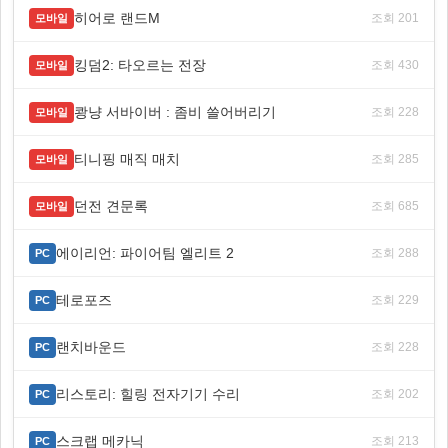
히어로 랜드M
조회 201
모바일
킹덤2: 타오르는 전장
조회 430
모바일
쾅냥 서바이버 : 좀비 쓸어버리기
조회 228
모바일
티니핑 매직 매치
조회 285
모바일
던전 견문록
조회 685
모바일
에이리언: 파이어팀 엘리트 2
조회 288
PC
테로포즈
조회 229
PC
랜치바운드
조회 228
PC
리스토리: 힐링 전자기기 수리
조회 202
PC
스크랩 메카닉
조회 213
PC