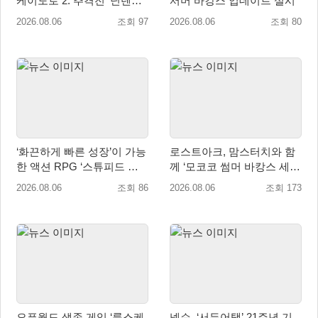
케이도로 2: 추격전’ 닌텐도
서머 바캉스 업데이트 실시
eShop 출시
2026.08.06
조회 97
2026.08.06
조회 80
‘화끈하게 빠른 성장’이 가능
로스트아크, 맘스터치와 함
한 액션 RPG ‘스튜피드 네
께 ‘모코코 썸머 바캉스 세
버 다이즈’ 패키지판 예약판
트’ 출시
2026.08.06
조회 86
2026.08.06
조회 173
매 개시
오픈월드 생존 게임 ‘룬스케
넥슨, ‘서든어택’ 21주년 기