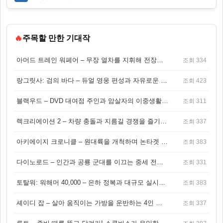
🔥
주목할 만한 기대작
아머드 트레인 워페어 – 무장 열차를 지휘해 전장을 돌파하는 생존 전투 게임
조회 334
랑그릿사: 검의 바다 – 듀얼 영웅 편성과 자유로운 탐험을 결합한 판타지 전략 RPG
조회 423
블랙우드 – DVD 대여점 주인과 암살자의 이중생활을 그린 3인칭 액션 스릴러 게임
조회 311
렉크리에이션 2 – 차량 충돌과 지름길 경쟁을 즐기는 오픈월드 아케이드 레이싱 게임
조회 337
아키에이지 크로니클 – 원대륙을 개척하며 논타겟 전투를 즐기는 오픈월드 MMORPG
조회 383
다이노로드 – 인간과 공룡 군대를 이끄는 중세 전략 액션 RPG
조회 331
토탈워: 워해머 40,000 – 은하 정복과 대규모 실시간 전투가 결합된 전략 게임!
조회 383
셰이디 잡 – 살아 움직이는 가방을 운반하는 4인 협동 물리 어드벤처 게임
조회 337