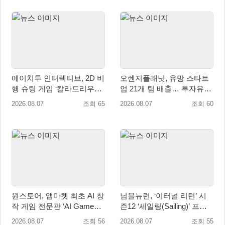
에이치투 인터렉티브, 2D 비
오렌지플래닛, 유망 스타트
행 슈팅 게임 ‘칼라드리우스
업 21개 팀 배출… 투자유치∙
2/다크 엘레멘트’ 올 겨울 전
매출성장 성과 눈길
2026.08.07
조회 65
2026.08.07
조회 60
세계 출시 예정
원스토어, 앱마켓 최초 AI 창
님블뉴런, ‘이터널 리턴’ 시
작 게임 전문관 ‘AI Games’
즌12 ‘세일링(Sailing)’ 프리
오픈
시즌 시작
2026.08.07
조회 56
2026.08.07
조회 55