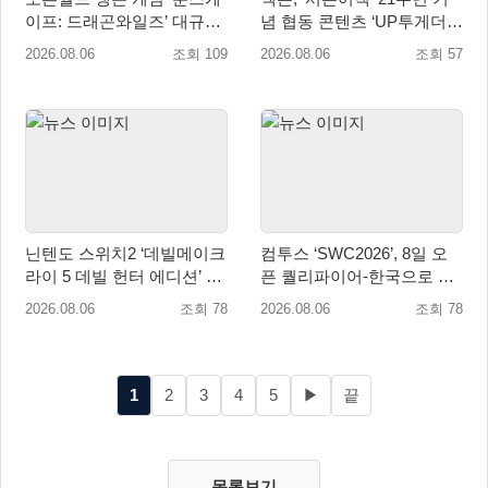
이프: 드래곤와일즈’ 대규모
념 협동 콘텐츠 ‘UP투게더’
유저 편의성 개선 및 사이드
업데이트
2026.08.06
조회 109
2026.08.06
조회 57
퀘스트 업데이트
닌텐도 스위치2 ‘데빌메이크
컴투스 ‘SWC2026’, 8일 오
라이 5 데빌 헌터 에디션’ 패
픈 퀄리파이어-한국으로 시
키지 제품 8월 7일 예약판매
즌 개막!
2026.08.06
조회 78
2026.08.06
조회 78
개시
1
2
3
4
5
▶
끝
목록보기