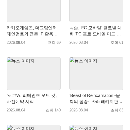
카카오게임즈, 더그림엔터
넥슨, ‘FC 모바일’ 글로벌 대
테인먼트와 웹툰 IP 활용 게
회 ‘FC 프로 모바일 미드 시
임 개발 및 서비스 업무협약
즌 플레이오프’ 한국 대표 출
2026.08.04
조회 69
2026.08.04
조회 61
체결
전!
‘로그W: 리메인즈 오브 갓’,
‘Beast of Reincarnation -윤
사전예약 시작
회의 짐승-’ PS5 패키지판 8
월 4일 금일 발매
2026.08.04
조회 140
2026.08.04
조회 83