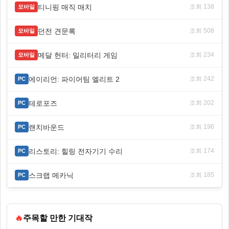
티니핑 매직 매치
조회 138
모바일
던전 견문록
조회 508
모바일
메달 헌터: 밀리터리 게임
조회 234
모바일
에이리언: 파이어팀 엘리트 2
조회 242
PC
테로포즈
조회 202
PC
랜치바운드
조회 196
PC
리스토리: 힐링 전자기기 수리
조회 174
PC
스크랩 메카닉
조회 185
PC
🔥
주목할 만한 기대작