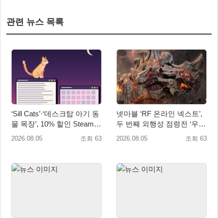
관련 뉴스 목록
‘Sill Cats’·‘데스크탑 아기 동
넷마블 ‘RF 온라인 넥스트’,
물 목장’, 10% 할인 Steam
두 번째 외행성 점령전 ‘우샤
번들 판매
스 워존’ 등 업데이트 실시
2026.08.05
조회 63
2026.08.05
조회 63