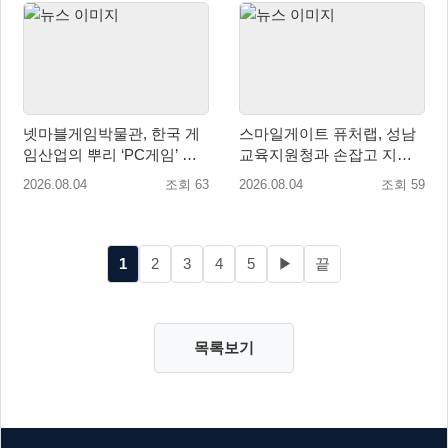
넷마블게임박물관, 한국 게
스마일게이트 퓨처랩, 성남
임산업의 뿌리 ‘PC게임’ 상
교육지원청과 손잡고 지역
설전시로 재조명
협력 학생교육 프로그램 개
2026.08.04
조회 63
2026.08.04
조회 59
설
1
2
3
4
5
▶
끝
목록보기