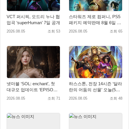
VCT 퍼시픽, 오드리 누나 협
스타워즈 제로 컴퍼니, PS5
업곡 ‘superHuman’ 7일 공개
패키지 예약판매 8월 6일 시
작... 8월 27일 국내 정식 발
2026.08.05
조회 53
2026.08.05
조회 65
매
넷마블 ‘SOL: enchant’, 첫
하스스톤, 전장 14시즌 ‘달라
대규모 업데이트 ‘EPISODE
란의 어둠의 선물’ 오늘(5일)
01. GENESIS: 신의 전장’ 사
시작!
2026.08.05
조회 71
2026.08.05
조회 48
전등록 실시