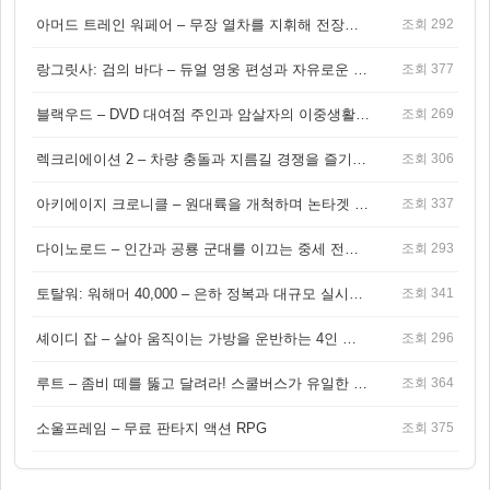
아머드 트레인 워페어 – 무장 열차를 지휘해 전장을 돌파하는 생존 전투 게임
조회 292
랑그릿사: 검의 바다 – 듀얼 영웅 편성과 자유로운 탐험을 결합한 판타지 전략 RPG
조회 377
블랙우드 – DVD 대여점 주인과 암살자의 이중생활을 그린 3인칭 액션 스릴러 게임
조회 269
렉크리에이션 2 – 차량 충돌과 지름길 경쟁을 즐기는 오픈월드 아케이드 레이싱 게임
조회 306
아키에이지 크로니클 – 원대륙을 개척하며 논타겟 전투를 즐기는 오픈월드 MMORPG
조회 337
다이노로드 – 인간과 공룡 군대를 이끄는 중세 전략 액션 RPG
조회 293
토탈워: 워해머 40,000 – 은하 정복과 대규모 실시간 전투가 결합된 전략 게임!
조회 341
셰이디 잡 – 살아 움직이는 가방을 운반하는 4인 협동 물리 어드벤처 게임
조회 296
루트 – 좀비 떼를 뚫고 달려라! 스쿨버스가 유일한 집이 되는 4인 협동 생존 게임
조회 364
소울프레임 – 무료 판타지 액션 RPG
조회 375