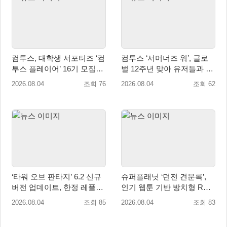
컴투스, 대학생 서포터즈 ‘컴
컴투스 ‘서머너즈 워’, 글로
투스 플레이어’ 16기 모집
벌 12주년 맞아 유저들과 함
“게임·콘텐츠 인재 모여라!”
께 ‘소환사의 숲’ 조성
2026.08.04
조회 76
2026.08.04
조회 62
‘타워 오브 판타지’ 6.2 신규
슈퍼플래닛 ‘던전 견문록’,
버전 업데이트, 한정 레플리
인기 웹툰 기반 방치형 RPG
카 ‘겔피인’ 등장
로 글로벌 정식 출시
2026.08.04
조회 85
2026.08.04
조회 83