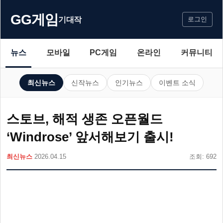
GG게임
기대작
로그인
뉴스
모바일
PC게임
온라인
커뮤니티
최신뉴스
신작뉴스
인기뉴스
이벤트 소식
스토브, 해적 생존 오픈월드
‘Windrose’ 앞서해보기 출시!
최신뉴스
2026.04.15
조회: 692