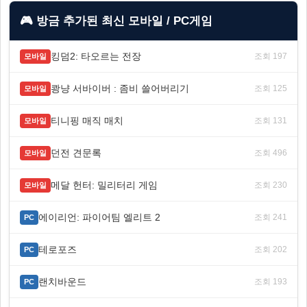
🎮 방금 추가된 최신 모바일 / PC게임
킹덤2: 타오르는 전장
조회 197
모바일
쾅냥 서바이버 : 좀비 쓸어버리기
조회 125
모바일
티니핑 매직 매치
조회 131
모바일
던전 견문록
조회 496
모바일
메달 헌터: 밀리터리 게임
조회 230
모바일
에이리언: 파이어팀 엘리트 2
조회 241
PC
테로포즈
조회 202
PC
랜치바운드
조회 193
PC