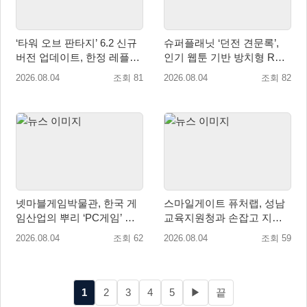
‘타워 오브 판타지’ 6.2 신규
슈퍼플래닛 ‘던전 견문록’,
버전 업데이트, 한정 레플리
인기 웹툰 기반 방치형 RPG
카 ‘겔피인’ 등장
로 글로벌 정식 출시
2026.08.04
조회 81
2026.08.04
조회 82
넷마블게임박물관, 한국 게
스마일게이트 퓨처랩, 성남
임산업의 뿌리 ‘PC게임’ 상
교육지원청과 손잡고 지역
설전시로 재조명
협력 학생교육 프로그램 개
2026.08.04
조회 62
2026.08.04
조회 59
설
1
2
3
4
5
▶
끝