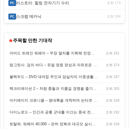
리스토리: 힐링 전자기기 수리
조회 173
PC
스크랩 메카닉
조회 184
PC
🔥
주목할 만한 기대작
아머드 트레인 워페어 – 무장 열차를 지휘해 전장을 돌파하는 생존 전투 게임
조회 291
랑그릿사: 검의 바다 – 듀얼 영웅 편성과 자유로운 탐험을 결합한 판타지 전략 RPG
조회 374
블랙우드 – DVD 대여점 주인과 암살자의 이중생활을 그린 3인칭 액션 스릴러 게임
조회 267
렉크리에이션 2 – 차량 충돌과 지름길 경쟁을 즐기는 오픈월드 아케이드 레이싱 게임
조회 305
아키에이지 크로니클 – 원대륙을 개척하며 논타겟 전투를 즐기는 오픈월드 MMORPG
조회 336
다이노로드 – 인간과 공룡 군대를 이끄는 중세 전략 액션 RPG
조회 292
토탈워: 워해머 40,000 – 은하 정복과 대규모 실시간 전투가 결합된 전략 게임!
조회 339