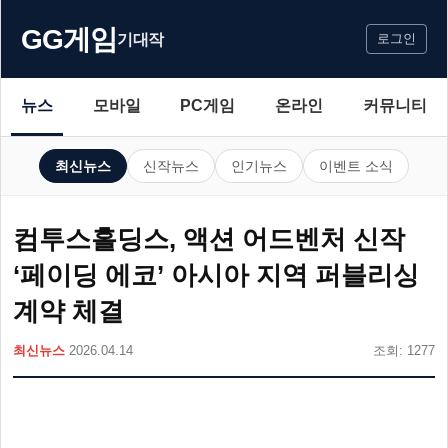
GG게임
기대작
로그인
뉴스
모바일
PC게임
온라인
커뮤니티
최신뉴스
신작뉴스
인기뉴스
이벤트 소식
컴투스홀딩스, 액션 어드벤처 신작
‘페이딩 에코’ 아시아 지역 퍼블리싱
계약 체결
최신뉴스
2026.04.14
조회: 1277