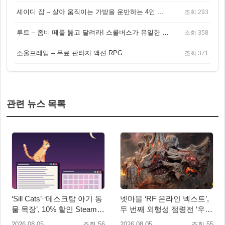
셰이디 잡 – 살아 움직이는 가방을 운반하는 4인 협동 물리 어드벤처 게임
조회 293
루트 – 좀비 떼를 뚫고 달려라! 스쿨버스가 유일한 집이 되는 4인 협동 생존 게임
조회 358
소울프레임 – 무료 판타지 액션 RPG
조회 371
관련 뉴스 목록
‘Sill Cats’·‘데스크탑 아기 동
넷마블 ‘RF 온라인 넥스트’,
물 목장’, 10% 할인 Steam
두 번째 외행성 점령전 ‘우샤
번들 판매
스 워존’ 등 업데이트 실시
2026.08.05
조회 56
2026.08.05
조회 55