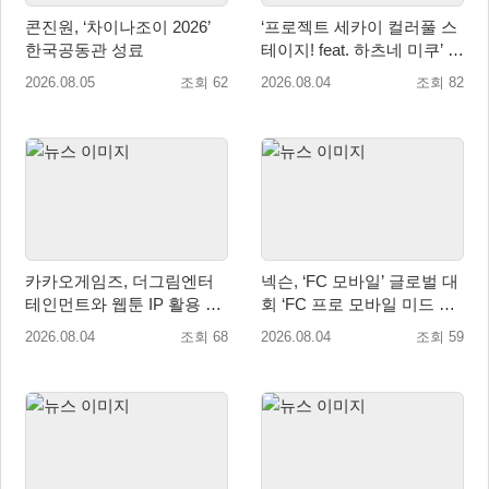
콘진원, ‘차이나조이 2026’
‘프로젝트 세카이 컬러풀 스
한국공동관 성료
테이지! feat. 하츠네 미쿠’ 온
리 샵·페어·그라떼 개최
2026.08.05
조회 62
2026.08.04
조회 82
카카오게임즈, 더그림엔터
넥슨, ‘FC 모바일’ 글로벌 대
테인먼트와 웹툰 IP 활용 게
회 ‘FC 프로 모바일 미드 시
임 개발 및 서비스 업무협약
즌 플레이오프’ 한국 대표 출
2026.08.04
조회 68
2026.08.04
조회 59
체결
전!