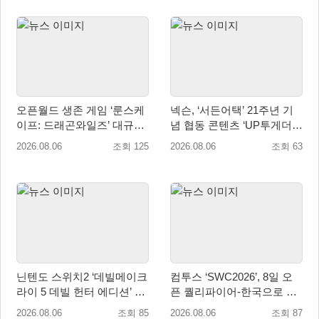
오픈월드 생존 게임 ‘룬스케
넥슨, ‘서든어택’ 21주년 기
이프: 드래곤와일즈’ 대규모
념 협동 콘텐츠 ‘UP투게더’
유저 편의성 개선 및 사이드
업데이트
2026.08.06
조회 125
2026.08.06
조회 63
퀘스트 업데이트
닌텐도 스위치2 ‘데빌메이크
컴투스 ‘SWC2026’, 8일 오
라이 5 데빌 헌터 에디션’ 패
픈 퀄리파이어-한국으로 시
키지 제품 8월 7일 예약판매
즌 개막!
2026.08.06
조회 85
2026.08.06
조회 87