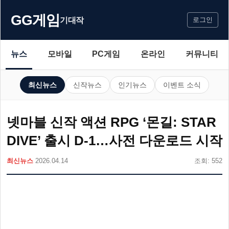
GG게임
기대작
로그인
뉴스
모바일
PC게임
온라인
커뮤니티
최신뉴스
신작뉴스
인기뉴스
이벤트 소식
넷마블 신작 액션 RPG ‘몬길: STAR
DIVE’ 출시 D-1…사전 다운로드 시작
최신뉴스
2026.04.14
조회: 552