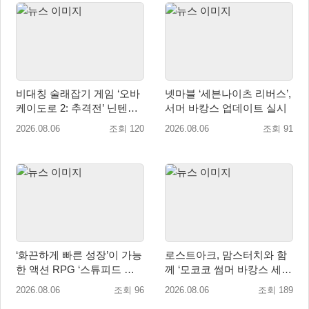
비대칭 술래잡기 게임 ‘오바
넷마블 ‘세븐나이츠 리버스’,
케이도로 2: 추격전’ 닌텐도
서머 바캉스 업데이트 실시
eShop 출시
2026.08.06
조회 120
2026.08.06
조회 91
‘화끈하게 빠른 성장’이 가능
로스트아크, 맘스터치와 함
한 액션 RPG ‘스튜피드 네
께 ‘모코코 썸머 바캉스 세
버 다이즈’ 패키지판 예약판
트’ 출시
2026.08.06
조회 96
2026.08.06
조회 189
매 개시