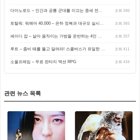
다이노로드 – 인간과 공룡 군대를 이끄는 중세 전략 액션 RPG
조회 340
토탈워: 워해머 40,000 – 은하 정복과 대규모 실시간 전투가 결합된 전략 게임!
조회 393
셰이디 잡 – 살아 움직이는 가방을 운반하는 4인 협동 물리 어드벤처 게임
조회 357
루트 – 좀비 떼를 뚫고 달려라! 스쿨버스가 유일한 집이 되는 4인 협동 생존 게임
조회 411
소울프레임 – 무료 판타지 액션 RPG
조회 434
관련 뉴스 목록