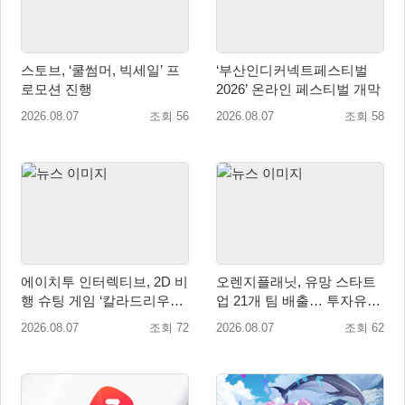
스토브, ‘쿨썸머, 빅세일’ 프
‘부산인디커넥트페스티벌
로모션 진행
2026’ 온라인 페스티벌 개막
2026.08.07
조회 56
2026.08.07
조회 58
에이치투 인터렉티브, 2D 비
오렌지플래닛, 유망 스타트
행 슈팅 게임 ‘칼라드리우스
업 21개 팀 배출… 투자유치∙
2/다크 엘레멘트’ 올 겨울 전
매출성장 성과 눈길
2026.08.07
조회 72
2026.08.07
조회 62
세계 출시 예정