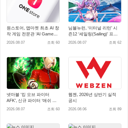
원스토어, 앱마켓 최초 AI 창
님블뉴런, ‘이터널 리턴’ 시
작 게임 전문관 ‘AI Games’
즌12 ‘세일링(Sailing)’ 프리
오픈
시즌 시작
2026.08.07
조회 60
2026.08.07
조회 62
넷마블 ‘킹 오브 파이터
웹젠, 2026년 상반기 실적
AFK’, 신규 파이터 ‘애쉬 크
공시
림존’ 업데이트
2026.08.07
조회 60
2026.08.06
조회 89