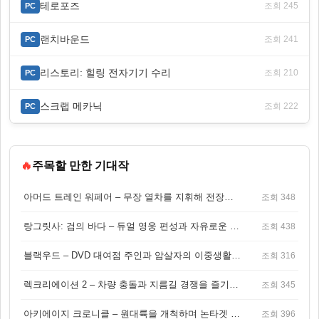
테로포즈
조회 245
PC
랜치바운드
조회 241
PC
리스토리: 힐링 전자기기 수리
조회 210
PC
스크랩 메카닉
조회 222
PC
🔥
주목할 만한 기대작
아머드 트레인 워페어 – 무장 열차를 지휘해 전장을 돌파하는 생존 전투 게임
조회 348
랑그릿사: 검의 바다 – 듀얼 영웅 편성과 자유로운 탐험을 결합한 판타지 전략 RPG
조회 438
블랙우드 – DVD 대여점 주인과 암살자의 이중생활을 그린 3인칭 액션 스릴러 게임
조회 316
렉크리에이션 2 – 차량 충돌과 지름길 경쟁을 즐기는 오픈월드 아케이드 레이싱 게임
조회 345
아키에이지 크로니클 – 원대륙을 개척하며 논타겟 전투를 즐기는 오픈월드 MMORPG
조회 396