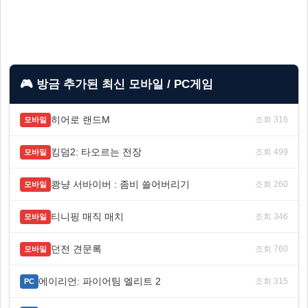
🎮 방금 추가된 최신 모바일 / PC게임
히어로 랜드M
조회 316
모바일
킹덤2: 타오르는 전장
조회 499
모바일
쾅냥 서바이버 : 좀비 쓸어버리기
조회 260
모바일
티니핑 매직 매치
조회 346
모바일
던전 견문록
조회 760
모바일
에이리언: 파이어팀 엘리트 2
조회 315
PC