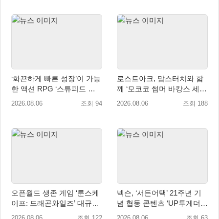
‘화끈하게 빠른 성장’이 가능
로스트아크, 맘스터치와 함
한 액션 RPG ‘스튜피드 네
께 ‘모코코 썸머 바캉스 세
버 다이즈’ 패키지판 예약판
트’ 출시
2026.08.06
조회 94
2026.08.06
조회 188
매 개시
오픈월드 생존 게임 ‘룬스케
넥슨, ‘서든어택’ 21주년 기
이프: 드래곤와일즈’ 대규모
념 협동 콘텐츠 ‘UP투게더’
유저 편의성 개선 및 사이드
업데이트
2026.08.06
조회 122
2026.08.06
조회 63