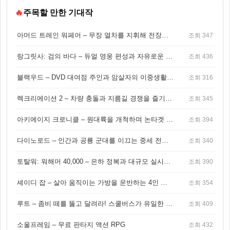
🔥
주목할 만한 기대작
아머드 트레인 워페어 – 무장 열차를 지휘해 전장을 돌파하는 생존 전투 게임
조회 347
랑그릿사: 검의 바다 – 듀얼 영웅 편성과 자유로운 탐험을 결합한 판타지 전략 RPG
조회 436
블랙우드 – DVD 대여점 주인과 암살자의 이중생활을 그린 3인칭 액션 스릴러 게임
조회 316
렉크리에이션 2 – 차량 충돌과 지름길 경쟁을 즐기는 오픈월드 아케이드 레이싱 게임
조회 345
아키에이지 크로니클 – 원대륙을 개척하며 논타겟 전투를 즐기는 오픈월드 MMORPG
조회 394
다이노로드 – 인간과 공룡 군대를 이끄는 중세 전략 액션 RPG
조회 340
토탈워: 워해머 40,000 – 은하 정복과 대규모 실시간 전투가 결합된 전략 게임!
조회 390
셰이디 잡 – 살아 움직이는 가방을 운반하는 4인 협동 물리 어드벤처 게임
조회 354
루트 – 좀비 떼를 뚫고 달려라! 스쿨버스가 유일한 집이 되는 4인 협동 생존 게임
조회 409
소울프레임 – 무료 판타지 액션 RPG
조회 432