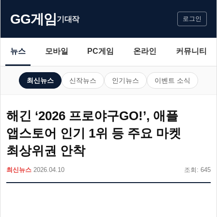
GG게임
기대작
로그인
뉴스
모바일
PC게임
온라인
커뮤니티
최신뉴스
신작뉴스
인기뉴스
이벤트 소식
해긴 ‘2026 프로야구GO!’, 애플
앱스토어 인기 1위 등 주요 마켓
최상위권 안착
최신뉴스
2026.04.10
조회: 645