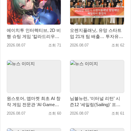
에이치투 인터렉티브, 2D 비
오렌지플래닛, 유망 스타트
행 슈팅 게임 ‘칼라드리우스
업 21개 팀 배출… 투자유치∙
2/다크 엘레멘트’ 올 겨울 전
매출성장 성과 눈길
2026.08.07
조회 71
2026.08.07
조회 62
세계 출시 예정
원스토어, 앱마켓 최초 AI 창
님블뉴런, ‘이터널 리턴’ 시
작 게임 전문관 ‘AI Games’
즌12 ‘세일링(Sailing)’ 프리
오픈
시즌 시작
2026.08.07
조회 60
2026.08.07
조회 61