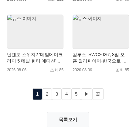
퀘스트 업데이트
닌텐도 스위치2 ‘데빌메이크
컴투스 ‘SWC2026’, 8일 오
라이 5 데빌 헌터 에디션’ 패
픈 퀄리파이어-한국으로 시
키지 제품 8월 7일 예약판매
즌 개막!
2026.08.06
조회 85
2026.08.06
조회 85
개시
1
2
3
4
5
▶
끝
목록보기