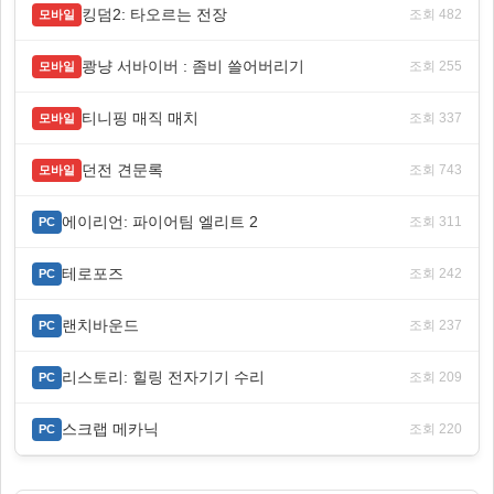
킹덤2: 타오르는 전장
조회 482
모바일
쾅냥 서바이버 : 좀비 쓸어버리기
조회 255
모바일
티니핑 매직 매치
조회 337
모바일
던전 견문록
조회 743
모바일
에이리언: 파이어팀 엘리트 2
조회 311
PC
테로포즈
조회 242
PC
랜치바운드
조회 237
PC
리스토리: 힐링 전자기기 수리
조회 209
PC
스크랩 메카닉
조회 220
PC