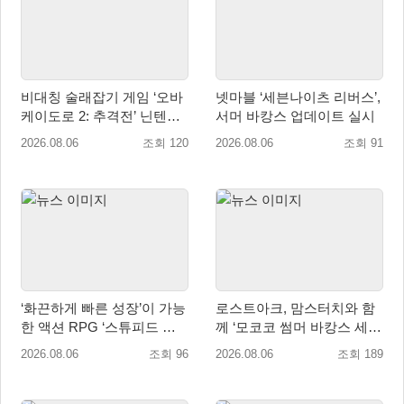
비대칭 술래잡기 게임 ‘오바
넷마블 ‘세븐나이츠 리버스’,
케이도로 2: 추격전’ 닌텐도
서머 바캉스 업데이트 실시
eShop 출시
2026.08.06
조회 120
2026.08.06
조회 91
‘화끈하게 빠른 성장’이 가능
로스트아크, 맘스터치와 함
한 액션 RPG ‘스튜피드 네
께 ‘모코코 썸머 바캉스 세
버 다이즈’ 패키지판 예약판
트’ 출시
2026.08.06
조회 96
2026.08.06
조회 189
매 개시