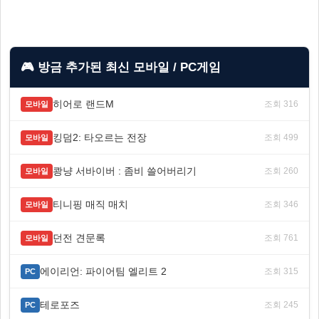
🎮 방금 추가된 최신 모바일 / PC게임
히어로 랜드M
조회 316
모바일
킹덤2: 타오르는 전장
조회 499
모바일
쾅냥 서바이버 : 좀비 쓸어버리기
조회 260
모바일
티니핑 매직 매치
조회 346
모바일
던전 견문록
조회 761
모바일
에이리언: 파이어팀 엘리트 2
조회 315
PC
테로포즈
조회 245
PC