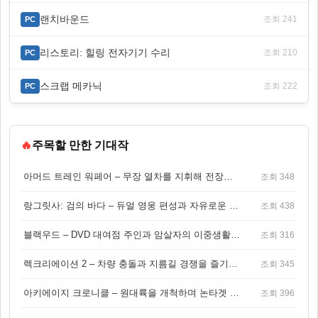
랜치바운드
조회 241
PC
리스토리: 힐링 전자기기 수리
조회 210
PC
스크랩 메카닉
조회 222
PC
🔥
주목할 만한 기대작
아머드 트레인 워페어 – 무장 열차를 지휘해 전장을 돌파하는 생존 전투 게임
조회 348
랑그릿사: 검의 바다 – 듀얼 영웅 편성과 자유로운 탐험을 결합한 판타지 전략 RPG
조회 438
블랙우드 – DVD 대여점 주인과 암살자의 이중생활을 그린 3인칭 액션 스릴러 게임
조회 316
렉크리에이션 2 – 차량 충돌과 지름길 경쟁을 즐기는 오픈월드 아케이드 레이싱 게임
조회 345
아키에이지 크로니클 – 원대륙을 개척하며 논타겟 전투를 즐기는 오픈월드 MMORPG
조회 396