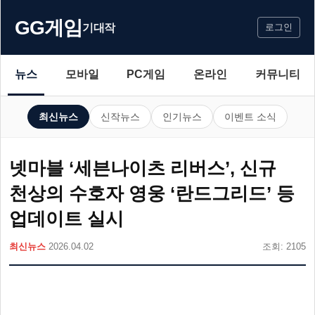
GG게임
기대작
로그인
뉴스
모바일
PC게임
온라인
커뮤니티
최신뉴스
신작뉴스
인기뉴스
이벤트 소식
넷마블 ‘세븐나이츠 리버스’, 신규
천상의 수호자 영웅 ‘란드그리드’ 등
업데이트 실시
최신뉴스
2026.04.02
조회: 2105