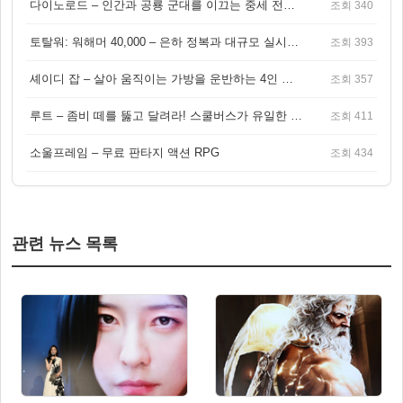
다이노로드 – 인간과 공룡 군대를 이끄는 중세 전략 액션 RPG
조회 340
토탈워: 워해머 40,000 – 은하 정복과 대규모 실시간 전투가 결합된 전략 게임!
조회 393
셰이디 잡 – 살아 움직이는 가방을 운반하는 4인 협동 물리 어드벤처 게임
조회 357
루트 – 좀비 떼를 뚫고 달려라! 스쿨버스가 유일한 집이 되는 4인 협동 생존 게임
조회 411
소울프레임 – 무료 판타지 액션 RPG
조회 434
관련 뉴스 목록