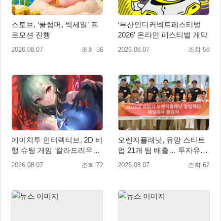
스토브, ‘쿨썸머, 빅세일’ 프
‘부산인디커넥트페스티벌
로모션 진행
2026’ 온라인 페스티벌 개막
2026.08.07
조회 56
2026.08.07
조회 58
에이치투 인터렉티브, 2D 비
오렌지플래닛, 유망 스타트
행 슈팅 게임 ‘칼라드리우스
업 21개 팀 배출… 투자유치∙
2/다크 엘레멘트’ 올 겨울 전
매출성장 성과 눈길
2026.08.07
조회 72
2026.08.07
조회 62
세계 출시 예정