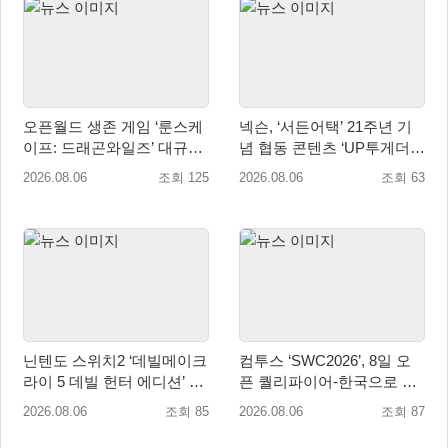
오픈월드 생존 게임 ‘룬스케
넥슨, ‘서든어택’ 21주년 기
이프: 드래곤와일즈’ 대규모
념 협동 콘텐츠 ‘UP투게더’
유저 편의성 개선 및 사이드
업데이트
2026.08.06
조회 125
2026.08.06
조회 63
퀘스트 업데이트
닌텐도 스위치2 ‘데빌메이크
컴투스 ‘SWC2026’, 8일 오
라이 5 데빌 헌터 에디션’ 패
픈 퀄리파이어-한국으로 시
키지 제품 8월 7일 예약판매
즌 개막!
2026.08.06
조회 85
2026.08.06
조회 87
개시