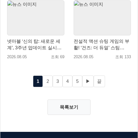
넷마블 ‘신의 탑: 새로운 세
전설적 액션 슈팅 게임의 부
계’, 3주년 업데이트 실시…
활! ‘건즈: 더 듀얼’ 스팀
신규 가주 ‘연 이랑’ 등장
(Steam) 8월 14일 정식 오픈
2026.08.05
조회 69
2026.08.05
조회 133
1
2
3
4
5
▶
끝
목록보기