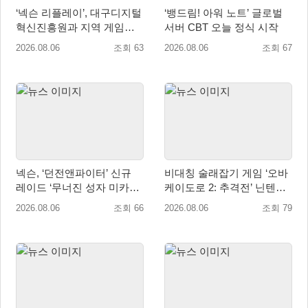
‘넥슨 리플레이’, 대구디지털
‘뱅드림! 아워 노트’ 글로벌
혁신진흥원과 지역 게임산
서버 CBT 오늘 정식 시작
업 육성 위한 업무협약 체결
2026.08.06
조회 63
2026.08.06
조회 67
넥슨, ‘던전앤파이터’ 신규
비대칭 술래잡기 게임 ‘오바
레이드 ‘무너진 성자 미카엘
케이도로 2: 추격전’ 닌텐도
라’ 업데이트!
eShop 출시
2026.08.06
조회 66
2026.08.06
조회 79