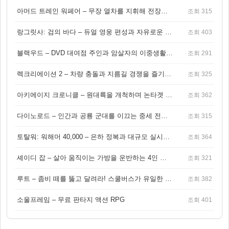
아머드 트레인 워페어 – 무장 열차를 지휘해 전장을 돌파하는 생존 전투 게임
조회 315
랑그릿사: 검의 바다 – 듀얼 영웅 편성과 자유로운 탐험을 결합한 판타지 전략 RPG
조회 403
블랙우드 – DVD 대여점 주인과 암살자의 이중생활을 그린 3인칭 액션 스릴러 게임
조회 291
렉크리에이션 2 – 차량 충돌과 지름길 경쟁을 즐기는 오픈월드 아케이드 레이싱 게임
조회 325
아키에이지 크로니클 – 원대륙을 개척하며 논타겟 전투를 즐기는 오픈월드 MMORPG
조회 362
다이노로드 – 인간과 공룡 군대를 이끄는 중세 전략 액션 RPG
조회 315
토탈워: 워해머 40,000 – 은하 정복과 대규모 실시간 전투가 결합된 전략 게임!
조회 364
셰이디 잡 – 살아 움직이는 가방을 운반하는 4인 협동 물리 어드벤처 게임
조회 321
루트 – 좀비 떼를 뚫고 달려라! 스쿨버스가 유일한 집이 되는 4인 협동 생존 게임
조회 382
소울프레임 – 무료 판타지 액션 RPG
조회 401