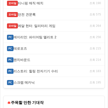
티니핑 매직 매치
조회 190
모바일
던전 견문록
조회 575
모바일
메달 헌터: 밀리터리 게임
조회 264
모바일
에이리언: 파이어팀 엘리트 2
조회 256
PC
테로포즈
조회 215
PC
랜치바운드
조회 214
PC
리스토리: 힐링 전자기기 수리
조회 183
PC
스크랩 메카닉
조회 195
PC
🔥
주목할 만한 기대작