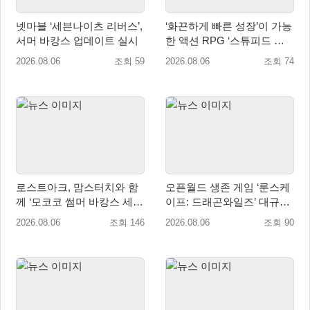
넷마블 ‘세븐나이츠 리버스’,
‘화끈하게 빠른 성장’이 가능
서머 바캉스 업데이트 실시
한 액션 RPG ‘스튜피드 네
버 다이즈’ 패키지판 예약판
2026.08.06
조회 59
2026.08.06
조회 74
매 개시
로스트아크, 맘스터치와 함
오픈월드 생존 게임 ‘룬스케
께 ‘모코코 썸머 바캉스 세
이프: 드래곤와일즈’ 대규모
트’ 출시
유저 편의성 개선 및 사이드
2026.08.06
조회 146
2026.08.06
조회 90
퀘스트 업데이트