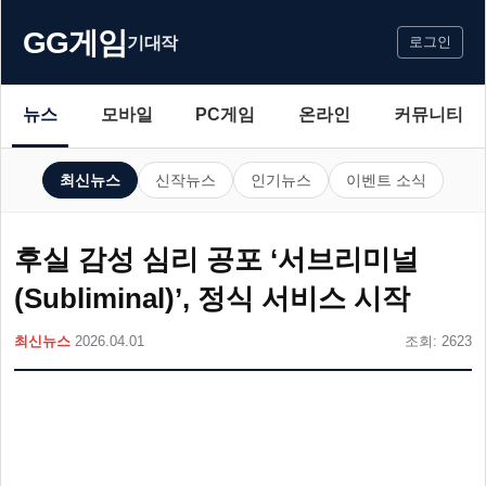
GG게임
기대작
로그인
뉴스
모바일
PC게임
온라인
커뮤니티
최신뉴스
신작뉴스
인기뉴스
이벤트 소식
후실 감성 심리 공포 ‘서브리미널
(Subliminal)’, 정식 서비스 시작
최신뉴스
2026.04.01
조회: 2623