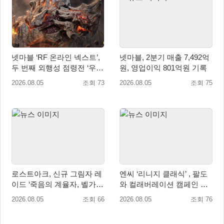
넷마블 ‘RF 온라인 넥스트’,
넷마블, 2분기 매출 7,492억
두 번째 외행성 점령전 ‘우샤
원, 영업이익 801억원 기록
스 워존’ 등 업데이트 실시
2026.08.05
조회 73
2026.08.05
조회 75
로스트아크, 신규 그림자 레
엔씨 ‘리니지 클래식’ , 팔도
이드 ‘죽음의 계율자, 벨가르
와 컬래버레이션 캠페인 진
딘’ 업데이트
행
2026.08.05
조회 66
2026.08.05
조회 76