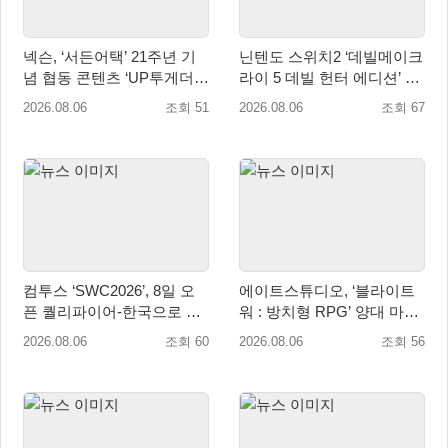
넥슨, ‘서든어택’ 21주년 기
닌텐도 스위치2 ‘데빌메이크
념 협동 콘텐츠 ‘UP투게더’
라이 5 데빌 헌터 에디션’ 패
업데이트
키지 제품 8월 7일 예약판매
2026.08.06
조회 51
2026.08.06
조회 67
개시
컴투스 ‘SWC2026’, 8일 오
에이트스튜디오, ‘블라이트
픈 퀄리파이어-한국으로 시
워 : 방치형 RPG’ 양대 마켓
즌 개막!
인기 순위 1위 달성
2026.08.06
조회 60
2026.08.06
조회 56