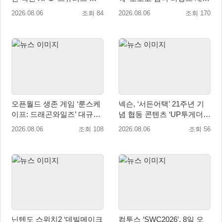
버 다이즈’ 패키지판 예약판
트’ 출시
2026.08.06
조회 84
2026.08.06
조회 170
매 개시
오픈월드 생존 게임 ‘룬스케
넥슨, ‘서든어택’ 21주년 기
이프: 드래곤와일즈’ 대규모
념 협동 콘텐츠 ‘UP투게더’
유저 편의성 개선 및 사이드
업데이트
2026.08.06
조회 108
2026.08.06
조회 56
퀘스트 업데이트
닌텐도 스위치2 ‘데빌메이크
컴투스 ‘SWC2026’, 8일 오