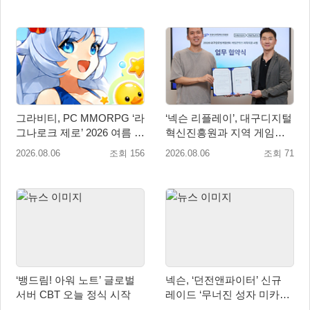
그라비티, PC MMORPG ‘라
‘넥슨 리플레이’, 대구디지털
그나로크 제로’ 2026 여름 프
혁신진흥원과 지역 게임산
로모션 진행!
업 육성 위한 업무협약 체결
2026.08.06
조회 156
2026.08.06
조회 71
‘뱅드림! 아워 노트’ 글로벌
넥슨, ‘던전앤파이터’ 신규
서버 CBT 오늘 정식 시작
레이드 ‘무너진 성자 미카엘
라’ 업데이트!