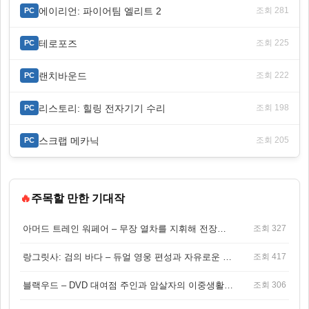
에이리언: 파이어팀 엘리트 2
조회 281
PC
테로포즈
조회 225
PC
랜치바운드
조회 222
PC
리스토리: 힐링 전자기기 수리
조회 198
PC
스크랩 메카닉
조회 205
PC
🔥
주목할 만한 기대작
아머드 트레인 워페어 – 무장 열차를 지휘해 전장을 돌파하는 생존 전투 게임
조회 327
랑그릿사: 검의 바다 – 듀얼 영웅 편성과 자유로운 탐험을 결합한 판타지 전략 RPG
조회 417
블랙우드 – DVD 대여점 주인과 암살자의 이중생활을 그린 3인칭 액션 스릴러 게임
조회 306