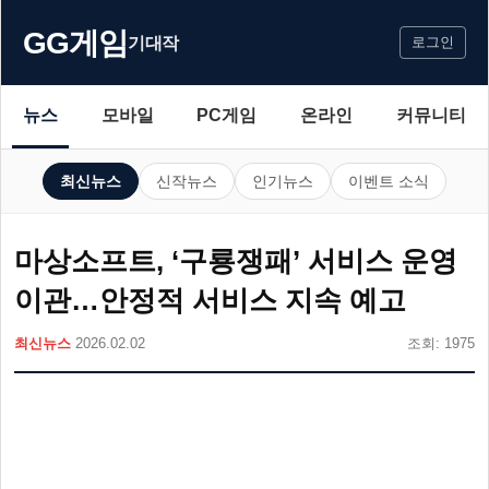
GG게임
기대작
로그인
뉴스
모바일
PC게임
온라인
커뮤니티
최신뉴스
신작뉴스
인기뉴스
이벤트 소식
마상소프트, ‘구룡쟁패’ 서비스 운영
이관…안정적 서비스 지속 예고
최신뉴스
2026.02.02
조회: 1975