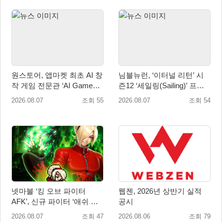
원스토어, 앱마켓 최초 AI 창
님블뉴런, ‘이터널 리턴’ 시
작 게임 전문관 ‘AI Games’
즌12 ‘세일링(Sailing)’ 프리
오픈
시즌 시작
2026.08.07
조회 55
2026.08.07
조회 54
넷마블 ‘킹 오브 파이터
웹젠, 2026년 상반기 실적
AFK’, 신규 파이터 ‘애쉬 크
공시
림존’ 업데이트
2026.08.07
조회 47
2026.08.06
조회 79