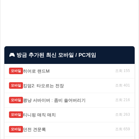
🎮 방금 추가된 최신 모바일 / PC게임
히어로 랜드M
조회 155
모바일
킹덤2: 타오르는 전장
조회 401
모바일
쾅냥 서바이버 : 좀비 쓸어버리기
조회 216
모바일
티니핑 매직 매치
조회 263
모바일
던전 견문록
조회 659
모바일