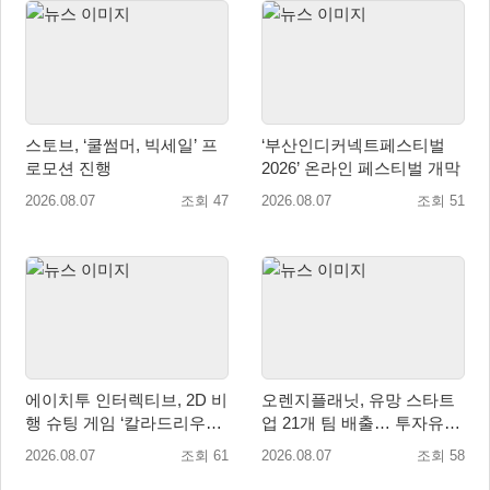
스토브, ‘쿨썸머, 빅세일’ 프
‘부산인디커넥트페스티벌
로모션 진행
2026’ 온라인 페스티벌 개막
2026.08.07
조회 47
2026.08.07
조회 51
에이치투 인터렉티브, 2D 비
오렌지플래닛, 유망 스타트
행 슈팅 게임 ‘칼라드리우스
업 21개 팀 배출… 투자유치∙
2/다크 엘레멘트’ 올 겨울 전
매출성장 성과 눈길
2026.08.07
조회 61
2026.08.07
조회 58
세계 출시 예정