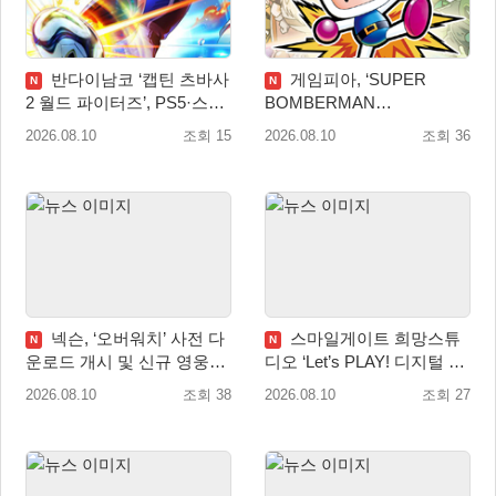
반다이남코 ‘캡틴 츠바사
게임피아, ‘SUPER
N
N
2 월드 파이터즈’, PS5·스위
BOMBERMAN
치 패키지 선주문 실시
COLLECTION’ PS5·스위치
2026.08.10
조회 15
2026.08.10
조회 36
패키지 예약판매 실시
넥슨, ‘오버워치’ 사전 다
스마일게이트 희망스튜
N
N
운로드 개시 및 신규 영웅
디오 ‘Let’s PLAY! 디지털 창
‘디몬(D.Mon)’ 공개!
작 탐험대’ 참여 기관 및 멘
2026.08.10
조회 38
2026.08.10
조회 27
토 모집