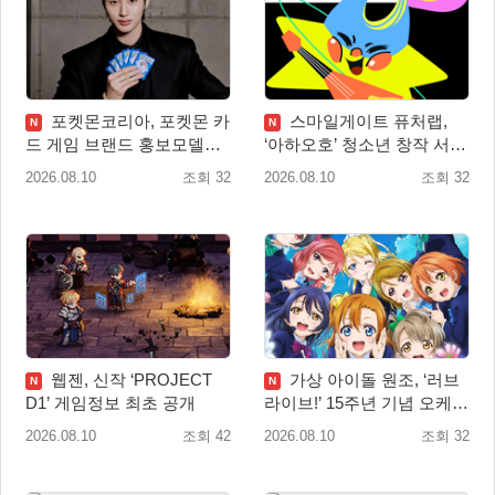
포켓몬코리아, 포켓몬 카
스마일게이트 퓨처랩,
N
N
드 게임 브랜드 홍보모델로
‘아하오호’ 청소년 창작 서포
배우 변우석 선정!
터즈 ‘아크크’ 1기 발족
2026.08.10
조회 32
2026.08.10
조회 32
웹젠, 신작 ‘PROJECT
가상 아이돌 원조, ‘러브
N
N
D1’ 게임정보 최초 공개
라이브!’ 15주년 기념 오케스
트라 콘서트 10월 5일 서울
2026.08.10
조회 42
2026.08.10
조회 32
개최