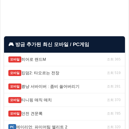
🎮 방금 추가된 최신 모바일 / PC게임
히어로 랜드M
조회 365
모바일
킹덤2: 타오르는 전장
조회 519
모바일
쾅냥 서바이버 : 좀비 쓸어버리기
조회 281
모바일
티니핑 매직 매치
조회 370
모바일
던전 견문록
조회 785
모바일
에이리언: 파이어팀 엘리트 2
조회 320
PC