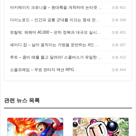
아키에이지 크로니클 – 원대륙을 개척하며 논타겟 전투를 즐기는 오픈월드 MMORPG
조회 401
다이노로드 – 인간과 공룡 군대를 이끄는 중세 전략 액션 RPG
조회 348
토탈워: 워해머 40,000 – 은하 정복과 대규모 실시간 전투가 결합된 전략 게임!
조회 401
셰이디 잡 – 살아 움직이는 가방을 운반하는 4인 협동 물리 어드벤처 게임
조회 367
루트 – 좀비 떼를 뚫고 달려라! 스쿨버스가 유일한 집이 되는 4인 협동 생존 게임
조회 422
소울프레임 – 무료 판타지 액션 RPG
조회 444
관련 뉴스 목록