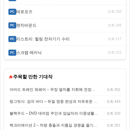
테로포즈
조회 250
PC
랜치바운드
조회 246
PC
리스토리: 힐링 전자기기 수리
조회 217
PC
스크랩 메카닉
조회 222
PC
🔥
주목할 만한 기대작
아머드 트레인 워페어 – 무장 열차를 지휘해 전장을 돌파하는 생존 전투 게임
조회 352
랑그릿사: 검의 바다 – 듀얼 영웅 편성과 자유로운 탐험을 결합한 판타지 전략 RPG
조회 443
블랙우드 – DVD 대여점 주인과 암살자의 이중생활을 그린 3인칭 액션 스릴러 게임
조회 320
렉크리에이션 2 – 차량 충돌과 지름길 경쟁을 즐기는 오픈월드 아케이드 레이싱 게임
조회 351