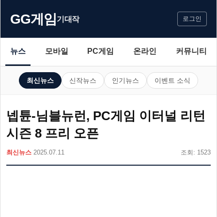
GG게임
기대작
로그인
뉴스
모바일
PC게임
온라인
커뮤니티
최신뉴스
신작뉴스
인기뉴스
이벤트 소식
넵튠-님블뉴런, PC게임 이터널 리턴
시즌 8 프리 오픈
최신뉴스
2025.07.11
조회: 1523