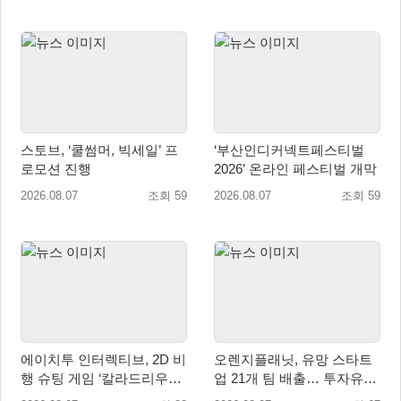
스토브, ‘쿨썸머, 빅세일’ 프
‘부산인디커넥트페스티벌
로모션 진행
2026’ 온라인 페스티벌 개막
2026.08.07
조회 59
2026.08.07
조회 59
에이치투 인터렉티브, 2D 비
오렌지플래닛, 유망 스타트
행 슈팅 게임 ‘칼라드리우스
업 21개 팀 배출… 투자유치∙
2/다크 엘레멘트’ 올 겨울 전
매출성장 성과 눈길