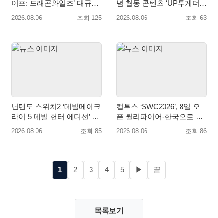
이프: 드래곤와일즈’ 대규모
념 협동 콘텐츠 ‘UP투게더’
유저 편의성 개선 및 사이드
업데이트
2026.08.06
조회 125
2026.08.06
조회 63
퀘스트 업데이트
닌텐도 스위치2 ‘데빌메이크
컴투스 ‘SWC2026’, 8일 오
라이 5 데빌 헌터 에디션’ 패
픈 퀄리파이어-한국으로 시
키지 제품 8월 7일 예약판매
즌 개막!
2026.08.06
조회 85
2026.08.06
조회 86
개시
1
2
3
4
5
▶
끝
목록보기