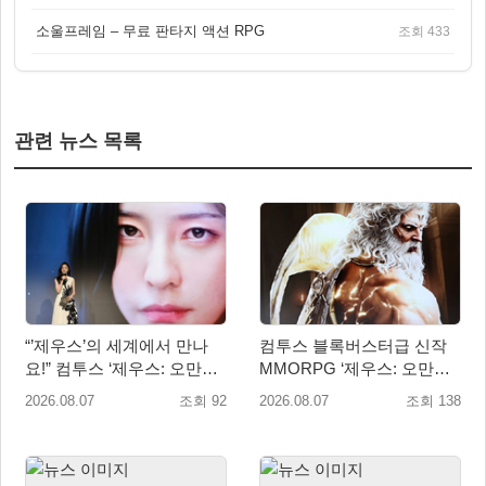
소울프레임 – 무료 판타지 액션 RPG
조회 433
관련 뉴스 목록
“’제우스’의 세계에서 만나
컴투스 블록버스터급 신작
요!” 컴투스 ‘제우스: 오만의
MMORPG ‘제우스: 오만의
신’ 쇼케이스 찾은 배우 박지
신’, 8월 26일 출시!
2026.08.07
조회 92
2026.08.07
조회 138
현