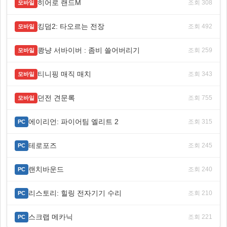
히어로 랜드M
조회 308
모바일
킹덤2: 타오르는 전장
조회 492
모바일
쾅냥 서바이버 : 좀비 쓸어버리기
조회 259
모바일
티니핑 매직 매치
조회 343
모바일
던전 견문록
조회 755
모바일
에이리언: 파이어팀 엘리트 2
조회 315
PC
테로포즈
조회 245
PC
랜치바운드
조회 240
PC
리스토리: 힐링 전자기기 수리
조회 210
PC
스크랩 메카닉
조회 221
PC