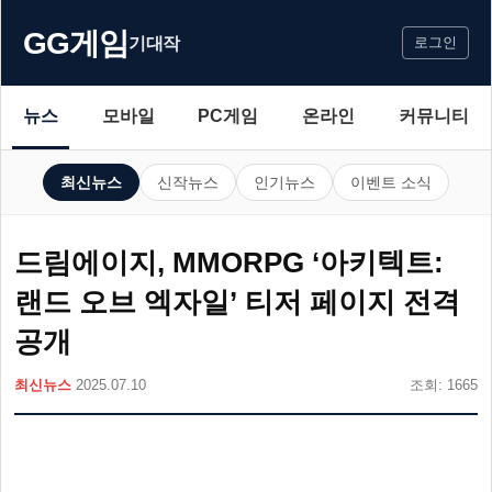
GG게임
기대작
로그인
뉴스
모바일
PC게임
온라인
커뮤니티
최신뉴스
신작뉴스
인기뉴스
이벤트 소식
드림에이지, MMORPG ‘아키텍트:
랜드 오브 엑자일’ 티저 페이지 전격
공개
최신뉴스
2025.07.10
조회: 1665