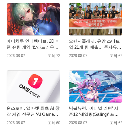
에이치투 인터렉티브, 2D 비
오렌지플래닛, 유망 스타트
행 슈팅 게임 ‘칼라드리우스
업 21개 팀 배출… 투자유치∙
2/다크 엘레멘트’ 올 겨울 전
매출성장 성과 눈길
2026.08.07
조회 72
2026.08.07
조회 62
세계 출시 예정
원스토어, 앱마켓 최초 AI 창
님블뉴런, ‘이터널 리턴’ 시
작 게임 전문관 ‘AI Games’
즌12 ‘세일링(Sailing)’ 프리
오픈
시즌 시작
2026.08.07
조회 60
2026.08.07
조회 62