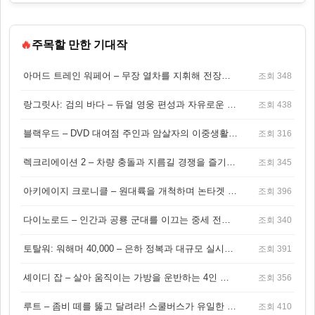
🔥
주목할 만한 기대작
아머드 트레인 워페어 – 무장 열차를 지휘해 전장을 돌파하는 생존 전투 게임
조회 348
랑그릿사: 검의 바다 – 듀얼 영웅 편성과 자유로운 탐험을 결합한 판타지 전략 RPG
조회 438
블랙우드 – DVD 대여점 주인과 암살자의 이중생활을 그린 3인칭 액션 스릴러 게임
조회 316
렉크리에이션 2 – 차량 충돌과 지름길 경쟁을 즐기는 오픈월드 아케이드 레이싱 게임
조회 345
아키에이지 크로니클 – 원대륙을 개척하며 논타겟 전투를 즐기는 오픈월드 MMORPG
조회 396
다이노로드 – 인간과 공룡 군대를 이끄는 중세 전략 액션 RPG
조회 340
토탈워: 워해머 40,000 – 은하 정복과 대규모 실시간 전투가 결합된 전략 게임!
조회 391
셰이디 잡 – 살아 움직이는 가방을 운반하는 4인 협동 물리 어드벤처 게임
조회 356
루트 – 좀비 떼를 뚫고 달려라! 스쿨버스가 유일한 집이 되는 4인 협동 생존 게임
조회 410