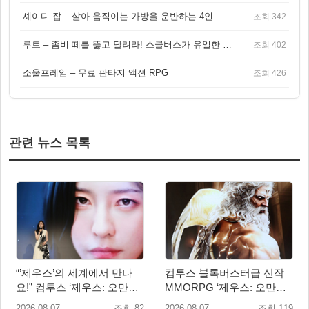
셰이디 잡 – 살아 움직이는 가방을 운반하는 4인 협동 물리 어드벤처 게임
조회 342
루트 – 좀비 떼를 뚫고 달려라! 스쿨버스가 유일한 집이 되는 4인 협동 생존 게임
조회 402
소울프레임 – 무료 판타지 액션 RPG
조회 426
관련 뉴스 목록
“’제우스’의 세계에서 만나
컴투스 블록버스터급 신작
요!” 컴투스 ‘제우스: 오만의
MMORPG ‘제우스: 오만의
신’ 쇼케이스 찾은 배우 박지
신’, 8월 26일 출시!
2026.08.07
조회 82
2026.08.07
조회 119