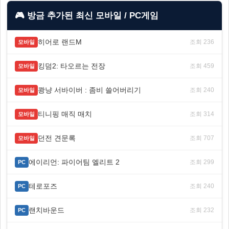
🎮 방금 추가된 최신 모바일 / PC게임
히어로 랜드M
조회 236
모바일
킹덤2: 타오르는 전장
조회 459
모바일
쾅냥 서바이버 : 좀비 쓸어버리기
조회 240
모바일
티니핑 매직 매치
조회 314
모바일
던전 견문록
조회 707
모바일
에이리언: 파이어팀 엘리트 2
조회 299
PC
테로포즈
조회 240
PC
랜치바운드
조회 232
PC