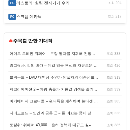
리스토리: 힐링 전자기기 수리
조회 204
PC
스크랩 메카닉
조회 217
PC
🔥
주목할 만한 기대작
아머드 트레인 워페어 – 무장 열차를 지휘해 전장을 돌파하는 생존 전투 게임
조회 338
랑그릿사: 검의 바다 – 듀얼 영웅 편성과 자유로운 탐험을 결합한 판타지 전략 RPG
조회 426
블랙우드 – DVD 대여점 주인과 암살자의 이중생활을 그린 3인칭 액션 스릴러 게임
조회 313
렉크리에이션 2 – 차량 충돌과 지름길 경쟁을 즐기는 오픈월드 아케이드 레이싱 게임
조회 339
아키에이지 크로니클 – 원대륙을 개척하며 논타겟 전투를 즐기는 오픈월드 MMORPG
조회 385
다이노로드 – 인간과 공룡 군대를 이끄는 중세 전략 액션 RPG
조회 336
토탈워: 워해머 40,000 – 은하 정복과 대규모 실시간 전투가 결합된 전략 게임!
조회 385