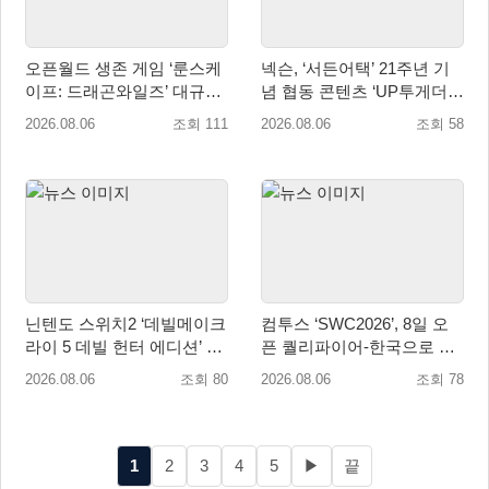
오픈월드 생존 게임 ‘룬스케
넥슨, ‘서든어택’ 21주년 기
이프: 드래곤와일즈’ 대규모
념 협동 콘텐츠 ‘UP투게더’
유저 편의성 개선 및 사이드
업데이트
2026.08.06
조회 111
2026.08.06
조회 58
퀘스트 업데이트
닌텐도 스위치2 ‘데빌메이크
컴투스 ‘SWC2026’, 8일 오
라이 5 데빌 헌터 에디션’ 패
픈 퀄리파이어-한국으로 시
키지 제품 8월 7일 예약판매
즌 개막!
2026.08.06
조회 80
2026.08.06
조회 78
개시
1
2
3
4
5
▶
끝