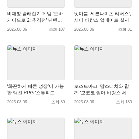
비대칭 술래잡기 게임 ‘오바
넷마블 ‘세븐나이츠 리버스’,
케이도로 2: 추격전’ 닌텐도
서머 바캉스 업데이트 실시
eShop 출시
2026.08.06
조회 107
2026.08.06
조회 81
‘화끈하게 빠른 성장’이 가능
로스트아크, 맘스터치와 함
한 액션 RPG ‘스튜피드 네
께 ‘모코코 썸머 바캉스 세
버 다이즈’ 패키지판 예약판
트’ 출시
2026.08.06
조회 89
2026.08.06
조회 180
매 개시