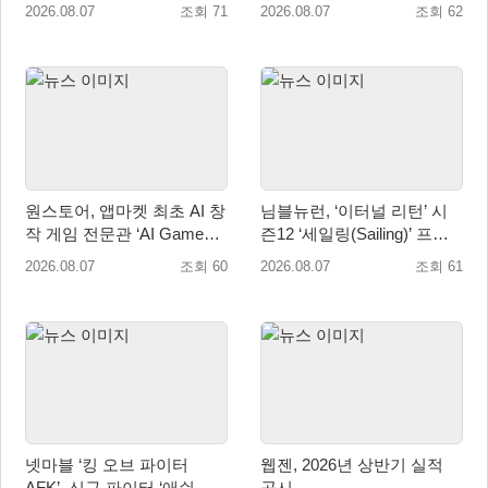
2/다크 엘레멘트’ 올 겨울 전
매출성장 성과 눈길
2026.08.07
조회 71
2026.08.07
조회 62
세계 출시 예정
원스토어, 앱마켓 최초 AI 창
님블뉴런, ‘이터널 리턴’ 시
작 게임 전문관 ‘AI Games’
즌12 ‘세일링(Sailing)’ 프리
오픈
시즌 시작
2026.08.07
조회 60
2026.08.07
조회 61
넷마블 ‘킹 오브 파이터
웹젠, 2026년 상반기 실적
AFK’, 신규 파이터 ‘애쉬 크
공시