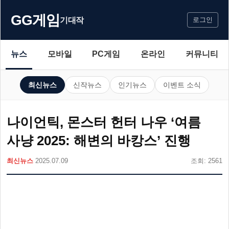
GG게임
기대작
로그인
뉴스
모바일
PC게임
온라인
커뮤니티
최신뉴스
신작뉴스
인기뉴스
이벤트 소식
나이언틱, 몬스터 헌터 나우 ‘여름
사냥 2025: 해변의 바캉스’ 진행
최신뉴스
2025.07.09
조회: 2561