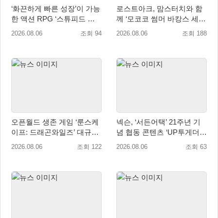
‘화끈하게 빠른 성장’이 가능
로스트아크, 맘스터치와 함
한 액션 RPG ‘스튜피드 네
께 ‘모코코 썸머 바캉스 세
버 다이즈’ 패키지판 예약판
트’ 출시
2026.08.06
조회 94
2026.08.06
조회 188
매 개시
오픈월드 생존 게임 ‘룬스케
넥슨, ‘서든어택’ 21주년 기
이프: 드래곤와일즈’ 대규모
념 협동 콘텐츠 ‘UP투게더’
유저 편의성 개선 및 사이드
업데이트
2026.08.06
조회 122
2026.08.06
조회 63
퀘스트 업데이트