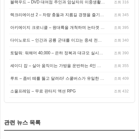
블랙우드 – DVD 대여점 주인과 암살자의 이중생활을 그린 3인칭 액션 스릴러 게임
조회 316
렉크리에이션 2 – 차량 충돌과 지름길 경쟁을 즐기는 오픈월드 아케이드 레이싱 게임
조회 345
아키에이지 크로니클 – 원대륙을 개척하며 논타겟 전투를 즐기는 오픈월드 MMORPG
조회 395
다이노로드 – 인간과 공룡 군대를 이끄는 중세 전략 액션 RPG
조회 340
토탈워: 워해머 40,000 – 은하 정복과 대규모 실시간 전투가 결합된 전략 게임!
조회 390
셰이디 잡 – 살아 움직이는 가방을 운반하는 4인 협동 물리 어드벤처 게임
조회 355
루트 – 좀비 떼를 뚫고 달려라! 스쿨버스가 유일한 집이 되는 4인 협동 생존 게임
조회 409
소울프레임 – 무료 판타지 액션 RPG
조회 432
관련 뉴스 목록