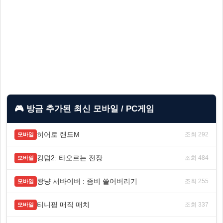
🎮 방금 추가된 최신 모바일 / PC게임
히어로 랜드M
조회 292
모바일
킹덤2: 타오르는 전장
조회 484
모바일
쾅냥 서바이버 : 좀비 쓸어버리기
조회 255
모바일
티니핑 매직 매치
조회 337
모바일