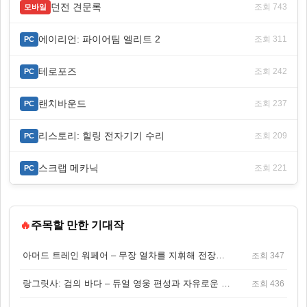
던전 견문록
조회 743
모바일
에이리언: 파이어팀 엘리트 2
조회 311
PC
테로포즈
조회 242
PC
랜치바운드
조회 237
PC
리스토리: 힐링 전자기기 수리
조회 209
PC
스크랩 메카닉
조회 221
PC
🔥
주목할 만한 기대작
아머드 트레인 워페어 – 무장 열차를 지휘해 전장을 돌파하는 생존 전투 게임
조회 347
랑그릿사: 검의 바다 – 듀얼 영웅 편성과 자유로운 탐험을 결합한 판타지 전략 RPG
조회 436