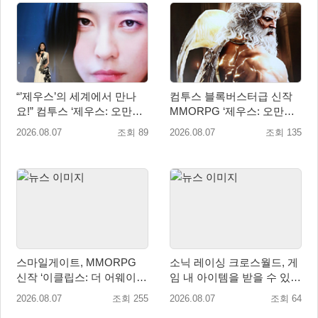
“’제우스’의 세계에서 만나
컴투스 블록버스터급 신작
요!” 컴투스 ‘제우스: 오만의
MMORPG ‘제우스: 오만의
신’ 쇼케이스 찾은 배우 박지
신’, 8월 26일 출시!
2026.08.07
조회 89
2026.08.07
조회 135
현
스마일게이트, MMORPG
소닉 레이싱 크로스월드, 게
신작 ‘이클립스: 더 어웨이크
임 내 아이템을 받을 수 있는
닝’ 9월 10일 론칭!
‘레전드 대회 라운드 7’ 개최!
2026.08.07
조회 255
2026.08.07
조회 64