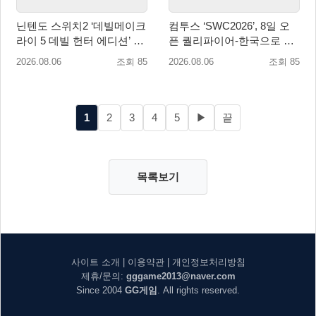
닌텐도 스위치2 ‘데빌메이크
컴투스 ‘SWC2026’, 8일 오
라이 5 데빌 헌터 에디션’ 패
픈 퀄리파이어-한국으로 시
키지 제품 8월 7일 예약판매
즌 개막!
2026.08.06
조회 85
2026.08.06
조회 85
개시
1
2
3
4
5
▶
끝
목록보기
사이트 소개
|
이용약관
|
개인정보처리방침
제휴/문의:
gggame2013@naver.com
Since 2004
GG게임
. All rights reserved.