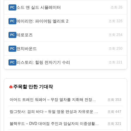
소드 앤 실드 시뮬레이터
조회 26
PC
에이리언: 파이어팀 엘리트 2
조회 326
PC
테로포즈
조회 254
PC
랜치바운드
조회 250
PC
리스토리: 힐링 전자기기 수리
조회 221
PC
🔥
주목할 만한 기대작
아머드 트레인 워페어 – 무장 열차를 지휘해 전장을 돌파하는 생존 전투 게임
조회 353
랑그릿사: 검의 바다 – 듀얼 영웅 편성과 자유로운 탐험을 결합한 판타지 전략 RPG
조회 447
블랙우드 – DVD 대여점 주인과 암살자의 이중생활을 그린 3인칭 액션 스릴러 게임
조회 321