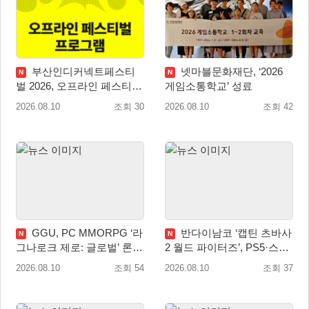
부산인디커넥트페스티
넷마블문화재단, ‘2026
N
N
벌 2026, 오프라인 페스티벌
게임소통학교’ 성료
이벤트 공개
2026.08.10
조회 30
2026.08.10
조회 42
GGU, PC MMORPG ‘라
반다이남코 ‘캡틴 츠바사
N
N
그나로크 제로: 글로벌’ 론칭
2 월드 파이터즈’, PS5·스위
전 유저 소통에 주목!
치 패키지 선주문 실시
2026.08.10
조회 54
2026.08.10
조회 37