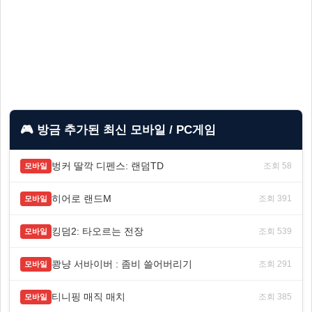
🎮 방금 추가된 최신 모바일 / PC게임
벙커 딸깍 디펜스: 랜덤TD
조회 58
모바일
히어로 랜드M
조회 391
모바일
킹덤2: 타오르는 전장
조회 539
모바일
쾅냥 서바이버 : 좀비 쓸어버리기
조회 291
모바일
티니핑 매직 매치
조회 385
모바일