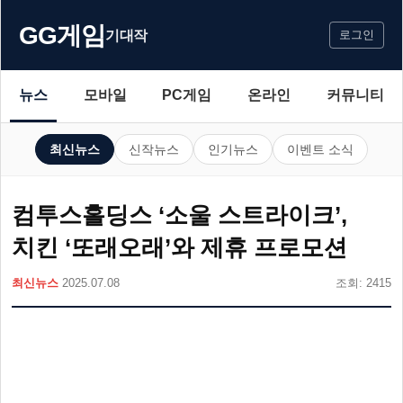
GG게임
기대작
로그인
뉴스
모바일
PC게임
온라인
커뮤니티
최신뉴스
신작뉴스
인기뉴스
이벤트 소식
컴투스홀딩스 ‘소울 스트라이크’,
치킨 ‘또래오래’와 제휴 프로모션
최신뉴스
2025.07.08
조회: 2415