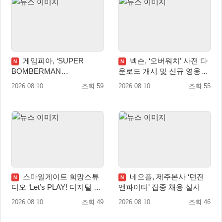
게임피아, ‘SUPER
넥슨, ‘오버워치’ 사전 다
N
N
BOMBERMAN
운로드 개시 및 신규 영웅
COLLECTION’ PS5·스위치
‘디몬(D.Mon)’ 공개!
2026.08.10
조회 59
2026.08.10
조회 55
패키지 예약판매 실시
스마일게이트 희망스튜
네오플, 제주본사 ‘던전
N
N
디오 ‘Let’s PLAY! 디지털 창
앤파이터’ 집중 채용 실시
작 탐험대’ 참여 기관 및 멘
2026.08.10
조회 49
2026.08.10
조회 46
토 모집