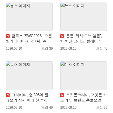
컴투스 ‘SWC2026’, 오픈
문톤 ‘워처 오브 렐름’,
N
N
퀄리파이어-한국 1위 SKIT
‘어쌔신 크리드’ 컬래버레이
월드 파이널 진출!
션 8월 20일 실시
2026.08.10
조회 39
2026.08.10
조회 46
그라비티, 총 306억 원
포켓몬코리아, 포켓몬 카
N
N
규모의 창사 이래 첫 중간배
드 게임 브랜드 홍보모델로
당 확정
배우 변우석 선정!
2026.08.10
조회 49
2026.08.10
조회 55