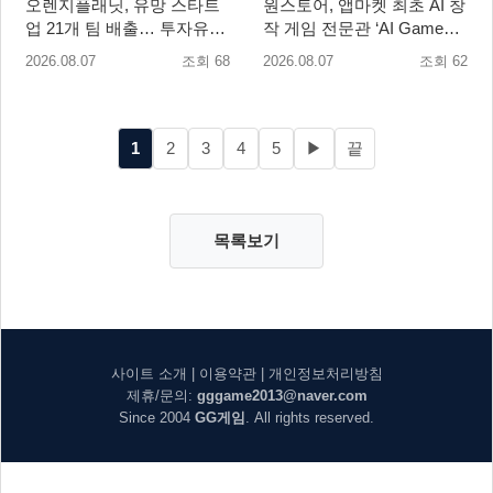
오렌지플래닛, 유망 스타트
원스토어, 앱마켓 최초 AI 창
업 21개 팀 배출… 투자유치∙
작 게임 전문관 ‘AI Games’
매출성장 성과 눈길
오픈
2026.08.07
조회 68
2026.08.07
조회 62
1
2
3
4
5
▶
끝
목록보기
사이트 소개
|
이용약관
|
개인정보처리방침
제휴/문의:
gggame2013@naver.com
Since 2004
GG게임
. All rights reserved.