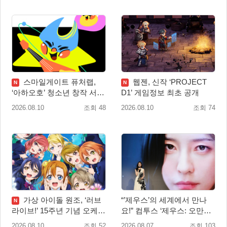
스마일게이트 퓨처랩,
웹젠, 신작 ‘PROJECT
N
N
‘아하오호’ 청소년 창작 서포
D1’ 게임정보 최초 공개
터즈 ‘아크크’ 1기 발족
2026.08.10
조회 48
2026.08.10
조회 74
가상 아이돌 원조, ‘러브
“’제우스’의 세계에서 만나
N
라이브!’ 15주년 기념 오케스
요!” 컴투스 ‘제우스: 오만의
트라 콘서트 10월 5일 서울
신’ 쇼케이스 찾은 배우 박지
2026.08.10
조회 52
2026.08.07
조회 103