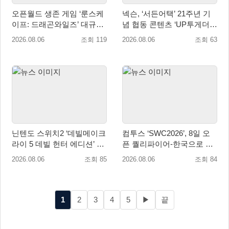
오픈월드 생존 게임 ‘룬스케
넥슨, ‘서든어택’ 21주년 기
이프: 드래곤와일즈’ 대규모
념 협동 콘텐츠 ‘UP투게더’
유저 편의성 개선 및 사이드
업데이트
2026.08.06
조회 119
2026.08.06
조회 63
퀘스트 업데이트
닌텐도 스위치2 ‘데빌메이크
컴투스 ‘SWC2026’, 8일 오
라이 5 데빌 헌터 에디션’ 패
픈 퀄리파이어-한국으로 시
키지 제품 8월 7일 예약판매
즌 개막!
2026.08.06
조회 85
2026.08.06
조회 84
개시
1
2
3
4
5
▶
끝