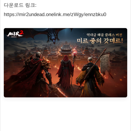
다운로드 링크:
https://mir2undead.onelink.me/zWgy/ennzbku0