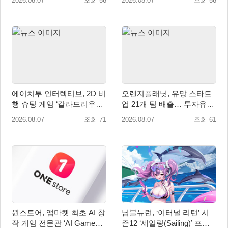
2026.08.07
조회 56
2026.08.07
조회 56
에이치투 인터렉티브, 2D 비
오렌지플래닛, 유망 스타트
행 슈팅 게임 ‘칼라드리우스
업 21개 팀 배출… 투자유치∙
2/다크 엘레멘트’ 올 겨울 전
매출성장 성과 눈길
2026.08.07
조회 71
2026.08.07
조회 61
세계 출시 예정
원스토어, 앱마켓 최초 AI 창
님블뉴런, ‘이터널 리턴’ 시
작 게임 전문관 ‘AI Games’
즌12 ‘세일링(Sailing)’ 프리