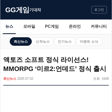
GG게임
기대작
로그인
뉴스
모바일
PC게임
온라인
커뮤니티
최신뉴스
신작뉴스
인기뉴스
이벤트 소식
액토즈 소프트 정식 라이선스!
MMORPG ‘미르2:언데드’ 정식 출시
최신뉴스
2025.07.02
조회: 4169