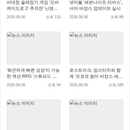
비대칭 술래잡기 게임 ‘오바
넷마블 ‘세븐나이츠 리버스’,
케이도로 2: 추격전’ 닌텐도
서머 바캉스 업데이트 실시
eShop 출시
2026.08.06
조회 115
2026.08.06
조회 88
‘화끈하게 빠른 성장’이 가능
로스트아크, 맘스터치와 함
한 액션 RPG ‘스튜피드 네
께 ‘모코코 썸머 바캉스 세
버 다이즈’ 패키지판 예약판
트’ 출시
2026.08.06
조회 94
2026.08.06
조회 188
매 개시