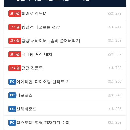
히어로 랜드M
조회 279
모바일
킹덤2: 타오르는 전장
조회 477
모바일
쾅냥 서바이버 : 좀비 쓸어버리기
조회 253
모바일
티니핑 매직 매치
조회 332
모바일
던전 견문록
조회 739
모바일
에이리언: 파이어팀 엘리트 2
조회 306
PC
테로포즈
조회 242
PC
랜치바운드
조회 235
PC
리스토리: 힐링 전자기기 수리
조회 209
PC