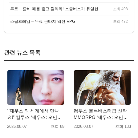
루트 – 좀비 떼를 뚫고 달려라! 스쿨버스가 유일한 집이 되는 4인 협동 생존 게임
조회 408
소울프레임 – 무료 판타지 액션 RPG
조회 432
관련 뉴스 목록
“’제우스’의 세계에서 만나
컴투스 블록버스터급 신작
요!” 컴투스 ‘제우스: 오만의
MMORPG ‘제우스: 오만의
신’ 쇼케이스 찾은 배우 박지
신’, 8월 26일 출시!
2026.08.07
조회 89
2026.08.07
조회 133
현