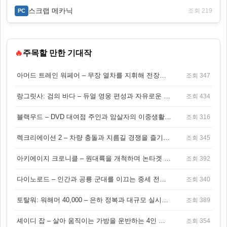
스크랩 메카닉
조회 219
PC
🔥
주목할 만한 기대작
아머드 트레인 워페어 – 무장 열차를 지휘해 전장을 돌파하는 생존 전투 게임
조회 347
랑그릿사: 검의 바다 – 듀얼 영웅 편성과 자유로운 탐험을 결합한 판타지 전략 RPG
조회 434
블랙우드 – DVD 대여점 주인과 암살자의 이중생활을 그린 3인칭 액션 스릴러 게임
조회 316
렉크리에이션 2 – 차량 충돌과 지름길 경쟁을 즐기는 오픈월드 아케이드 레이싱 게임
조회 345
아키에이지 크로니클 – 원대륙을 개척하며 논타겟 전투를 즐기는 오픈월드 MMORPG
조회 392
다이노로드 – 인간과 공룡 군대를 이끄는 중세 전략 액션 RPG
조회 340
토탈워: 워해머 40,000 – 은하 정복과 대규모 실시간 전투가 결합된 전략 게임!
조회 389
셰이디 잡 – 살아 움직이는 가방을 운반하는 4인 협동 물리 어드벤처 게임
조회 354