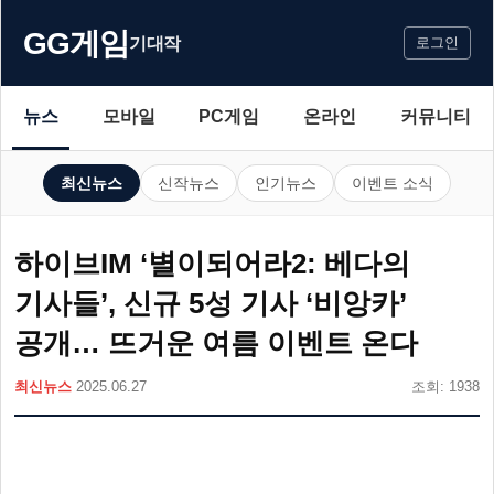
GG게임
기대작
로그인
뉴스
모바일
PC게임
온라인
커뮤니티
최신뉴스
신작뉴스
인기뉴스
이벤트 소식
하이브IM ‘별이되어라2: 베다의
기사들’, 신규 5성 기사 ‘비앙카’
공개… 뜨거운 여름 이벤트 온다
최신뉴스
2025.06.27
조회: 1938