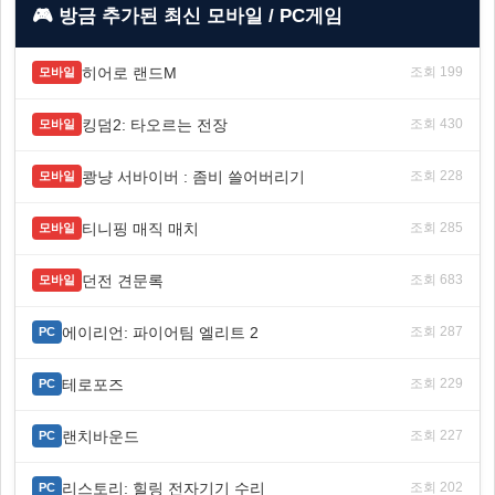
🎮 방금 추가된 최신 모바일 / PC게임
히어로 랜드M
조회 199
모바일
킹덤2: 타오르는 전장
조회 430
모바일
쾅냥 서바이버 : 좀비 쓸어버리기
조회 228
모바일
티니핑 매직 매치
조회 285
모바일
던전 견문록
조회 683
모바일
에이리언: 파이어팀 엘리트 2
조회 287
PC
테로포즈
조회 229
PC
랜치바운드
조회 227
PC
리스토리: 힐링 전자기기 수리
조회 202
PC