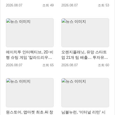
2026.08.07
조회 49
2026.08.07
조회 53
에이치투 인터렉티브, 2D 비
오렌지플래닛, 유망 스타트
행 슈팅 게임 ‘칼라드리우스
업 21개 팀 배출… 투자유치∙
2/다크 엘레멘트’ 올 겨울 전
매출성장 성과 눈길
2026.08.07
조회 65
2026.08.07
조회 60
세계 출시 예정
원스토어, 앱마켓 최초 AI 창
님블뉴런, ‘이터널 리턴’ 시