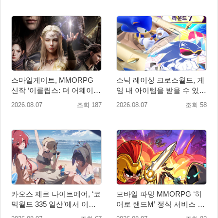
스마일게이트, MMORPG
소닉 레이싱 크로스월드, 게
신작 ‘이클립스: 더 어웨이크
임 내 아이템을 받을 수 있는
닝’ 9월 10일 론칭!
‘레전드 대회 라운드 7’ 개최!
2026.08.07
조회 187
2026.08.07
조회 58
카오스 제로 나이트메어, ‘코
모바일 파밍 MMORPG ‘히
믹월드 335 일산’에서 이용
어로 랜드M’ 정식 서비스 돌
자 소통 예고
입