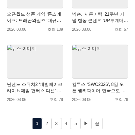
오픈월드 생존 게임 ‘룬스케
넥슨, ‘서든어택’ 21주년 기
이프: 드래곤와일즈’ 대규모
념 협동 콘텐츠 ‘UP투게더’
유저 편의성 개선 및 사이드
업데이트
2026.08.06
조회 109
2026.08.06
조회 57
퀘스트 업데이트
닌텐도 스위치2 ‘데빌메이크
컴투스 ‘SWC2026’, 8일 오
라이 5 데빌 헌터 에디션’ 패
픈 퀄리파이어-한국으로 시
키지 제품 8월 7일 예약판매
즌 개막!
2026.08.06
조회 78
2026.08.06
조회 78
개시
1
2
3
4
5
▶
끝