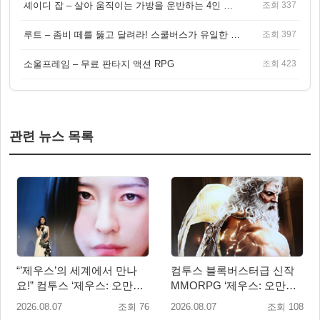
셰이디 잡 – 살아 움직이는 가방을 운반하는 4인 협동 물리 어드벤처 게임
조회 337
루트 – 좀비 떼를 뚫고 달려라! 스쿨버스가 유일한 집이 되는 4인 협동 생존 게임
조회 397
소울프레임 – 무료 판타지 액션 RPG
조회 423
관련 뉴스 목록
“’제우스’의 세계에서 만나
컴투스 블록버스터급 신작
요!” 컴투스 ‘제우스: 오만의
MMORPG ‘제우스: 오만의
신’ 쇼케이스 찾은 배우 박지
신’, 8월 26일 출시!
2026.08.07
조회 76
2026.08.07
조회 108
현