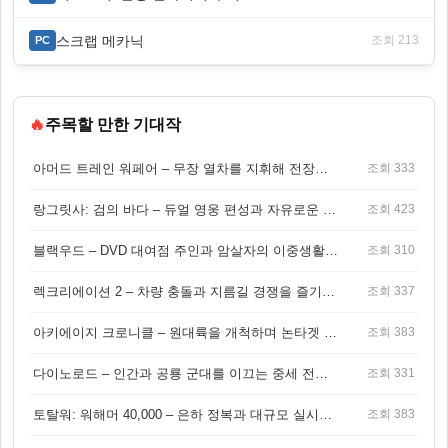
스크랩 메카닉
조회 213
PC
🔥
주목할 만한 기대작
아머드 트레인 워페어 – 무장 열차를 지휘해 전장을 돌파하는 생존 전투 게임
조회 333
랑그릿사: 검의 바다 – 듀얼 영웅 편성과 자유로운 탐험을 결합한 판타지 전략 RPG
조회 423
블랙우드 – DVD 대여점 주인과 암살자의 이중생활을 그린 3인칭 액션 스릴러 게임
조회 310
렉크리에이션 2 – 차량 충돌과 지름길 경쟁을 즐기는 오픈월드 아케이드 레이싱 게임
조회 337
아키에이지 크로니클 – 원대륙을 개척하며 논타겟 전투를 즐기는 오픈월드 MMORPG
조회 383
다이노로드 – 인간과 공룡 군대를 이끄는 중세 전략 액션 RPG
조회 331
토탈워: 워해머 40,000 – 은하 정복과 대규모 실시간 전투가 결합된 전략 게임!
조회 383