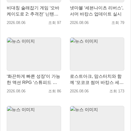
비대칭 술래잡기 게임 ‘오바
넷마블 ‘세븐나이츠 리버스’,
케이도로 2: 추격전’ 닌텐도
서머 바캉스 업데이트 실시
eShop 출시
2026.08.06
조회 97
2026.08.06
조회 79
‘화끈하게 빠른 성장’이 가능
로스트아크, 맘스터치와 함
한 액션 RPG ‘스튜피드 네
께 ‘모코코 썸머 바캉스 세
버 다이즈’ 패키지판 예약판
트’ 출시
2026.08.06
조회 86
2026.08.06
조회 173
매 개시