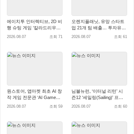
에이치투 인터렉티브, 2D 비
오렌지플래닛, 유망 스타트
행 슈팅 게임 ‘칼라드리우스
업 21개 팀 배출… 투자유치∙
2/다크 엘레멘트’ 올 겨울 전
매출성장 성과 눈길
2026.08.07
조회 71
2026.08.07
조회 61
세계 출시 예정
원스토어, 앱마켓 최초 AI 창
님블뉴런, ‘이터널 리턴’ 시
작 게임 전문관 ‘AI Games’
즌12 ‘세일링(Sailing)’ 프리
오픈
시즌 시작
2026.08.07
조회 59
2026.08.07
조회 60