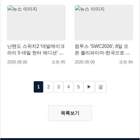
닌텐도 스위치2 ‘데빌메이크
컴투스 ‘SWC2026’, 8일 오
라이 5 데빌 헌터 에디션’ 패
픈 퀄리파이어-한국으로 시
키지 제품 8월 7일 예약판매
즌 개막!
2026.08.06
조회 85
2026.08.06
조회 84
개시
1
2
3
4
5
▶
끝
목록보기