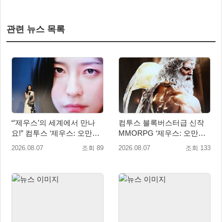
관련 뉴스 목록
“’제우스’의 세계에서 만나
컴투스 블록버스터급 신작
요!” 컴투스 ‘제우스: 오만의
MMORPG ‘제우스: 오만의
신’ 쇼케이스 찾은 배우 박지
신’, 8월 26일 출시!
2026.08.07
조회 89
2026.08.07
조회 133
현