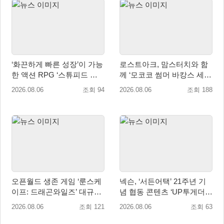
‘화끈하게 빠른 성장’이 가능
로스트아크, 맘스터치와 함
한 액션 RPG ‘스튜피드 네
께 ‘모코코 썸머 바캉스 세
버 다이즈’ 패키지판 예약판
트’ 출시
2026.08.06
조회 94
2026.08.06
조회 188
매 개시
오픈월드 생존 게임 ‘룬스케
넥슨, ‘서든어택’ 21주년 기
이프: 드래곤와일즈’ 대규모
념 협동 콘텐츠 ‘UP투게더’
유저 편의성 개선 및 사이드
업데이트
2026.08.06
조회 121
2026.08.06
조회 63
퀘스트 업데이트