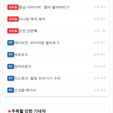
쾅냥 서바이버 : 좀비 쓸어버리기
조회 253
모바일
티니핑 매직 매치
조회 333
모바일
던전 견문록
조회 739
모바일
에이리언: 파이어팀 엘리트 2
조회 307
PC
테로포즈
조회 242
PC
랜치바운드
조회 235
PC
리스토리: 힐링 전자기기 수리
조회 209
PC
스크랩 메카닉
조회 219
PC
🔥
주목할 만한 기대작