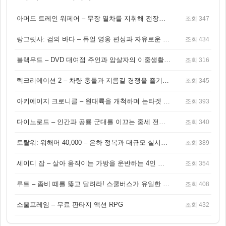
아머드 트레인 워페어 – 무장 열차를 지휘해 전장을 돌파하는 생존 전투 게임
조회 347
랑그릿사: 검의 바다 – 듀얼 영웅 편성과 자유로운 탐험을 결합한 판타지 전략 RPG
조회 434
블랙우드 – DVD 대여점 주인과 암살자의 이중생활을 그린 3인칭 액션 스릴러 게임
조회 316
렉크리에이션 2 – 차량 충돌과 지름길 경쟁을 즐기는 오픈월드 아케이드 레이싱 게임
조회 345
아키에이지 크로니클 – 원대륙을 개척하며 논타겟 전투를 즐기는 오픈월드 MMORPG
조회 393
다이노로드 – 인간과 공룡 군대를 이끄는 중세 전략 액션 RPG
조회 340
토탈워: 워해머 40,000 – 은하 정복과 대규모 실시간 전투가 결합된 전략 게임!
조회 389
셰이디 잡 – 살아 움직이는 가방을 운반하는 4인 협동 물리 어드벤처 게임
조회 354
루트 – 좀비 떼를 뚫고 달려라! 스쿨버스가 유일한 집이 되는 4인 협동 생존 게임
조회 408
소울프레임 – 무료 판타지 액션 RPG
조회 432