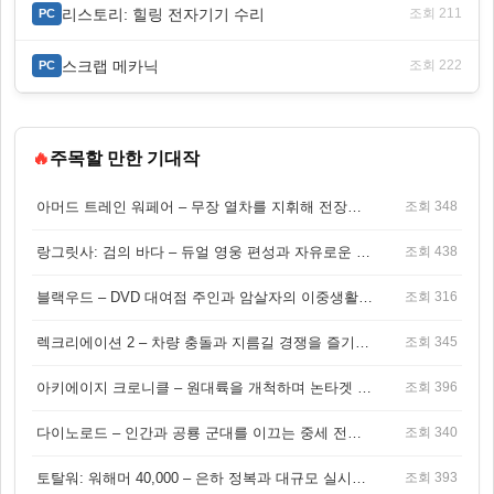
리스토리: 힐링 전자기기 수리
조회 211
PC
스크랩 메카닉
조회 222
PC
🔥
주목할 만한 기대작
아머드 트레인 워페어 – 무장 열차를 지휘해 전장을 돌파하는 생존 전투 게임
조회 348
랑그릿사: 검의 바다 – 듀얼 영웅 편성과 자유로운 탐험을 결합한 판타지 전략 RPG
조회 438
블랙우드 – DVD 대여점 주인과 암살자의 이중생활을 그린 3인칭 액션 스릴러 게임
조회 316
렉크리에이션 2 – 차량 충돌과 지름길 경쟁을 즐기는 오픈월드 아케이드 레이싱 게임
조회 345
아키에이지 크로니클 – 원대륙을 개척하며 논타겟 전투를 즐기는 오픈월드 MMORPG
조회 396
다이노로드 – 인간과 공룡 군대를 이끄는 중세 전략 액션 RPG
조회 340
토탈워: 워해머 40,000 – 은하 정복과 대규모 실시간 전투가 결합된 전략 게임!
조회 393