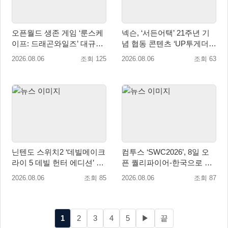
오픈월드 생존 게임 ‘룬스케
넥슨, ‘서든어택’ 21주년 기
이프: 드래곤와일즈’ 대규모
념 협동 콘텐츠 ‘UP투게더’
유저 편의성 개선 및 사이드
업데이트
2026.08.06
조회 125
2026.08.06
조회 63
퀘스트 업데이트
닌텐도 스위치2 ‘데빌메이크
컴투스 ‘SWC2026’, 8일 오
라이 5 데빌 헌터 에디션’ 패
픈 퀄리파이어-한국으로 시
키지 제품 8월 7일 예약판매
즌 개막!
2026.08.06
조회 85
2026.08.06
조회 87
개시
1
2
3
4
5
▶
끝