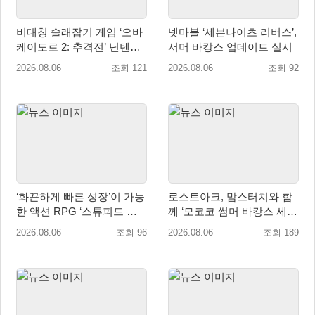
비대칭 술래잡기 게임 ‘오바
넷마블 ‘세븐나이츠 리버스’,
케이도로 2: 추격전’ 닌텐도
서머 바캉스 업데이트 실시
eShop 출시
2026.08.06
조회 121
2026.08.06
조회 92
‘화끈하게 빠른 성장’이 가능
로스트아크, 맘스터치와 함
한 액션 RPG ‘스튜피드 네
께 ‘모코코 썸머 바캉스 세
버 다이즈’ 패키지판 예약판
트’ 출시
2026.08.06
조회 96
2026.08.06
조회 189
매 개시