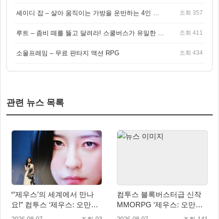
셰이디 잡 – 살아 움직이는 가방을 운반하는 4인 협동 물리 어드벤처 게임
조회 357
루트 – 좀비 떼를 뚫고 달려라! 스쿨버스가 유일한 집이 되는 4인 협동 생존 게임
조회 411
소울프레임 – 무료 판타지 액션 RPG
조회 434
관련 뉴스 목록
“’제우스’의 세계에서 만나
컴투스 블록버스터급 신작
요!” 컴투스 ‘제우스: 오만의
MMORPG ‘제우스: 오만의
신’ 쇼케이스 찾은 배우 박지
신’, 8월 26일 출시!