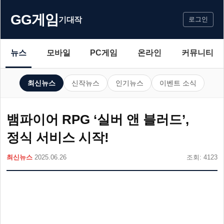
GG게임
기대작
로그인
뉴스
모바일
PC게임
온라인
커뮤니티
최신뉴스
신작뉴스
인기뉴스
이벤트 소식
뱀파이어 RPG ‘실버 앤 블러드’,
정식 서비스 시작!
최신뉴스
2025.06.26
조회: 4123