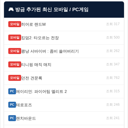
🎮 방금 추가된 최신 모바일 / PC게임
히어로 랜드M
조회 317
모바일
킹덤2: 타오르는 전장
조회 500
모바일
쾅냥 서바이버 : 좀비 쓸어버리기
조회 262
모바일
티니핑 매직 매치
조회 347
모바일
던전 견문록
조회 762
모바일
에이리언: 파이어팀 엘리트 2
조회 315
PC
테로포즈
조회 246
PC
랜치바운드
조회 241
PC