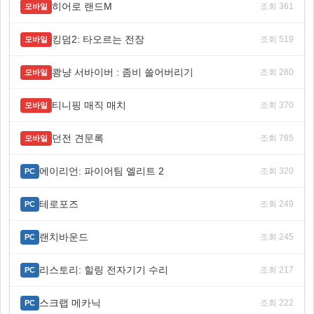
히어로 랜드M
조회 361
모바일
킹덤2: 타오르는 전장
조회 519
모바일
쾅냥 서바이버 : 좀비 쓸어버리기
조회 280
모바일
티니핑 매직 매치
조회 370
모바일
던전 견문록
조회 785
모바일
에이리언: 파이어팀 엘리트 2
조회 320
PC
테로포즈
조회 249
PC
랜치바운드
조회 245
PC
리스토리: 힐링 전자기기 수리
조회 217
PC
스크랩 메카닉
조회 222
PC