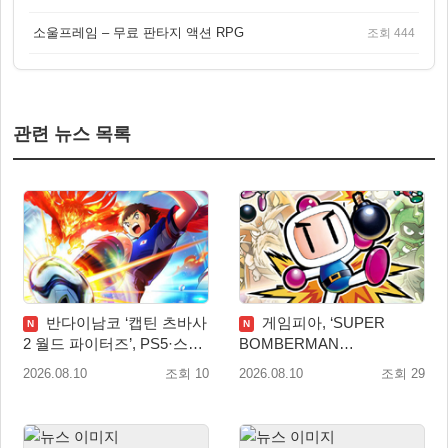
소울프레임 – 무료 판타지 액션 RPG
조회 444
관련 뉴스 목록
반다이남코 ‘캡틴 츠바사
게임피아, ‘SUPER
N
N
2 월드 파이터즈’, PS5·스위
BOMBERMAN
치 패키지 선주문 실시
COLLECTION’ PS5·스위치
2026.08.10
조회 10
2026.08.10
조회 29
패키지 예약판매 실시