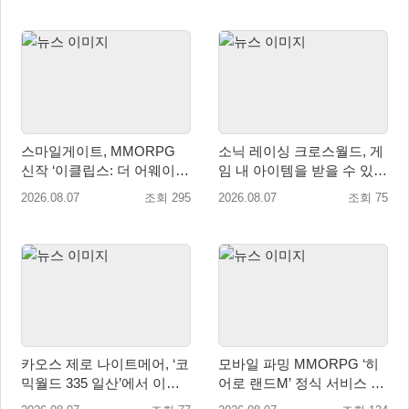
스마일게이트, MMORPG
소닉 레이싱 크로스월드, 게
신작 ‘이클립스: 더 어웨이크
임 내 아이템을 받을 수 있는
닝’ 9월 10일 론칭!
‘레전드 대회 라운드 7’ 개최!
2026.08.07
조회 295
2026.08.07
조회 75
카오스 제로 나이트메어, ‘코
모바일 파밍 MMORPG ‘히
믹월드 335 일산’에서 이용
어로 랜드M’ 정식 서비스 돌
자 소통 예고
입