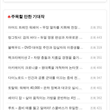
🔥
주목할 만한 기대작
아머드 트레인 워페어 – 무장 열차를 지휘해 전장을 돌파하는 생존 전투 게임
조회 351
랑그릿사: 검의 바다 – 듀얼 영웅 편성과 자유로운 탐험을 결합한 판타지 전략 RPG
조회 443
블랙우드 – DVD 대여점 주인과 암살자의 이중생활을 그린 3인칭 액션 스릴러 게임
조회 319
렉크리에이션 2 – 차량 충돌과 지름길 경쟁을 즐기는 오픈월드 아케이드 레이싱 게임
조회 351
아키에이지 크로니클 – 원대륙을 개척하며 논타겟 전투를 즐기는 오픈월드 MMORPG
조회 400
다이노로드 – 인간과 공룡 군대를 이끄는 중세 전략 액션 RPG
조회 347
토탈워: 워해머 40,000 – 은하 정복과 대규모 실시간 전투가 결합된 전략 게임!
조회 401
셰이디 잡 – 살아 움직이는 가방을 운반하는 4인 협동 물리 어드벤처 게임
조회 362
루트 – 좀비 떼를 뚫고 달려라! 스쿨버스가 유일한 집이 되는 4인 협동 생존 게임
조회 421