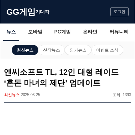
GG게임
기대작
로그인
뉴스
모바일
PC게임
온라인
커뮤니티
최신뉴스
신작뉴스
인기뉴스
이벤트 소식
엔씨소프트 TL, 12인 대형 레이드
‘혼돈 마녀의 제단’ 업데이트
최신뉴스
2025.06.25
조회: 1393