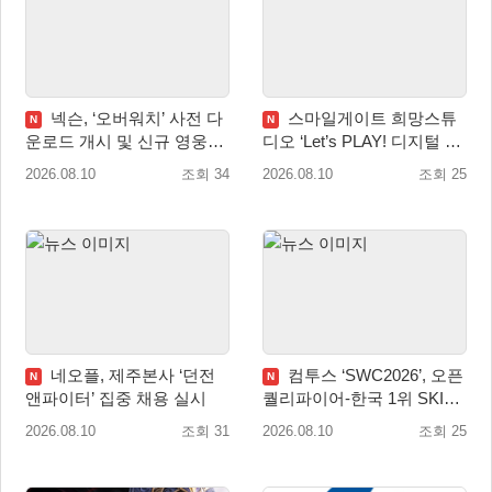
넥슨, ‘오버워치’ 사전 다
스마일게이트 희망스튜
N
N
운로드 개시 및 신규 영웅
디오 ‘Let’s PLAY! 디지털 창
‘디몬(D.Mon)’ 공개!
작 탐험대’ 참여 기관 및 멘
2026.08.10
조회 34
2026.08.10
조회 25
토 모집
네오플, 제주본사 ‘던전
컴투스 ‘SWC2026’, 오픈
N
N
앤파이터’ 집중 채용 실시
퀄리파이어-한국 1위 SKIT
월드 파이널 진출!
2026.08.10
조회 31
2026.08.10
조회 25