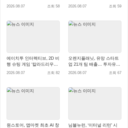
2026.08.07
조회 58
2026.08.07
조회 59
에이치투 인터렉티브, 2D 비
오렌지플래닛, 유망 스타트
행 슈팅 게임 ‘칼라드리우스
업 21개 팀 배출… 투자유치∙
2/다크 엘레멘트’ 올 겨울 전
매출성장 성과 눈길
2026.08.07
조회 82
2026.08.07
조회 67
세계 출시 예정
원스토어, 앱마켓 최초 AI 창
님블뉴런, ‘이터널 리턴’ 시