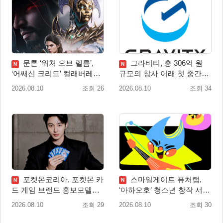
문톤 ‘워처 오브 렐름’,
그라비티, 총 306억 원
N
N
‘어쌔신 크리드’ 컬래버레이
규모의 창사 이래 첫 중간배
션 8월 20일 실시
당 확정
2026.08.10
조회 26
2026.08.10
조회 34
포켓몬코리아, 포켓몬 카
스마일게이트 퓨처랩,
N
N
드 게임 브랜드 홍보모델로
‘아하오호’ 청소년 창작 서포
배우 변우석 선정!
터즈 ‘아크크’ 1기 발족
2026.08.10
조회 29
2026.08.10
조회 30