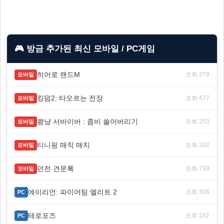
🎮 방금 추가된 최신 모바일 / PC게임
히어로 랜드M
조회 279
모바일
킹덤2: 타오르는 전장
조회 477
모바일
쾅냥 서바이버 : 좀비 쓸어버리기
조회 253
모바일
티니핑 매직 매치
조회 332
모바일
던전 견문록
조회 739
모바일
에이리언: 파이어팀 엘리트 2
조회 306
PC
테로포즈
조회 242
PC