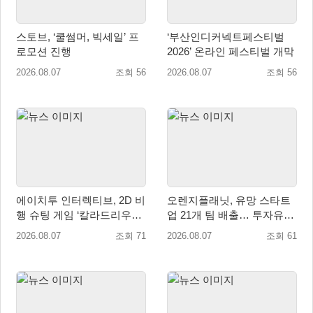
스토브, ‘쿨썸머, 빅세일’ 프
‘부산인디커넥트페스티벌
로모션 진행
2026’ 온라인 페스티벌 개막
2026.08.07
조회 56
2026.08.07
조회 56
에이치투 인터렉티브, 2D 비
오렌지플래닛, 유망 스타트
행 슈팅 게임 ‘칼라드리우스
업 21개 팀 배출… 투자유치∙
2/다크 엘레멘트’ 올 겨울 전
매출성장 성과 눈길
2026.08.07
조회 71
2026.08.07
조회 61
세계 출시 예정