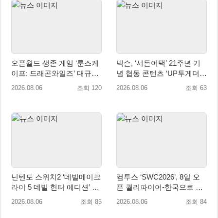
오픈월드 생존 게임 ‘룬스케
넥슨, ‘서든어택’ 21주년 기
이프: 드래곤와일즈’ 대규모
념 협동 콘텐츠 ‘UP투게더’
유저 편의성 개선 및 사이드
업데이트
2026.08.06
조회 120
2026.08.06
조회 63
퀘스트 업데이트
닌텐도 스위치2 ‘데빌메이크
컴투스 ‘SWC2026’, 8일 오
라이 5 데빌 헌터 에디션’ 패
픈 퀄리파이어-한국으로 시
키지 제품 8월 7일 예약판매
즌 개막!
2026.08.06
조회 85
2026.08.06
조회 84
개시