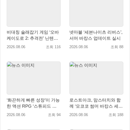
비대칭 술래잡기 게임 ‘오바
넷마블 ‘세븐나이츠 리버스’,
케이도로 2: 추격전’ 닌텐도
서머 바캉스 업데이트 실시
eShop 출시
2026.08.06
조회 116
2026.08.06
조회 88
‘화끈하게 빠른 성장’이 가능
로스트아크, 맘스터치와 함
한 액션 RPG ‘스튜피드 네
께 ‘모코코 썸머 바캉스 세
버 다이즈’ 패키지판 예약판
트’ 출시
2026.08.06
조회 94
2026.08.06
조회 188
매 개시