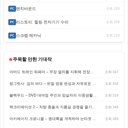
랜치바운드
조회 235
PC
리스토리: 힐링 전자기기 수리
조회 209
PC
스크랩 메카닉
조회 219
PC
🔥
주목할 만한 기대작
아머드 트레인 워페어 – 무장 열차를 지휘해 전장을 돌파하는 생존 전투 게임
조회 347
랑그릿사: 검의 바다 – 듀얼 영웅 편성과 자유로운 탐험을 결합한 판타지 전략 RPG
조회 434
블랙우드 – DVD 대여점 주인과 암살자의 이중생활을 그린 3인칭 액션 스릴러 게임
조회 316
렉크리에이션 2 – 차량 충돌과 지름길 경쟁을 즐기는 오픈월드 아케이드 레이싱 게임
조회 345
아키에이지 크로니클 – 원대륙을 개척하며 논타겟 전투를 즐기는 오픈월드 MMORPG
조회 393