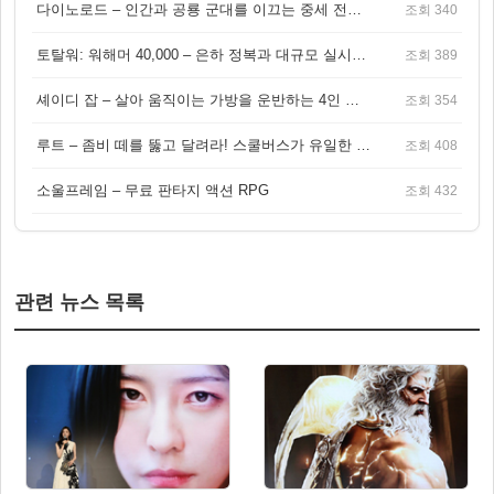
다이노로드 – 인간과 공룡 군대를 이끄는 중세 전략 액션 RPG
조회 340
토탈워: 워해머 40,000 – 은하 정복과 대규모 실시간 전투가 결합된 전략 게임!
조회 389
셰이디 잡 – 살아 움직이는 가방을 운반하는 4인 협동 물리 어드벤처 게임
조회 354
루트 – 좀비 떼를 뚫고 달려라! 스쿨버스가 유일한 집이 되는 4인 협동 생존 게임
조회 408
소울프레임 – 무료 판타지 액션 RPG
조회 432
관련 뉴스 목록