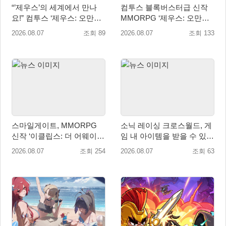
“’제우스’의 세계에서 만나
컴투스 블록버스터급 신작
요!” 컴투스 ‘제우스: 오만의
MMORPG ‘제우스: 오만의
신’ 쇼케이스 찾은 배우 박지
신’, 8월 26일 출시!
2026.08.07
조회 89
2026.08.07
조회 133
현
스마일게이트, MMORPG
소닉 레이싱 크로스월드, 게
신작 ‘이클립스: 더 어웨이크
임 내 아이템을 받을 수 있는
닝’ 9월 10일 론칭!
‘레전드 대회 라운드 7’ 개최!
2026.08.07
조회 254
2026.08.07
조회 63