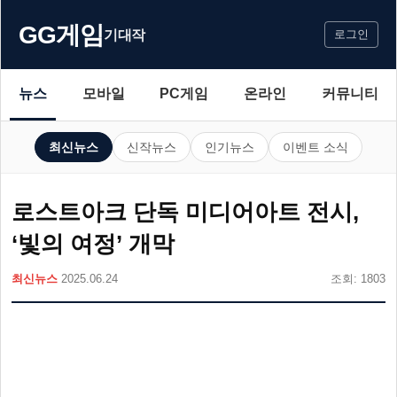
GG게임
기대작
로그인
뉴스
모바일
PC게임
온라인
커뮤니티
최신뉴스
신작뉴스
인기뉴스
이벤트 소식
로스트아크 단독 미디어아트 전시,
‘빛의 여정’ 개막
최신뉴스
2025.06.24
조회: 1803