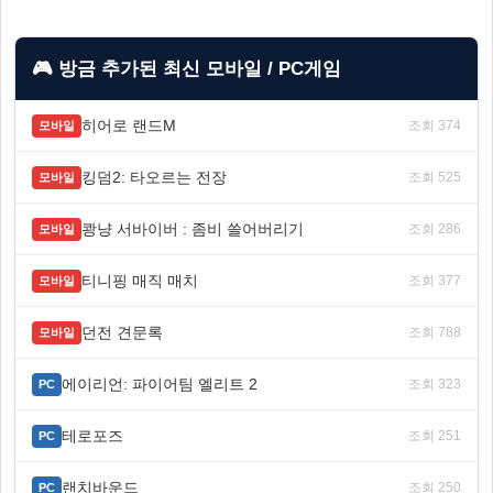
🎮 방금 추가된 최신 모바일 / PC게임
히어로 랜드M
조회 374
모바일
킹덤2: 타오르는 전장
조회 525
모바일
쾅냥 서바이버 : 좀비 쓸어버리기
조회 286
모바일
티니핑 매직 매치
조회 377
모바일
던전 견문록
조회 788
모바일
에이리언: 파이어팀 엘리트 2
조회 323
PC
테로포즈
조회 251
PC
랜치바운드
조회 250
PC