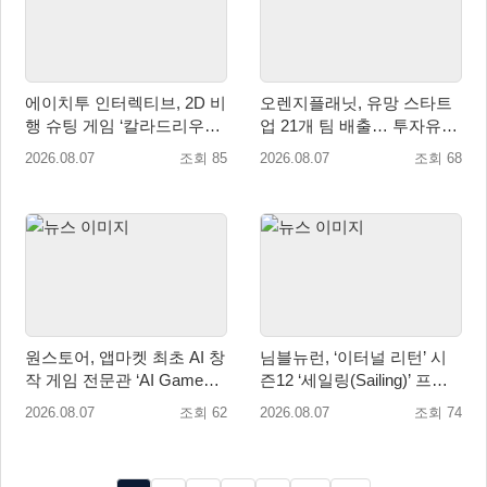
에이치투 인터렉티브, 2D 비
오렌지플래닛, 유망 스타트
행 슈팅 게임 ‘칼라드리우스
업 21개 팀 배출… 투자유치∙
2/다크 엘레멘트’ 올 겨울 전
매출성장 성과 눈길
2026.08.07
조회 85
2026.08.07
조회 68
세계 출시 예정
원스토어, 앱마켓 최초 AI 창
님블뉴런, ‘이터널 리턴’ 시
작 게임 전문관 ‘AI Games’
즌12 ‘세일링(Sailing)’ 프리
오픈
시즌 시작
2026.08.07
조회 62
2026.08.07
조회 74