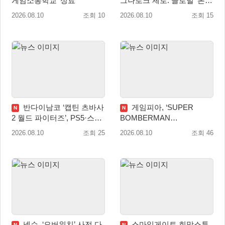
게임소통학교’ 성료
그나로크 제로: 글로벌’ 론칭
전 유저 소통에 주목!
2026.08.10
조회 10
2026.08.10
조회 15
반다이남코 ‘캡틴 츠바사
게임피아, ‘SUPER
N
N
2 월드 파이터즈’, PS5·스위
BOMBERMAN
치 패키지 선주문 실시
COLLECTION’ PS5·스위치
2026.08.10
조회 25
2026.08.10
조회 46
패키지 예약판매 실시
넥슨, ‘오버워치’ 사전 다
스마일게이트 희망스튜
N
N