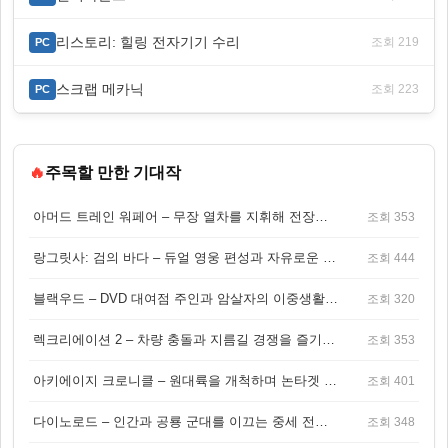
리스토리: 힐링 전자기기 수리
조회 219
PC
스크랩 메카닉
조회 223
PC
🔥
주목할 만한 기대작
아머드 트레인 워페어 – 무장 열차를 지휘해 전장을 돌파하는 생존 전투 게임
조회 353
랑그릿사: 검의 바다 – 듀얼 영웅 편성과 자유로운 탐험을 결합한 판타지 전략 RPG
조회 444
블랙우드 – DVD 대여점 주인과 암살자의 이중생활을 그린 3인칭 액션 스릴러 게임
조회 320
렉크리에이션 2 – 차량 충돌과 지름길 경쟁을 즐기는 오픈월드 아케이드 레이싱 게임
조회 353
아키에이지 크로니클 – 원대륙을 개척하며 논타겟 전투를 즐기는 오픈월드 MMORPG
조회 401
다이노로드 – 인간과 공룡 군대를 이끄는 중세 전략 액션 RPG
조회 348