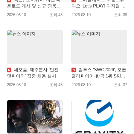
운로드 개시 및 신규 영웅
디오 ‘Let’s PLAY! 디지털 창
‘디몬(D.Mon)’ 공개!
작 탐험대’ 참여 기관 및 멘
2026.08.10
조회 48
2026.08.10
조회 39
토 모집
네오플, 제주본사 ‘던전
컴투스 ‘SWC2026’, 오픈
N
N
앤파이터’ 집중 채용 실시
퀄리파이어-한국 1위 SKIT
월드 파이널 진출!
2026.08.10
조회 45
2026.08.10
조회 37