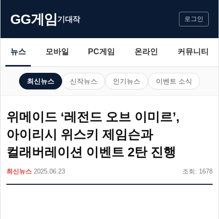
GG게임
기대작
로그인
뉴스
모바일
PC게임
온라인
커뮤니티
최신뉴스
신작뉴스
인기뉴스
이벤트 소식
위메이드 ‘레전드 오브 이미르’,
아이리시 위스키 제임슨과
컬래버레이션 이벤트 2탄 진행
최신뉴스
2025.06.23
조회: 1678