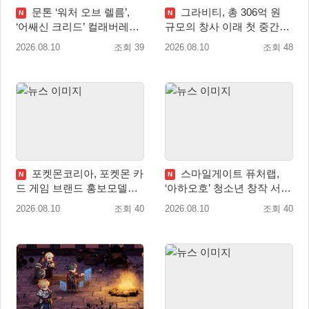
문톤 ‘워처 오브 렐름’,
그라비티, 총 306억 원
N
N
‘어쌔신 크리드’ 컬래버레이
규모의 창사 이래 첫 중간배
션 8월 20일 실시
당 확정
2026.08.10
조회 39
2026.08.10
조회 48
포켓몬코리아, 포켓몬 카
스마일게이트 퓨처랩,
N
N
드 게임 브랜드 홍보모델로
‘아하오호’ 청소년 창작 서포
배우 변우석 선정!
터즈 ‘아크크’ 1기 발족
2026.08.10
조회 40
2026.08.10
조회 40