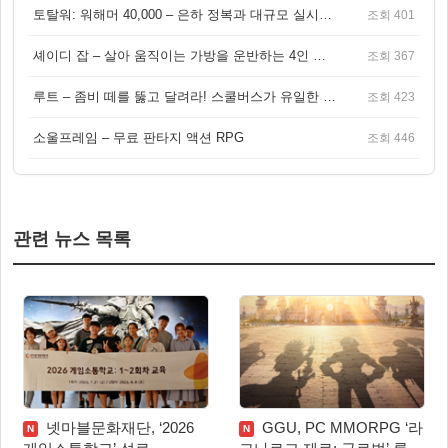
토탈워: 워해머 40,000 – 은하 정복과 대규모 실시간 전투가 결합된 전략 게임!
조회 401
셰이디 잡 – 살아 움직이는 가방을 운반하는 4인 협동 물리 어드벤처 게임
조회 367
루트 – 좀비 떼를 뚫고 달려라! 스쿨버스가 유일한 집이 되는 4인 협동 생존 게임
조회 423
소울프레임 – 무료 판타지 액션 RPG
조회 446
관련 뉴스 목록
넷마블문화재단, ‘2026
GGU, PC MMORPG ‘라
N
N