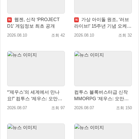
웹젠, 신작 ‘PROJECT
가상 아이돌 원조, ‘러브
N
N
D1’ 게임정보 최초 공개
라이브!’ 15주년 기념 오케스
트라 콘서트 10월 5일 서울
2026.08.10
조회 42
2026.08.10
조회 32
개최
“’제우스’의 세계에서 만나
컴투스 블록버스터급 신작
요!” 컴투스 ‘제우스: 오만의
MMORPG ‘제우스: 오만의
신’ 쇼케이스 찾은 배우 박지
신’, 8월 26일 출시!
2026.08.07
조회 97
2026.08.07
조회 150
현