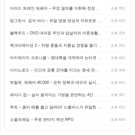
아머드 트레인 워페어 – 무장 열차를 지휘해 전장을 돌파하는 생존 전투 게임
조회 352
랑그릿사: 검의 바다 – 듀얼 영웅 편성과 자유로운 탐험을 결합한 판타지 전략 RPG
조회 443
블랙우드 – DVD 대여점 주인과 암살자의 이중생활을 그린 3인칭 액션 스릴러 게임
조회 320
렉크리에이션 2 – 차량 충돌과 지름길 경쟁을 즐기는 오픈월드 아케이드 레이싱 게임
조회 351
아키에이지 크로니클 – 원대륙을 개척하며 논타겟 전투를 즐기는 오픈월드 MMORPG
조회 401
다이노로드 – 인간과 공룡 군대를 이끄는 중세 전략 액션 RPG
조회 348
토탈워: 워해머 40,000 – 은하 정복과 대규모 실시간 전투가 결합된 전략 게임!
조회 401
셰이디 잡 – 살아 움직이는 가방을 운반하는 4인 협동 물리 어드벤처 게임
조회 367
루트 – 좀비 떼를 뚫고 달려라! 스쿨버스가 유일한 집이 되는 4인 협동 생존 게임
조회 422
소울프레임 – 무료 판타지 액션 RPG
조회 444