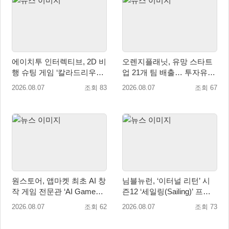
에이치투 인터렉티브, 2D 비
오렌지플래닛, 유망 스타트
행 슈팅 게임 ‘칼라드리우스
업 21개 팀 배출… 투자유치∙
2/다크 엘레멘트’ 올 겨울 전
매출성장 성과 눈길
2026.08.07
조회 83
2026.08.07
조회 67
세계 출시 예정
원스토어, 앱마켓 최초 AI 창
님블뉴런, ‘이터널 리턴’ 시
작 게임 전문관 ‘AI Games’
즌12 ‘세일링(Sailing)’ 프리
오픈
시즌 시작
2026.08.07
조회 62
2026.08.07
조회 73