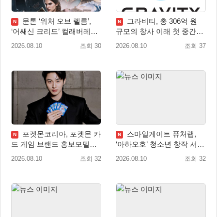
문톤 ‘워처 오브 렐름’,
그라비티, 총 306억 원
N
N
‘어쌔신 크리드’ 컬래버레이
규모의 창사 이래 첫 중간배
션 8월 20일 실시
당 확정
2026.08.10
조회 30
2026.08.10
조회 37
포켓몬코리아, 포켓몬 카
스마일게이트 퓨처랩,
N
N
드 게임 브랜드 홍보모델로
‘아하오호’ 청소년 창작 서포
배우 변우석 선정!
터즈 ‘아크크’ 1기 발족
2026.08.10
조회 32
2026.08.10
조회 32