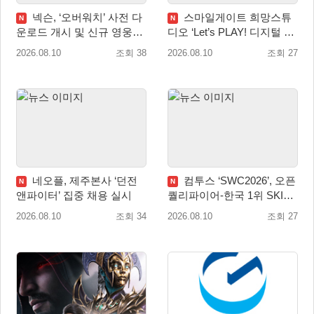
넥슨, ‘오버워치’ 사전 다
스마일게이트 희망스튜
N
N
운로드 개시 및 신규 영웅
디오 ‘Let’s PLAY! 디지털 창
‘디몬(D.Mon)’ 공개!
작 탐험대’ 참여 기관 및 멘
2026.08.10
조회 38
2026.08.10
조회 27
토 모집
네오플, 제주본사 ‘던전
컴투스 ‘SWC2026’, 오픈
N
N
앤파이터’ 집중 채용 실시
퀄리파이어-한국 1위 SKIT
월드 파이널 진출!
2026.08.10
조회 34
2026.08.10
조회 27