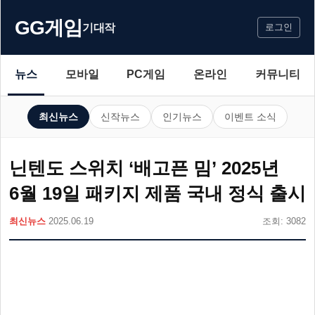
GG게임
기대작
로그인
뉴스
모바일
PC게임
온라인
커뮤니티
최신뉴스
신작뉴스
인기뉴스
이벤트 소식
닌텐도 스위치 ‘배고픈 밈’ 2025년
6월 19일 패키지 제품 국내 정식 출시
최신뉴스
2025.06.19
조회: 3082