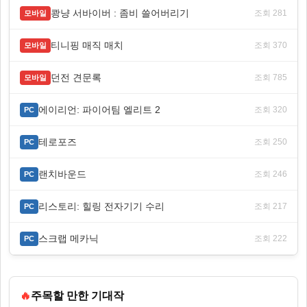
쾅냥 서바이버 : 좀비 쓸어버리기
조회 281
모바일
티니핑 매직 매치
조회 370
모바일
던전 견문록
조회 785
모바일
에이리언: 파이어팀 엘리트 2
조회 320
PC
테로포즈
조회 250
PC
랜치바운드
조회 246
PC
리스토리: 힐링 전자기기 수리
조회 217
PC
스크랩 메카닉
조회 222
PC
🔥
주목할 만한 기대작