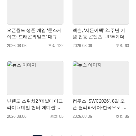
오픈월드 생존 게임 ‘룬스케
넥슨, ‘서든어택’ 21주년 기
이프: 드래곤와일즈’ 대규모
념 협동 콘텐츠 ‘UP투게더’
유저 편의성 개선 및 사이드
업데이트
2026.08.06
조회 122
2026.08.06
조회 63
퀘스트 업데이트
닌텐도 스위치2 ‘데빌메이크
컴투스 ‘SWC2026’, 8일 오
라이 5 데빌 헌터 에디션’ 패
픈 퀄리파이어-한국으로 시
키지 제품 8월 7일 예약판매
즌 개막!
2026.08.06
조회 85
2026.08.06
조회 85
개시