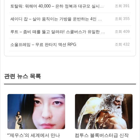
토탈워: 워해머 40,000 – 은하 정복과 대규모 실시간 전투가 결합된 전략 게임!
조회 391
셰이디 잡 – 살아 움직이는 가방을 운반하는 4인 협동 물리 어드벤처 게임
조회 355
루트 – 좀비 떼를 뚫고 달려라! 스쿨버스가 유일한 집이 되는 4인 협동 생존 게임
조회 409
소울프레임 – 무료 판타지 액션 RPG
조회 432
관련 뉴스 목록
“’제우스’의 세계에서 만나
컴투스 블록버스터급 신작