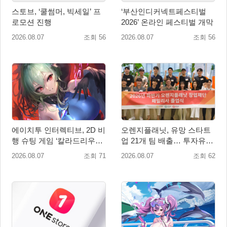
스토브, ‘쿨썸머, 빅세일’ 프
‘부산인디커넥트페스티벌
로모션 진행
2026’ 온라인 페스티벌 개막
2026.08.07
조회 56
2026.08.07
조회 56
에이치투 인터렉티브, 2D 비
오렌지플래닛, 유망 스타트
행 슈팅 게임 ‘칼라드리우스
업 21개 팀 배출… 투자유치∙
2/다크 엘레멘트’ 올 겨울 전
매출성장 성과 눈길
2026.08.07
조회 71
2026.08.07
조회 62
세계 출시 예정