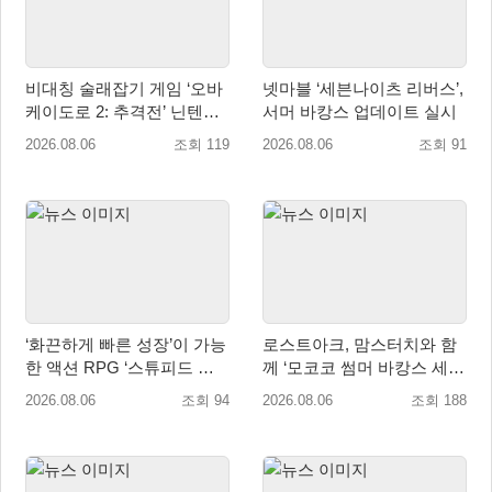
비대칭 술래잡기 게임 ‘오바
넷마블 ‘세븐나이츠 리버스’,
케이도로 2: 추격전’ 닌텐도
서머 바캉스 업데이트 실시
eShop 출시
2026.08.06
조회 119
2026.08.06
조회 91
‘화끈하게 빠른 성장’이 가능
로스트아크, 맘스터치와 함
한 액션 RPG ‘스튜피드 네
께 ‘모코코 썸머 바캉스 세
버 다이즈’ 패키지판 예약판
트’ 출시
2026.08.06
조회 94
2026.08.06
조회 188
매 개시