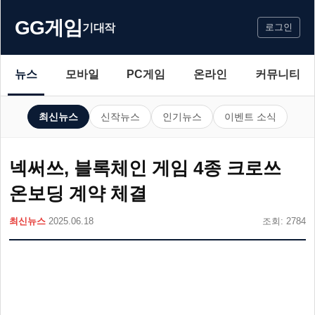
GG게임
기대작
로그인
뉴스
모바일
PC게임
온라인
커뮤니티
최신뉴스
신작뉴스
인기뉴스
이벤트 소식
넥써쓰, 블록체인 게임 4종 크로쓰
온보딩 계약 체결
최신뉴스
2025.06.18
조회: 2784