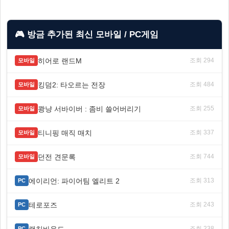
🎮 방금 추가된 최신 모바일 / PC게임
히어로 랜드M
조회 294
모바일
킹덤2: 타오르는 전장
조회 484
모바일
쾅냥 서바이버 : 좀비 쓸어버리기
조회 255
모바일
티니핑 매직 매치
조회 337
모바일
던전 견문록
조회 744
모바일
에이리언: 파이어팀 엘리트 2
조회 313
PC
테로포즈
조회 243
PC
랜치바운드
조회 238
PC