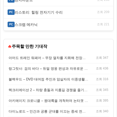
리스토리: 힐링 전자기기 수리
조회 209
PC
스크랩 메카닉
조회 221
PC
🔥
주목할 만한 기대작
아머드 트레인 워페어 – 무장 열차를 지휘해 전장을 돌파하는 생존 전투 게임
조회 347
랑그릿사: 검의 바다 – 듀얼 영웅 편성과 자유로운 탐험을 결합한 판타지 전략 RPG
조회 436
블랙우드 – DVD 대여점 주인과 암살자의 이중생활을 그린 3인칭 액션 스릴러 게임
조회 316
렉크리에이션 2 – 차량 충돌과 지름길 경쟁을 즐기는 오픈월드 아케이드 레이싱 게임
조회 345
아키에이지 크로니클 – 원대륙을 개척하며 논타겟 전투를 즐기는 오픈월드 MMORPG
조회 395
다이노로드 – 인간과 공룡 군대를 이끄는 중세 전략 액션 RPG
조회 340