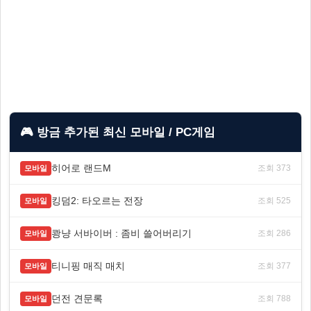
🎮 방금 추가된 최신 모바일 / PC게임
히어로 랜드M
조회 373
모바일
킹덤2: 타오르는 전장
조회 525
모바일
쾅냥 서바이버 : 좀비 쓸어버리기
조회 286
모바일
티니핑 매직 매치
조회 377
모바일
던전 견문록
조회 788
모바일