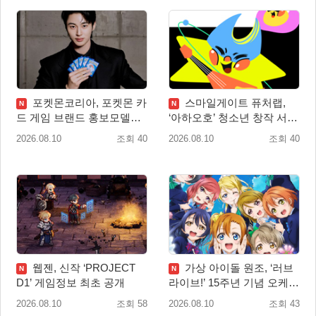
포켓몬코리아, 포켓몬 카
스마일게이트 퓨처랩,
N
N
드 게임 브랜드 홍보모델로
‘아하오호’ 청소년 창작 서포
배우 변우석 선정!
터즈 ‘아크크’ 1기 발족
2026.08.10
조회 40
2026.08.10
조회 40
웹젠, 신작 ‘PROJECT
가상 아이돌 원조, ‘러브
N
N
D1’ 게임정보 최초 공개
라이브!’ 15주년 기념 오케스
트라 콘서트 10월 5일 서울
2026.08.10
조회 58
2026.08.10
조회 43
개최