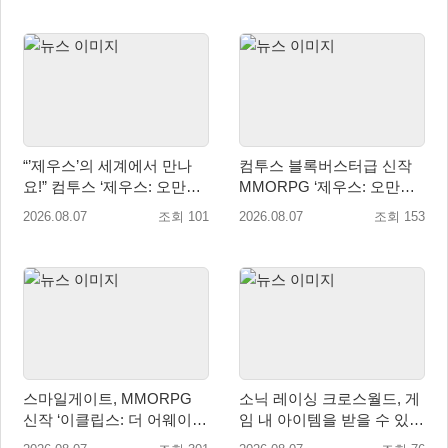
“’제우스’의 세계에서 만나
컴투스 블록버스터급 신작
요!” 컴투스 ‘제우스: 오만의
MMORPG ‘제우스: 오만의
신’ 쇼케이스 찾은 배우 박지
신’, 8월 26일 출시!
2026.08.07
조회 101
2026.08.07
조회 153
현
스마일게이트, MMORPG
소닉 레이싱 크로스월드, 게
신작 ‘이클립스: 더 어웨이크
임 내 아이템을 받을 수 있는
닝’ 9월 10일 론칭!
‘레전드 대회 라운드 7’ 개최!