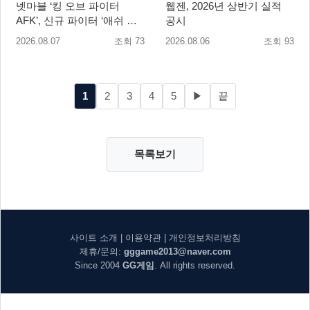
넷마블 ‘킹 오브 파이터
웹젠, 2026년 상반기 실적
AFK’, 신규 파이터 ‘애쉬 크
공시
림존’ 업데이트
2026.08.07
조회 73
2026.08.06
조회 93
1
2
3
4
5
▶
끝
목록보기
사이트 소개
|
이용약관
|
개인정보처리방침
제휴/문의:
gggame2013@naver.com
Since 2004
GG게임
. All rights reserved.