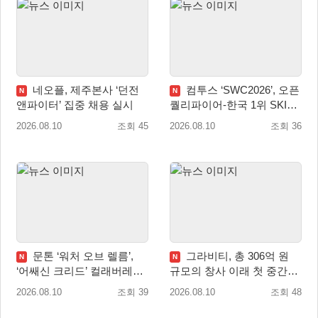
네오플, 제주본사 ‘던전
컴투스 ‘SWC2026’, 오픈
N
N
앤파이터’ 집중 채용 실시
퀄리파이어-한국 1위 SKIT
월드 파이널 진출!
2026.08.10
조회 45
2026.08.10
조회 36
문톤 ‘워처 오브 렐름’,
그라비티, 총 306억 원
N
N
‘어쌔신 크리드’ 컬래버레이
규모의 창사 이래 첫 중간배
션 8월 20일 실시
당 확정
2026.08.10
조회 39
2026.08.10
조회 48