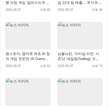
행 슈팅 게임 ‘칼라드리우스
업 21개 팀 배출… 투자유치∙
2/다크 엘레멘트’ 올 겨울 전
매출성장 성과 눈길
2026.08.07
조회 85
2026.08.07
조회 68
세계 출시 예정
원스토어, 앱마켓 최초 AI 창
님블뉴런, ‘이터널 리턴’ 시
작 게임 전문관 ‘AI Games’
즌12 ‘세일링(Sailing)’ 프리
오픈
시즌 시작
2026.08.07
조회 62
2026.08.07
조회 74