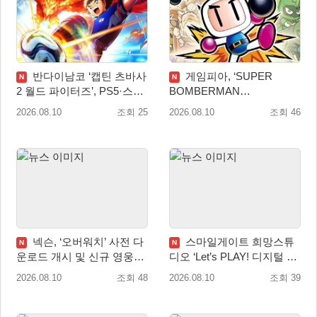
반다이남코 ‘캡틴 츠바사
게임피아, ‘SUPER
N
N
2 월드 파이터즈’, PS5·스위
BOMBERMAN
치 패키지 선주문 실시
COLLECTION’ PS5·스위치
2026.08.10
조회 25
2026.08.10
조회 46
패키지 예약판매 실시
넥슨, ‘오버워치’ 사전 다
스마일게이트 희망스튜
N
N
운로드 개시 및 신규 영웅
디오 ‘Let’s PLAY! 디지털 창
‘디몬(D.Mon)’ 공개!
작 탐험대’ 참여 기관 및 멘
2026.08.10
조회 48
2026.08.10
조회 39
토 모집