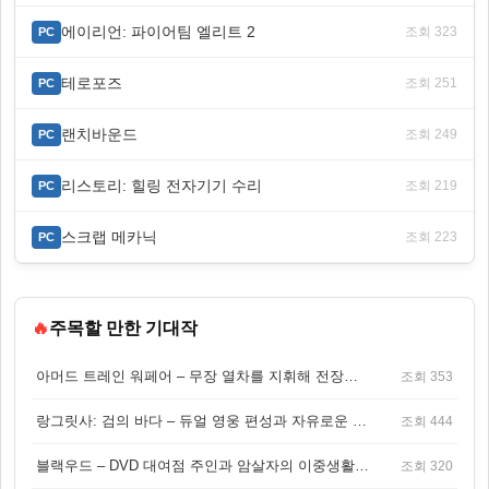
에이리언: 파이어팀 엘리트 2
조회 323
PC
테로포즈
조회 251
PC
랜치바운드
조회 249
PC
리스토리: 힐링 전자기기 수리
조회 219
PC
스크랩 메카닉
조회 223
PC
🔥
주목할 만한 기대작
아머드 트레인 워페어 – 무장 열차를 지휘해 전장을 돌파하는 생존 전투 게임
조회 353
랑그릿사: 검의 바다 – 듀얼 영웅 편성과 자유로운 탐험을 결합한 판타지 전략 RPG
조회 444
블랙우드 – DVD 대여점 주인과 암살자의 이중생활을 그린 3인칭 액션 스릴러 게임
조회 320