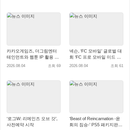
카카오게임즈, 더그림엔터
넥슨, ‘FC 모바일’ 글로벌 대
테인먼트와 웹툰 IP 활용 게
회 ‘FC 프로 모바일 미드 시
임 개발 및 서비스 업무협약
즌 플레이오프’ 한국 대표 출
2026.08.04
조회 69
2026.08.04
조회 61
체결
전!
‘로그W: 리메인즈 오브 갓’,
‘Beast of Reincarnation -윤
사전예약 시작
회의 짐승-’ PS5 패키지판 8