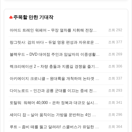
🔥
주목할 만한 기대작
아머드 트레인 워페어 – 무장 열차를 지휘해 전장을 돌파하는 생존 전투 게임
조회 292
랑그릿사: 검의 바다 – 듀얼 영웅 편성과 자유로운 탐험을 결합한 판타지 전략 RPG
조회 377
블랙우드 – DVD 대여점 주인과 암살자의 이중생활을 그린 3인칭 액션 스릴러 게임
조회 269
렉크리에이션 2 – 차량 충돌과 지름길 경쟁을 즐기는 오픈월드 아케이드 레이싱 게임
조회 306
아키에이지 크로니클 – 원대륙을 개척하며 논타겟 전투를 즐기는 오픈월드 MMORPG
조회 337
다이노로드 – 인간과 공룡 군대를 이끄는 중세 전략 액션 RPG
조회 293
토탈워: 워해머 40,000 – 은하 정복과 대규모 실시간 전투가 결합된 전략 게임!
조회 341
셰이디 잡 – 살아 움직이는 가방을 운반하는 4인 협동 물리 어드벤처 게임
조회 296
루트 – 좀비 떼를 뚫고 달려라! 스쿨버스가 유일한 집이 되는 4인 협동 생존 게임
조회 364