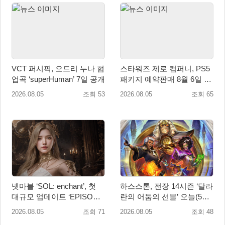
VCT 퍼시픽, 오드리 누나 협
스타워즈 제로 컴퍼니, PS5
업곡 ‘superHuman’ 7일 공개
패키지 예약판매 8월 6일 시
작... 8월 27일 국내 정식 발
2026.08.05
조회 53
2026.08.05
조회 65
매
넷마블 ‘SOL: enchant’, 첫
하스스톤, 전장 14시즌 ‘달라
대규모 업데이트 ‘EPISODE
란의 어둠의 선물’ 오늘(5일)
01. GENESIS: 신의 전장’ 사
시작!
2026.08.05
조회 71
2026.08.05
조회 48
전등록 실시