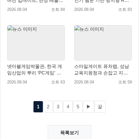
버전 업데이트, 한정 레플리
인기 웹툰 기반 방치형 RPG
카 ‘겔피인’ 등장
로 글로벌 정식 출시
2026.08.04
조회 84
2026.08.04
조회 83
넷마블게임박물관, 한국 게
스마일게이트 퓨처랩, 성남
임산업의 뿌리 ‘PC게임’ 상
교육지원청과 손잡고 지역
설전시로 재조명
협력 학생교육 프로그램 개
2026.08.04
조회 63
2026.08.04
조회 59
설
1
2
3
4
5
▶
끝
목록보기