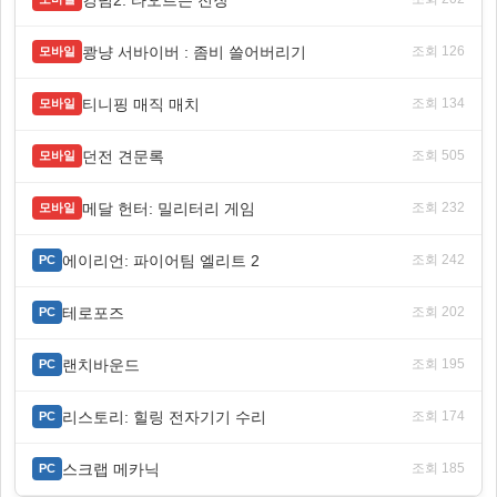
쾅냥 서바이버 : 좀비 쓸어버리기
조회 126
모바일
티니핑 매직 매치
조회 134
모바일
던전 견문록
조회 505
모바일
메달 헌터: 밀리터리 게임
조회 232
모바일
에이리언: 파이어팀 엘리트 2
조회 242
PC
테로포즈
조회 202
PC
랜치바운드
조회 195
PC
리스토리: 힐링 전자기기 수리
조회 174
PC
스크랩 메카닉
조회 185
PC