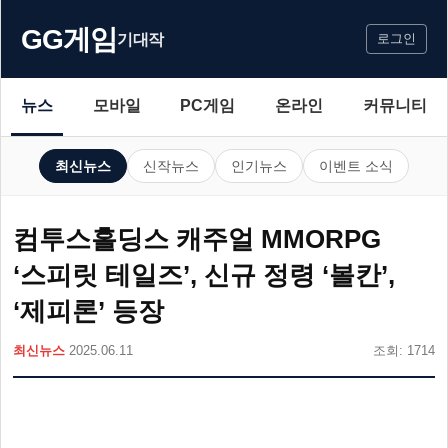
GG게임
기대작
로그인
뉴스
모바일
PC게임
온라인
커뮤니티
최신뉴스
신작뉴스
인기뉴스
이벤트 소식
컴투스홀딩스 캐주얼 MMORPG
‘스피릿 테일즈’, 신규 정령 ‘볼칸’,
‘제피론’ 등장
최신뉴스
2025.06.11
조회: 1714