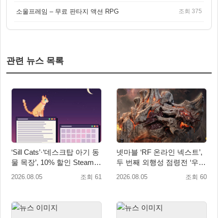
소울프레임 – 무료 판타지 액션 RPG
조회 375
관련 뉴스 목록
‘Sill Cats’·‘데스크탑 아기 동
넷마블 ‘RF 온라인 넥스트’,
물 목장’, 10% 할인 Steam
두 번째 외행성 점령전 ‘우샤
번들 판매
스 워존’ 등 업데이트 실시
2026.08.05
조회 61
2026.08.05
조회 60