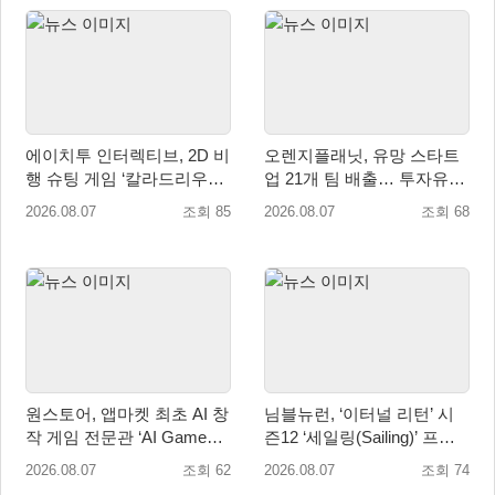
에이치투 인터렉티브, 2D 비
오렌지플래닛, 유망 스타트
행 슈팅 게임 ‘칼라드리우스
업 21개 팀 배출… 투자유치∙
2/다크 엘레멘트’ 올 겨울 전
매출성장 성과 눈길
2026.08.07
조회 85
2026.08.07
조회 68
세계 출시 예정
원스토어, 앱마켓 최초 AI 창
님블뉴런, ‘이터널 리턴’ 시
작 게임 전문관 ‘AI Games’
즌12 ‘세일링(Sailing)’ 프리
오픈
시즌 시작
2026.08.07
조회 62
2026.08.07
조회 74