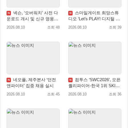
넥슨, ‘오버워치’ 사전 다
스마일게이트 희망스튜
N
N
운로드 개시 및 신규 영웅
디오 ‘Let’s PLAY! 디지털 창
‘디몬(D.Mon)’ 공개!
작 탐험대’ 참여 기관 및 멘
2026.08.10
조회 48
2026.08.10
조회 39
토 모집
네오플, 제주본사 ‘던전
컴투스 ‘SWC2026’, 오픈
N
N
앤파이터’ 집중 채용 실시
퀄리파이어-한국 1위 SKIT
월드 파이널 진출!
2026.08.10
조회 45
2026.08.10
조회 36