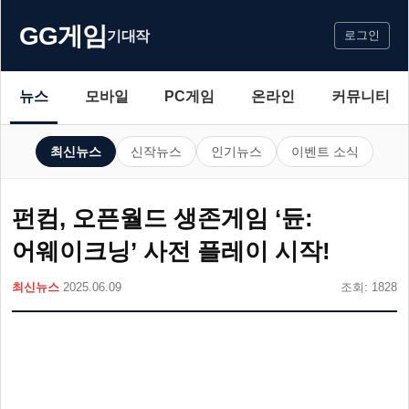
GG게임
기대작
로그인
뉴스
모바일
PC게임
온라인
커뮤니티
최신뉴스
신작뉴스
인기뉴스
이벤트 소식
펀컴, 오픈월드 생존게임 ‘듄:
어웨이크닝’ 사전 플레이 시작!
최신뉴스
2025.06.09
조회: 1828