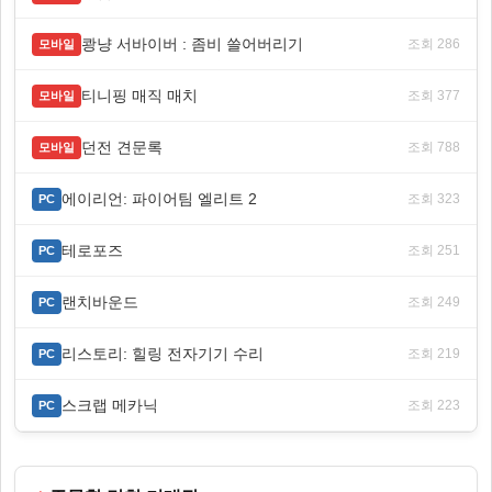
쾅냥 서바이버 : 좀비 쓸어버리기
조회 286
모바일
티니핑 매직 매치
조회 377
모바일
던전 견문록
조회 788
모바일
에이리언: 파이어팀 엘리트 2
조회 323
PC
테로포즈
조회 251
PC
랜치바운드
조회 249
PC
리스토리: 힐링 전자기기 수리
조회 219
PC
스크랩 메카닉
조회 223
PC