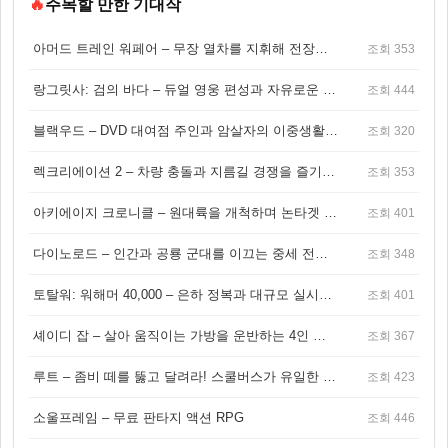
🔥
주목할 만한 기대작
아머드 트레인 워페어 – 무장 열차를 지휘해 전장을 돌파하는 생존 전투 게임
조회 353
랑그릿사: 검의 바다 – 듀얼 영웅 편성과 자유로운 탐험을 결합한 판타지 전략 RPG
조회 444
블랙우드 – DVD 대여점 주인과 암살자의 이중생활을 그린 3인칭 액션 스릴러 게임
조회 320
렉크리에이션 2 – 차량 충돌과 지름길 경쟁을 즐기는 오픈월드 아케이드 레이싱 게임
조회 353
아키에이지 크로니클 – 원대륙을 개척하며 논타겟 전투를 즐기는 오픈월드 MMORPG
조회 401
다이노로드 – 인간과 공룡 군대를 이끄는 중세 전략 액션 RPG
조회 348
토탈워: 워해머 40,000 – 은하 정복과 대규모 실시간 전투가 결합된 전략 게임!
조회 401
셰이디 잡 – 살아 움직이는 가방을 운반하는 4인 협동 물리 어드벤처 게임
조회 367
루트 – 좀비 떼를 뚫고 달려라! 스쿨버스가 유일한 집이 되는 4인 협동 생존 게임
조회 423
소울프레임 – 무료 판타지 액션 RPG
조회 446