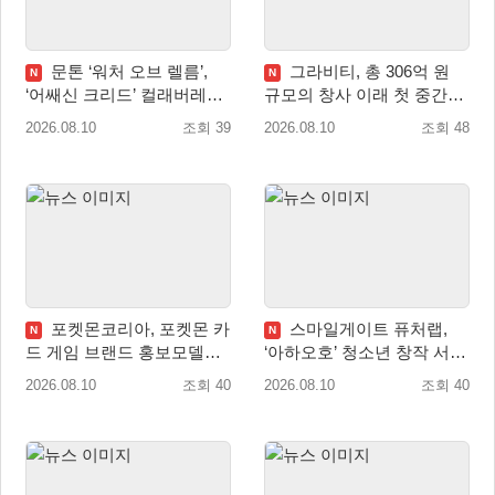
문톤 ‘워처 오브 렐름’,
그라비티, 총 306억 원
N
N
‘어쌔신 크리드’ 컬래버레이
규모의 창사 이래 첫 중간배
션 8월 20일 실시
당 확정
2026.08.10
조회 39
2026.08.10
조회 48
포켓몬코리아, 포켓몬 카
스마일게이트 퓨처랩,
N
N
드 게임 브랜드 홍보모델로
‘아하오호’ 청소년 창작 서포
배우 변우석 선정!
터즈 ‘아크크’ 1기 발족
2026.08.10
조회 40
2026.08.10
조회 40