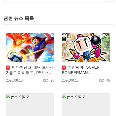
관련 뉴스 목록
반다이남코 ‘캡틴 츠바사
게임피아, ‘SUPER
N
N
2 월드 파이터즈’, PS5·스위
BOMBERMAN
치 패키지 선주문 실시
COLLECTION’ PS5·스위치
2026.08.10
조회 25
2026.08.10
조회 46
패키지 예약판매 실시