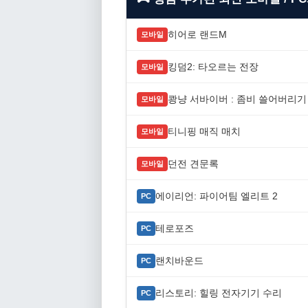
히어로 랜드M
모바일
킹덤2: 타오르는 전장
모바일
쾅냥 서바이버 : 좀비 쓸어버리기
모바일
티니핑 매직 매치
모바일
던전 견문록
모바일
에이리언: 파이어팀 엘리트 2
PC
테로포즈
PC
랜치바운드
PC
리스토리: 힐링 전자기기 수리
PC