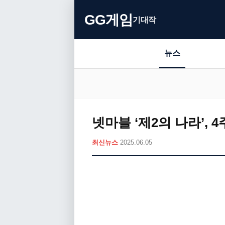
GG게임
기대작
뉴스
넷마블 ‘제2의 나라’,
최신뉴스
2025.06.05