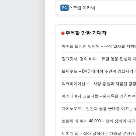
스크랩 메카닉
PC
🔥
주목할 만한 기대작
아머드 트레인 워페어 – 무장 열차를 지휘
랑그릿사: 검의 바다 – 듀얼 영웅 편성과 
블랙우드 – DVD 대여점 주인과 암살자의
렉크리에이션 2 – 차량 충돌과 지름길 경
아키에이지 크로니클 – 원대륙을 개척하며
다이노로드 – 인간과 공룡 군대를 이끄는 중
토탈워: 워해머 40,000 – 은하 정복과 
셰이디 잡 – 살아 움직이는 가방을 운반하