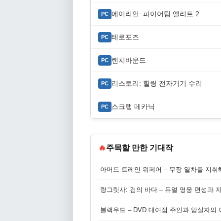
에이리언: 파이어팀 엘리트 2
PC
테로포즈
PC
랜치바운드
PC
리스토리: 힐링 전자기기 수리
PC
스크랩 메카닉
PC
🔥
주목할 만한 기대작
아머드 트레인 워페어 – 무장 열차를 지휘
랑그릿사: 검의 바다 – 듀얼 영웅 편성과 
블랙우드 – DVD 대여점 주인과 암살자의