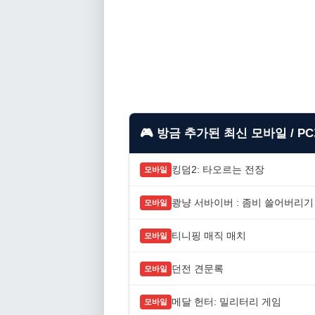
🎮 방금 추가된 최신 모바일 / P
킹덤2: 타오르는 전장
모바일
쾅냥 서바이버 : 좀비 쓸어버리기
모바일
티니핑 매직 매치
모바일
던전 견문록
모바일
메달 헌터: 밀리터리 게임
모바일