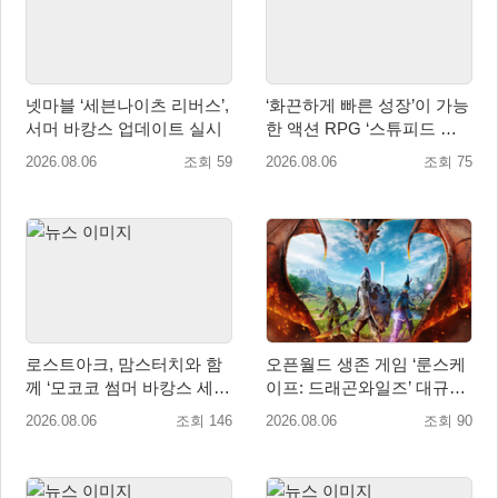
넷마블 ‘세븐나이츠 리버스’,
‘화끈하게 빠른 성장’이 가능
서머 바캉스 업데이트 실시
한 액션 RPG ‘스튜피드 네
버 다이즈’ 패키지판 예약판
2026.08.06
조회 59
2026.08.06
조회 75
매 개시
로스트아크, 맘스터치와 함
오픈월드 생존 게임 ‘룬스케
께 ‘모코코 썸머 바캉스 세
이프: 드래곤와일즈’ 대규모
트’ 출시
유저 편의성 개선 및 사이드
2026.08.06
조회 146
2026.08.06
조회 90
퀘스트 업데이트