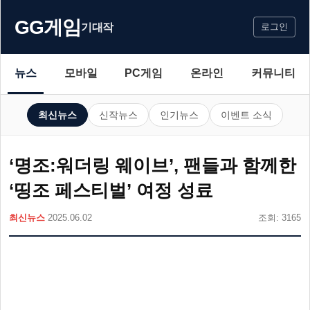
GG게임
기대작
로그인
뉴스
모바일
PC게임
온라인
커뮤니티
최신뉴스
신작뉴스
인기뉴스
이벤트 소식
‘명조:워더링 웨이브’, 팬들과 함께한
‘띵조 페스티벌’ 여정 성료
최신뉴스
2025.06.02
조회: 3165