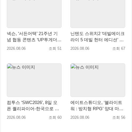
넥슨, ‘서든어택’ 21주년 기
닌텐도 스위치2 ‘데빌메이크
념 협동 콘텐츠 ‘UP투게더’
라이 5 데빌 헌터 에디션’ 패
업데이트
키지 제품 8월 7일 예약판매
2026.08.06
조회 51
2026.08.06
조회 67
개시
컴투스 ‘SWC2026’, 8일 오
에이트스튜디오, ‘블라이트
픈 퀄리파이어-한국으로 시
워 : 방치형 RPG’ 양대 마켓
즌 개막!
인기 순위 1위 달성
2026.08.06
조회 60
2026.08.06
조회 56