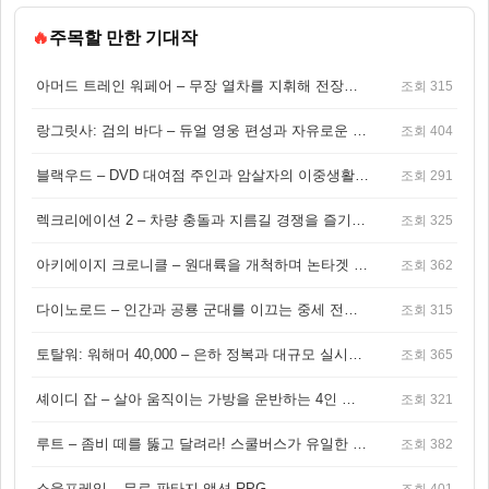
🔥
주목할 만한 기대작
아머드 트레인 워페어 – 무장 열차를 지휘해 전장을 돌파하는 생존 전투 게임
조회 315
랑그릿사: 검의 바다 – 듀얼 영웅 편성과 자유로운 탐험을 결합한 판타지 전략 RPG
조회 404
블랙우드 – DVD 대여점 주인과 암살자의 이중생활을 그린 3인칭 액션 스릴러 게임
조회 291
렉크리에이션 2 – 차량 충돌과 지름길 경쟁을 즐기는 오픈월드 아케이드 레이싱 게임
조회 325
아키에이지 크로니클 – 원대륙을 개척하며 논타겟 전투를 즐기는 오픈월드 MMORPG
조회 362
다이노로드 – 인간과 공룡 군대를 이끄는 중세 전략 액션 RPG
조회 315
토탈워: 워해머 40,000 – 은하 정복과 대규모 실시간 전투가 결합된 전략 게임!
조회 365
셰이디 잡 – 살아 움직이는 가방을 운반하는 4인 협동 물리 어드벤처 게임
조회 321
루트 – 좀비 떼를 뚫고 달려라! 스쿨버스가 유일한 집이 되는 4인 협동 생존 게임
조회 382
소울프레임 – 무료 판타지 액션 RPG
조회 401