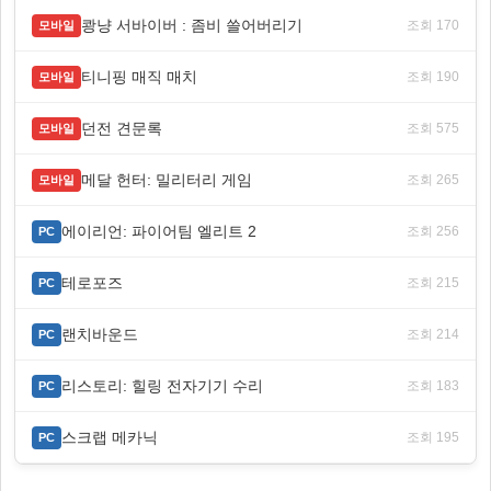
쾅냥 서바이버 : 좀비 쓸어버리기
조회 170
모바일
티니핑 매직 매치
조회 190
모바일
던전 견문록
조회 575
모바일
메달 헌터: 밀리터리 게임
조회 265
모바일
에이리언: 파이어팀 엘리트 2
조회 256
PC
테로포즈
조회 215
PC
랜치바운드
조회 214
PC
리스토리: 힐링 전자기기 수리
조회 183
PC
스크랩 메카닉
조회 195
PC