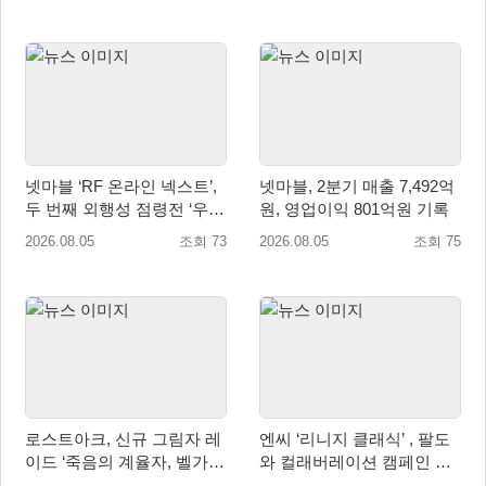
넷마블 ‘RF 온라인 넥스트’,
넷마블, 2분기 매출 7,492억
두 번째 외행성 점령전 ‘우샤
원, 영업이익 801억원 기록
스 워존’ 등 업데이트 실시
2026.08.05
조회 73
2026.08.05
조회 75
로스트아크, 신규 그림자 레
엔씨 ‘리니지 클래식’ , 팔도
이드 ‘죽음의 계율자, 벨가르
와 컬래버레이션 캠페인 진
딘’ 업데이트
행