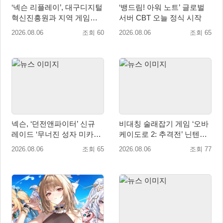
‘넥슨 리플레이’, 대구디지털
‘뱅드림! 아워 노트’ 글로벌
혁신진흥원과 지역 게임산
서버 CBT 오늘 정식 시작
업 육성 위한 업무협약 체결
2026.08.06
조회 60
2026.08.06
조회 65
넥슨, ‘던전앤파이터’ 신규
비대칭 술래잡기 게임 ‘오바
레이드 ‘무너진 성자 미카엘
케이도로 2: 추격전’ 닌텐도
라’ 업데이트!
eShop 출시
2026.08.06
조회 65
2026.08.06
조회 77