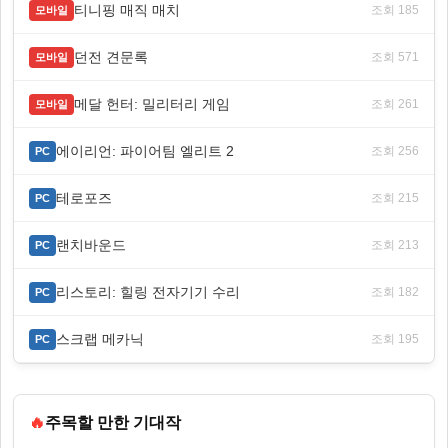
티니핑 매직 매치
조회 185
모바일
던전 견문록
조회 571
모바일
메달 헌터: 밀리터리 게임
조회 261
모바일
에이리언: 파이어팀 엘리트 2
조회 256
PC
테로포즈
조회 215
PC
랜치바운드
조회 213
PC
리스토리: 힐링 전자기기 수리
조회 182
PC
스크랩 메카닉
조회 195
PC
🔥
주목할 만한 기대작