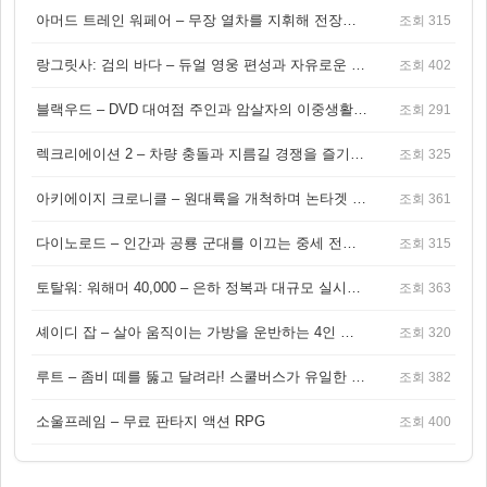
아머드 트레인 워페어 – 무장 열차를 지휘해 전장을 돌파하는 생존 전투 게임
조회 315
랑그릿사: 검의 바다 – 듀얼 영웅 편성과 자유로운 탐험을 결합한 판타지 전략 RPG
조회 402
블랙우드 – DVD 대여점 주인과 암살자의 이중생활을 그린 3인칭 액션 스릴러 게임
조회 291
렉크리에이션 2 – 차량 충돌과 지름길 경쟁을 즐기는 오픈월드 아케이드 레이싱 게임
조회 325
아키에이지 크로니클 – 원대륙을 개척하며 논타겟 전투를 즐기는 오픈월드 MMORPG
조회 361
다이노로드 – 인간과 공룡 군대를 이끄는 중세 전략 액션 RPG
조회 315
토탈워: 워해머 40,000 – 은하 정복과 대규모 실시간 전투가 결합된 전략 게임!
조회 363
셰이디 잡 – 살아 움직이는 가방을 운반하는 4인 협동 물리 어드벤처 게임
조회 320
루트 – 좀비 떼를 뚫고 달려라! 스쿨버스가 유일한 집이 되는 4인 협동 생존 게임
조회 382
소울프레임 – 무료 판타지 액션 RPG
조회 400