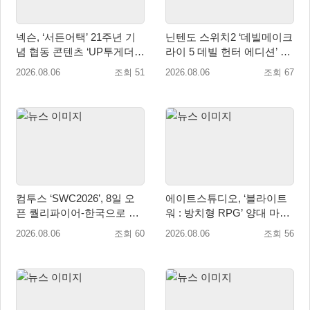
넥슨, ‘서든어택’ 21주년 기
닌텐도 스위치2 ‘데빌메이크
념 협동 콘텐츠 ‘UP투게더’
라이 5 데빌 헌터 에디션’ 패
업데이트
키지 제품 8월 7일 예약판매
2026.08.06
조회 51
2026.08.06
조회 67
개시
컴투스 ‘SWC2026’, 8일 오
에이트스튜디오, ‘블라이트
픈 퀄리파이어-한국으로 시
워 : 방치형 RPG’ 양대 마켓
즌 개막!
인기 순위 1위 달성
2026.08.06
조회 60
2026.08.06
조회 56