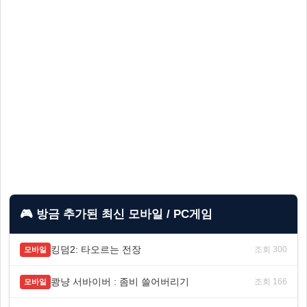
🎮 방금 추가된 최신 모바일 / PC게임
킹덤2: 타오르는 전장
조회 300
모바일
쾅냥 서바이버 : 좀비 쓸어버리기
조회 166
모바일