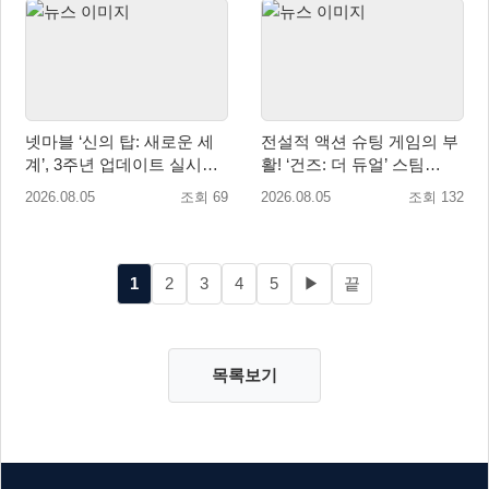
넷마블 ‘신의 탑: 새로운 세
전설적 액션 슈팅 게임의 부
계’, 3주년 업데이트 실시…
활! ‘건즈: 더 듀얼’ 스팀
신규 가주 ‘연 이랑’ 등장
(Steam) 8월 14일 정식 오픈
2026.08.05
조회 69
2026.08.05
조회 132
1
2
3
4
5
▶
끝
목록보기