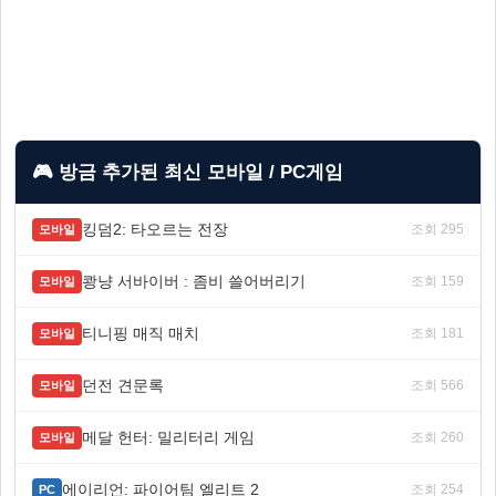
🎮 방금 추가된 최신 모바일 / PC게임
킹덤2: 타오르는 전장
조회 295
모바일
쾅냥 서바이버 : 좀비 쓸어버리기
조회 159
모바일
티니핑 매직 매치
조회 181
모바일
던전 견문록
조회 566
모바일
메달 헌터: 밀리터리 게임
조회 260
모바일
에이리언: 파이어팀 엘리트 2
조회 254
PC