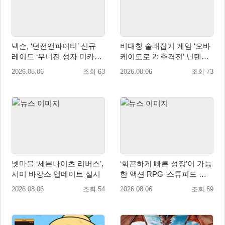
넥슨, ‘던전앤파이터’ 신규
비대칭 술래잡기 게임 ‘오바
레이드 ‘무너진 성자 미카엘
케이도로 2: 추격전’ 닌텐도
라’ 업데이트!
eShop 출시
2026.08.06
조회 63
2026.08.06
조회 73
넷마블 ‘세븐나이츠 리버스’,
‘화끈하게 빠른 성장’이 가능
서머 바캉스 업데이트 실시
한 액션 RPG ‘스튜피드 네
버 다이즈’ 패키지판 예약판
2026.08.06
조회 54
2026.08.06
조회 69
매 개시