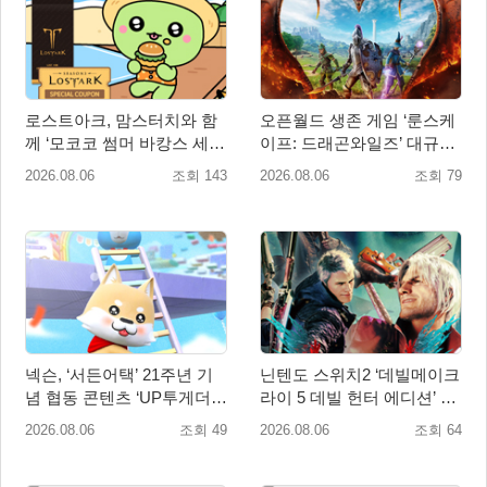
로스트아크, 맘스터치와 함
오픈월드 생존 게임 ‘룬스케
께 ‘모코코 썸머 바캉스 세
이프: 드래곤와일즈’ 대규모
트’ 출시
유저 편의성 개선 및 사이드
2026.08.06
조회 143
2026.08.06
조회 79
퀘스트 업데이트
넥슨, ‘서든어택’ 21주년 기
닌텐도 스위치2 ‘데빌메이크
념 협동 콘텐츠 ‘UP투게더’
라이 5 데빌 헌터 에디션’ 패
업데이트
키지 제품 8월 7일 예약판매
2026.08.06
조회 49
2026.08.06
조회 64
개시