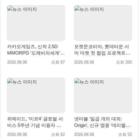
카카오게임즈, 신작 2.5D
포켓몬코리아, 롯데타운 서
MMORPG ‘도깨비의세계’
머 마켓 첫 협업 프로젝트
천만 배우 박지훈 광고 모델
‘포켓몬 별빛낙원’ 개최
2026.08.06
조회 87
2026.08.06
조회 200
발탁
위메이드, ‘미르4’ 글로벌 서
넷마블 ‘일곱 개의 대죄:
비스 5주년 기념 이용자 헌
Origin’, 신규 영웅 ‘데리엘리’
정 영상 공개
업데이트 실시
2026.08.06
조회 62
2026.08.06
조회 52