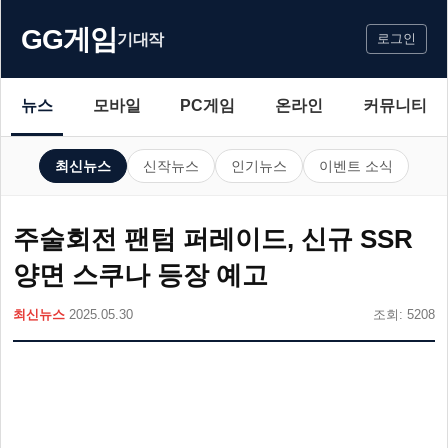
GG게임
기대작
로그인
뉴스
모바일
PC게임
온라인
커뮤니티
최신뉴스
신작뉴스
인기뉴스
이벤트 소식
주술회전 팬텀 퍼레이드, 신규 SSR
양면 스쿠나 등장 예고
최신뉴스
2025.05.30
조회: 5208