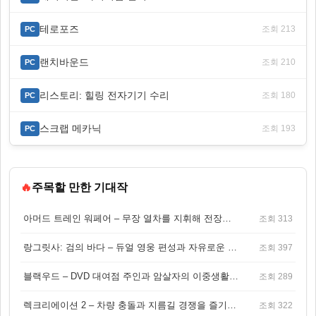
테로포즈
조회 213
PC
랜치바운드
조회 210
PC
리스토리: 힐링 전자기기 수리
조회 180
PC
스크랩 메카닉
조회 193
PC
🔥
주목할 만한 기대작
아머드 트레인 워페어 – 무장 열차를 지휘해 전장을 돌파하는 생존 전투 게임
조회 313
랑그릿사: 검의 바다 – 듀얼 영웅 편성과 자유로운 탐험을 결합한 판타지 전략 RPG
조회 397
블랙우드 – DVD 대여점 주인과 암살자의 이중생활을 그린 3인칭 액션 스릴러 게임
조회 289
렉크리에이션 2 – 차량 충돌과 지름길 경쟁을 즐기는 오픈월드 아케이드 레이싱 게임
조회 322